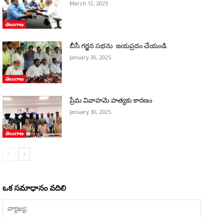
March 12, 2025
తెలంగాణ
బీసీ గర్జన సభను జయప్రదం చేయండి
January 30, 2025
తెలంగాణ
ప్రేమ వివాహమె హత్యకు కారణం
January 30, 2025
తెలంగాణ
ఒక సమాధానం వదిలి