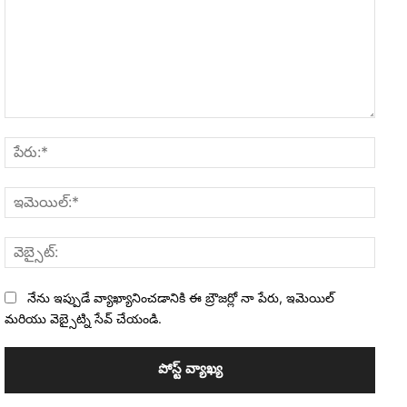
వ్యాఖ్య:
పేరు:*
ఇమెయి
వెబ్సైట
నేను ఇప్పుడే వ్యాఖ్యానించడానికి ఈ బ్రౌజర్లో నా పేరు, ఇమెయిల్
మరియు వెబ్సైట్ని సేవ్ చేయండి.