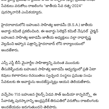
సేవకులు వరుకోలు రాజలింగం “జాతీయ సేవ రత్న-2024”
పురస్కారానికి ఎంపికయ్యారు.
హైదరాబాదులోని బహుజన సాహిత్య అకాడమీ (B.S.A.) జాతీయ
అవార్డు కమిటి ప్రకటించింది. ఈ అవార్డు సెలెక్షన్ కమిటీ నేషనల్ చైర్మన్
బహుజన సాహిత్య అకాడమీ జాతీయ అధ్యక్షులు నల్లా రాధాకృష్ణ
వెల్లడించి ఆహ్వాన పత్రాన్ని హైదరాబాద్ లోని కార్యాలయంలో
అందజేశారు.
ఎస్సీ ఎస్టీ బీసీ మైనార్టీల సాహిత్యాన్ని మరింత ముందుకు
తీసుకెళ్ళేందుకు బహుజన సాహిత్య అకాడమీ ఆధ్వర్యంలో ప్రతి ఏటా
కవులు కళాకారులు రచయితలు స్వచ్ఛంద సంస్థలు ప్రముఖ సంఘ
సేవకులకు ఈ అవార్డును అందజేస్తున్నట్లు ఆయన తెలియజేశారు.
వచ్చేనెల 11న బహుజన రైటర్స్ ఏడవ సౌత్ ఇండియా కాన్ఫరెన్స్లో ఈ
సేవారత్న పురస్కారాన్ని ఆంధ్రప్రదేశ్ తిరుపతిలో వరుకోలు రాజలింగంకు
అందజేయడం జరుగుతుందని తెలిపారు.