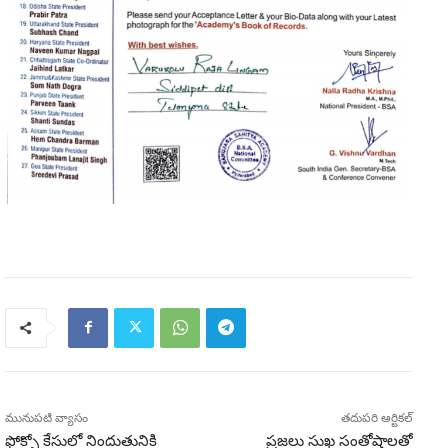
మునుపటి వ్యాసం
తదుపరి ఆర్టికల్
ఫోక్సో కేసులో నిందుతునికి
ప్రజలు సుఖ సంతోషాలతో