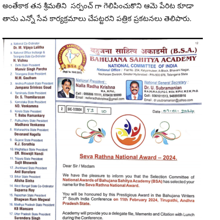
అంతేకాక తన శ్రీమతిని సర్పంచ్ గా గెలిపించుకొని ఆమె పేరిట కూడా
తాను ఎన్నో సేవ కార్యక్రమాలు చేపట్టరని పత్రిక ప్రకటనలు తెలిపారు.