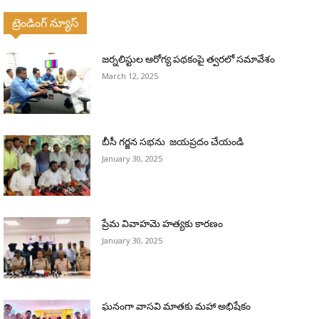
ట్రెండింగ్ న్యూస్
జర్నలిస్టుల ఆరోగ్య పథకంపై త్వరలో సమావేశం
March 12, 2025
బీసీ గర్జన సభను జయప్రదం చేయండి
January 30, 2025
ప్రేమ వివాహమె హత్యకు కారణం
January 30, 2025
ఘనంగా వాసవి మాతకు మహా అభిషేకం