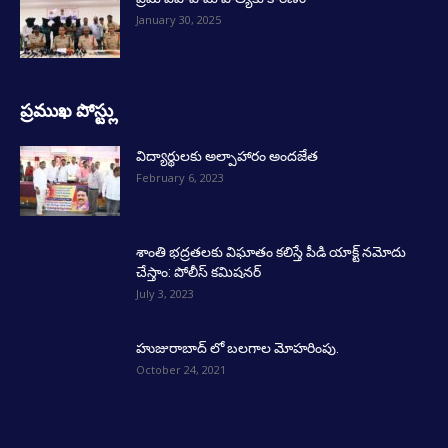
January 30, 2025
ప్రముఖ పోస్ట్లు
విద్యార్థులకు అల్పాహారం అందజేత
February 6, 2023
శాంతి భద్రతలకు విఘాతం కలిస్తే పీడి యాక్ట్ నమోదు
చేస్తాం: పోలీస్ కమిషనర్
July 3, 2023
హుజురాబాద్ లో బలగాల మోహరింపు.
October 24, 2021