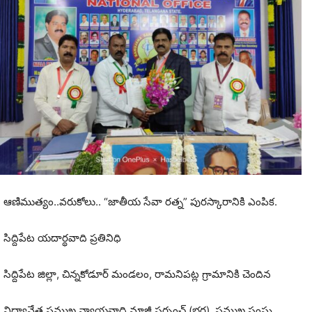
ఆణిముత్యం..వరుకోలు.. “జాతీయ సేవా రత్న” పురస్కారానికి ఎంపిక.
సిద్దిపేట యదార్థవాది ప్రతినిధి
సిద్దిపేట జిల్లా, చిన్నకోడూర్ మండలం, రామనిపట్ల గ్రామానికి చెందిన
విద్యావేత్త ప్రముఖ న్యాయవాది మాజీ సర్పంచ్ (భర్త), ప్రముఖ సంఘ