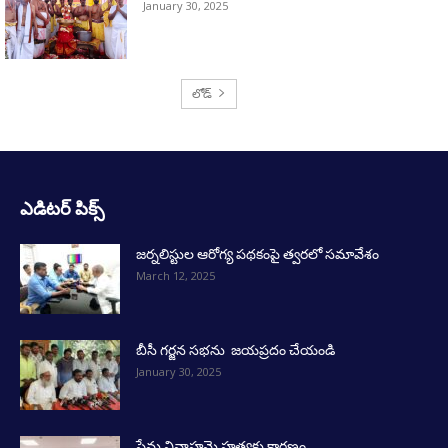
January 30, 2025
లోడ్
ఎడిటర్ పిక్స్
జర్నలిస్టుల ఆరోగ్య పథకంపై త్వరలో సమావేశం
March 12, 2025
బీసీ గర్జన సభను జయప్రదం చేయండి
January 30, 2025
ప్రేమ వివాహమె హత్యకు కారణం