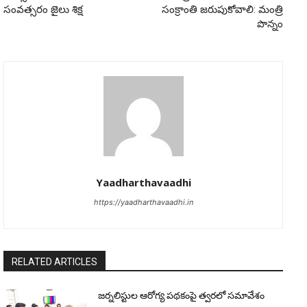
సంవత్సరం జైలు శిక్ష
సంక్రాంతి జరుపుకోవాలి: మంత్రి
పొన్నం
Yaadharthavaadhi
https://yaadharthavaadhi.in
RELATED ARTICLES
జర్నలిస్టుల ఆరోగ్య పథకంపై త్వరలో సమావేశం