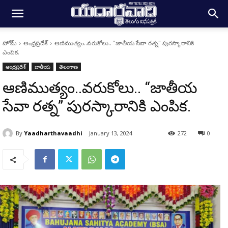
హోమ్
ఆంధ్రప్రదేశ్
ఆణిముత్యం..వరుకోలు.. "జాతీయ సేవా రత్న" పురస్కారానికి
ఎంపిక.
ఆంధ్రప్రదేశ్
జాతీయ
తెలంగాణ
ఆణిముత్యం..వరుకోలు.. “జాతీయ
సేవా రత్న” పురస్కారానికి ఎంపిక.
By
Yaadharthavaadhi
January 13, 2024
272
0