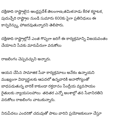
దక్షిణాది రాష్ట్రాలైన ఆంధ్రప్రదేశ్ తెలంగాణ,తమిళనాడు కేరళ కర్ణాటక,
పుదుచ్చేరి రాష్ట్రాల నుండి సుమారు 600కు పైగా ప్రతినిధులు ఈ
కాన్ఫరెన్స్కు హాజరవుతున్నారని తెలిపారు.
దక్షిణాది రాష్ట్రాల్లోనే ఎంత గొప్పగా జరిగే ఈ కార్యక్రమాన్ని విజయవంతం
చేయాలని సేవకు మారుపేరుగా వరుకోలు
రాజలింగం చెప్పవచ్చుని అన్నారు.
ఆయన చేసిన సామాజిక సేవా కార్యక్రమాలు అనేకం ఉన్నాయని
ముఖ్యంగా విద్యార్థులకు ఆపదలో ఉన్నవారికి అనారోగ్యంతో
బాధపడుతున్న వారికే కాకుండా రక్తదానం సేంద్రీయ వ్యవసాయం
రైతులకు న్యాయసలహాలు తదితర ఎన్నో అంశాల్లో తన సేవానిరతిని
వరుకోలు రాజలింగం చాటుకున్నారు.
నిరుపేదలు ఎందరికో చదువుతో పాటు వారిని ప్రయోజకులుగా చేస్తూ