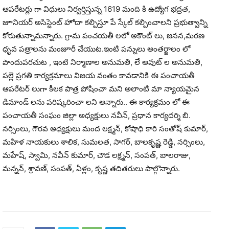
ఆపరేటర్లు గా విధులు నిర్వర్తిస్తున్న 1619 మంది కి ఉద్యోగ భద్రత,
జూనియర్ అసిస్టెంట్ హోదా కల్పిస్తూ పే స్కేల్ కల్పించాలని ప్రభుత్వాన్ని
కోరుతున్నామన్నారు. గ్రామ పంచయతీ లలో అకౌంట్ లు, జనన,మరణ
ధృవ పత్రాలను మంజూరీ చేయుట.ఇంటి పన్నులు అంతర్జాలం లో
పొందుపరచుట , ఇంటి నిర్మాణాల అనుమతి, లే అవుట్ ల అనుమతి,
పల్లె ప్రగతి కార్యక్రమాలు విజయ వంతం కావడానికి ఈ పంచాయతీ
ఆపరేటర్ లుగా కీలక పాత్ర పోషించా మని అలాంటి మా న్యాయమైన
డిమాండ్ లను పరిష్కరించా లని అన్నారు.. ఈ కార్యక్రమం లో ఈ
పంచాయతీ సంఘం జిల్లా అధ్యక్షులు నవీన్, ప్రధాన కార్యదర్శి బి.
నర్సింలు, గౌరవ అధ్యక్షులు మంద లక్ష్మన్, కోషాధి కారి సంతోష్ కుమార్,
మహిళ నాయకులు శాలిక, సుమలత, సాగర్, బాలకృష్ణ రెడ్డి, నర్సింలు,
మహేష్, స్వామి, నవీన్ కుమార్, చౌడ లక్ష్మన్, సంపత్, బాలరాజు,
మన్నన్, శ్రావణ్, సంపత్, ఏళ్లం, కృష్ణ తదితరులు పాల్గొన్నారు.