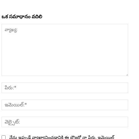
ఒక సమాధానం వదిలి
వ్యాఖ్య:
పేరు:*
ఇమెయి
వెబ్సైట
నేను ఇప్పుడే వ్యాఖ్యానించడానికి ఈ బ్రౌజర్లో నా పేరు, ఇమెయిల్