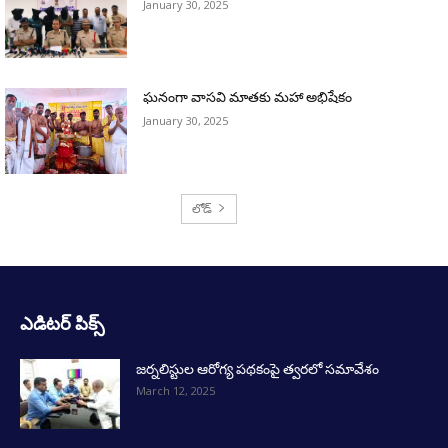
January 30, 2025
ఘనంగా వాసవి మాతకు మహా అభిషేకం
January 30, 2025
లోడ్
ఎడిటర్ పిక్స్
జర్నలిస్టుల ఆరోగ్య పథకంపై త్వరలో సమావేశం
March 12, 2025