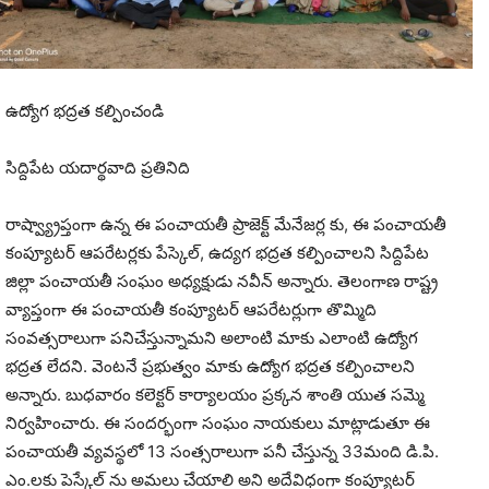
ఉద్యోగ భద్రత కల్పించండి
సిద్దిపేట యదార్థవాది ప్రతినిది
రాష్వ్య్రాప్తంగా ఉన్న ఈ పంచాయతీ ప్రాజెక్ట్ మేనేజర్ల కు, ఈ పంచాయతీ
కంప్యూటర్ ఆపరేటర్లకు పేస్కెల్, ఉద్యగ భద్రత కల్పించాలని సిద్దిపేట
జిల్లా పంచాయతీ సంఘం అధ్యక్షుడు నవీన్ అన్నారు. తెలంగాణ రాష్ట్ర
వ్యాప్తంగా ఈ పంచాయతీ కంప్యూటర్ ఆపరేటర్లుగా తొమ్మిది
సంవత్సరాలుగా పనిచేస్తున్నామని అలాంటి మాకు ఎలాంటి ఉద్యోగ
భద్రత లేదని. వెంటనే ప్రభుత్వం మాకు ఉద్యోగ భద్రత కల్పించాలని
అన్నారు. బుధవారం కలెక్టర్ కార్యాలయం ప్రక్కన శాంతి యుత సమ్మె
నిర్వహించారు. ఈ సందర్భంగా సంఘం నాయకులు మాట్లాడుతూ ఈ
పంచాయతీ వ్యవస్థలో 13 సంత్సరాలుగా పనీ చేస్తున్న 33మంది డి.పి.
ఎం.లకు పెస్కేల్ ను అమలు చేయాలి అని అదేవిధంగా కంప్యూటర్