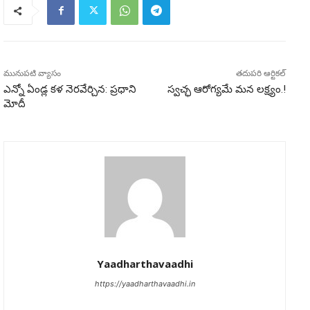
మునుపటి వ్యాసం
తదుపరి ఆర్టికల్
ఎన్నో ఏండ్ల కళ నెరవేర్చిన: ప్రధాని
స్వచ్ఛ ఆరోగ్యమే మన లక్ష్యం.!
మోదీ
Yaadharthavaadhi
https://yaadharthavaadhi.in