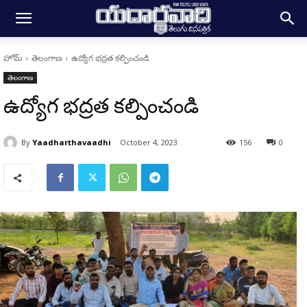
హోమ్
తెలంగాణ
ఉద్యోగ భద్రత కల్పించండి
తెలంగాణ
ఉద్యోగ భద్రత కల్పించండి
By
Yaadharthavaadhi
October 4, 2023
156
0