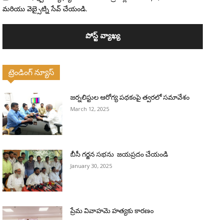
మరియు వెబ్సైట్ని సేవ్ చేయండి.
ట్రెండింగ్ న్యూస్
జర్నలిస్టుల ఆరోగ్య పథకంపై త్వరలో సమావేశం
March 12, 2025
బీసీ గర్జన సభను జయప్రదం చేయండి
January 30, 2025
ప్రేమ వివాహమె హత్యకు కారణం