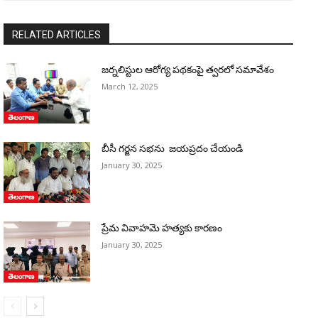
RELATED ARTICLES
జర్నలిస్టుల ఆరోగ్య పథకంపై త్వరలో సమావేశం
March 12, 2025
తెలంగాణ
బీసీ గర్జన సభను జయప్రదం చేయండి
January 30, 2025
తెలంగాణ
ప్రేమ వివాహమె హత్యకు కారణం
January 30, 2025
తెలంగాణ