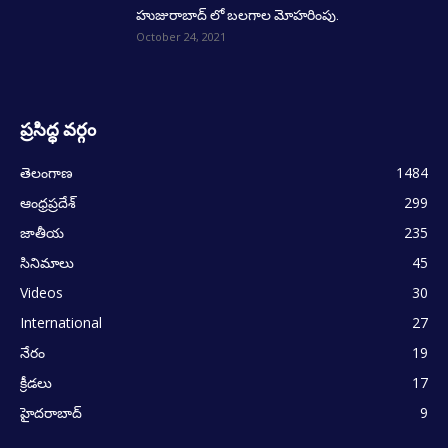
హుజురాబాద్ లో బలగాల మోహరింపు.
October 24, 2021
ప్రసిద్ధ వర్గం
తెలంగాణ
1484
ఆంధ్రప్రదేశ్
299
జాతీయ
235
సినిమాలు
45
Videos
30
International
27
నేరం
19
క్రీడలు
17
హైదరాబాద్
9