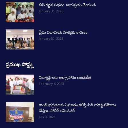
బీసీ గర్జన సభను జయప్రదం చేయండి
January 30, 2025
ప్రేమ వివాహమె హత్యకు కారణం
January 30, 2025
ప్రముఖ పోస్ట్లు
విద్యార్థులకు అల్పాహారం అందజేత
February 6, 2023
శాంతి భద్రతలకు విఘాతం కలిస్తే పీడి యాక్ట్ నమోదు
చేస్తాం: పోలీస్ కమిషనర్
July 3, 2023