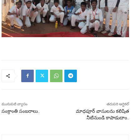
మునుపటి వ్యాసం
తదుపరి ఆర్టికల్
సంక్రాంతి సంబరాలు..
మాధపూర్ వాసులను కలిషిత
నీటినుండి కాపాడుదాం..