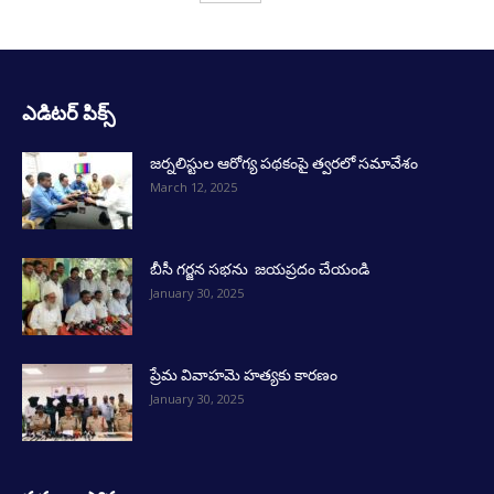
ఎడిటర్ పిక్స్
జర్నలిస్టుల ఆరోగ్య పథకంపై త్వరలో సమావేశం
March 12, 2025
బీసీ గర్జన సభను జయప్రదం చేయండి
January 30, 2025
ప్రేమ వివాహమె హత్యకు కారణం
January 30, 2025