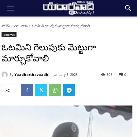
హోమ్
తెలంగాణ
ఓటమిని గెలుపుకు మెట్టుగా మార్చుకోవాలి
తెలంగాణ
ఓటమిని గెలుపుకు మెట్టుగా
మార్చుకోవాలి
By
Yaadharthavaadhi
January 8, 2023
305
0