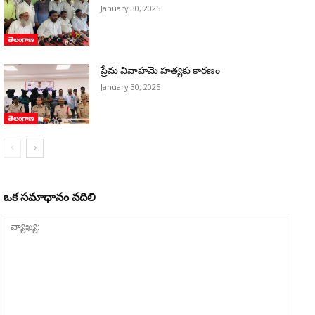
January 30, 2025
తెలంగాణ
ప్రేమ వివాహమె హత్యకు కారణం
January 30, 2025
తెలంగాణ
ఒక సమాధానం వదిలి