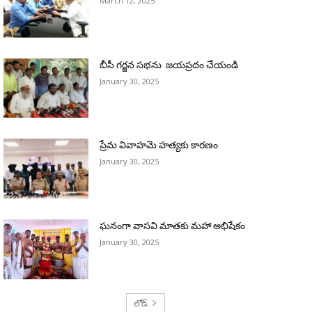
March 12, 2025
బీసీ గర్జన సభను జయప్రదం చేయండి
January 30, 2025
ప్రేమ వివాహమె హత్యకు కారణం
January 30, 2025
ఘనంగా వాసవి మాతకు మహా అభిషేకం
January 30, 2025
లోడ్