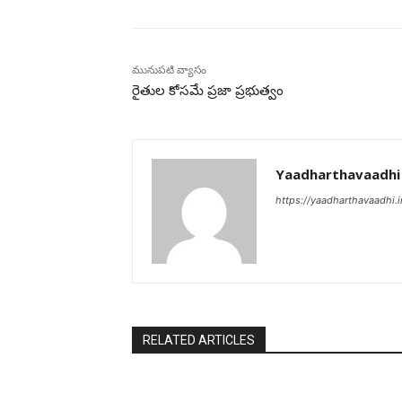
మునుపటి వ్యాసం
రైతుల కోసమే ప్రజా ప్రభుత్వం
Yaadharthavaadhi
https://yaadharthavaadhi.i
RELATED ARTICLES