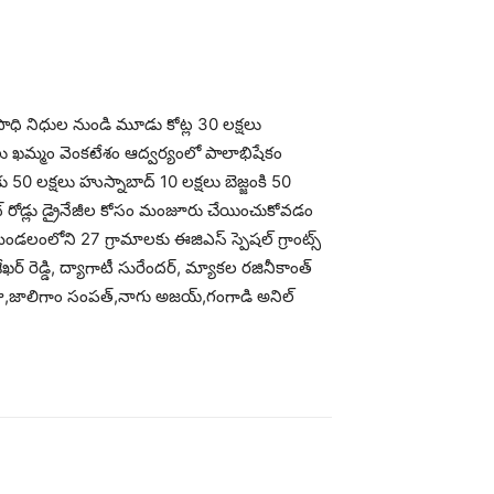
ఉపాధి నిధుల నుండి మూడు కోట్ల 30 లక్షలు
 ఖమ్మం వెంకటేశం ఆద్వర్యంలో పాలాభిషేకం
 50 లక్షలు హుస్నాబాద్ 10 లక్షలు బెజ్జంకి 50
 రోడ్లు డ్రైనేజీల కోసం మంజూరు చేయించుకోవడం
మండలంలోని 27 గ్రామాలకు ఈజిఎస్ స్పెషల్ గ్రాంట్స్
్ రెడ్డి, ద్యాగాటీ సురేందర్, మ్యాకల రజినీకాంత్
ుమల రాజు,జాలిగాం సంపత్,నాగు అజయ్,గంగాడి అనిల్