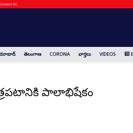
Contact Us
Yaadharthavaadhi
దరాబాద్
తెలంగాణ
CORONA
వార్తలు
VIDEOS
ిత్రపటానికి పాలాభిషేకం