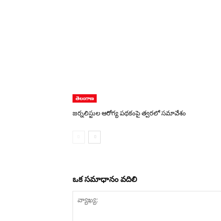
తెలంగాణ
జర్నలిస్టుల ఆరోగ్య పథకంపై త్వరలో సమావేశం
ఒక సమాధానం వదిలి