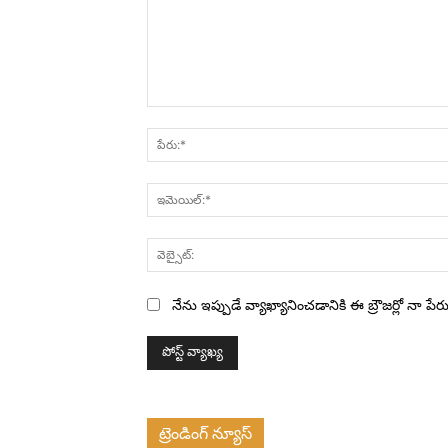
వ్యాఖ్య:
నేను ఇప్పుడే వ్యాఖ్యానించడానికి ఈ బ్రౌజర్లో నా ప
ట్రెండింగ్ న్యూస్