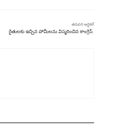
తదుపరి ఆర్టికల్
రైతులకు ఇచ్చిన హామీలను విస్మరించిన కాంగ్రెస్