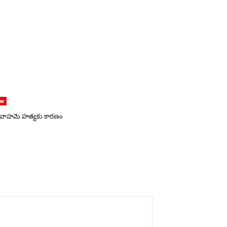
ాణ
 వివాహమె హత్యకు కారణం