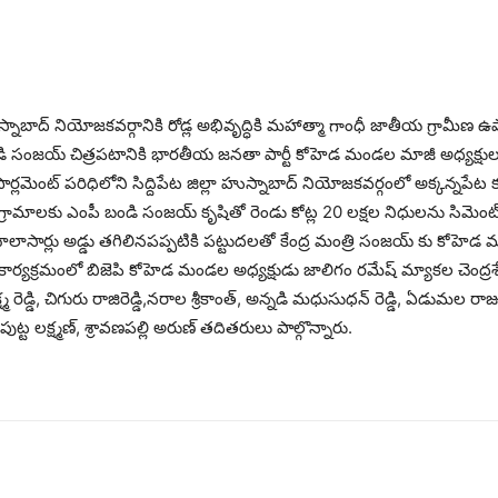
్నాబాద్ నియోజకవర్గానికి రోడ్ల అభివృద్ధికి మహాత్మా గాంధీ జాతీయ గ్రామీణ 
సంజయ్ చిత్రపటానికి భారతీయ జనతా పార్టీ కోహెడ మండల మాజీ అధ్యక్షులు
లమెంట్ పరిధిలోని సిద్దిపేట జిల్లా హుస్నాబాద్ నియోజకవర్గంలో అక్కన్నపేట కు
ామాలకు ఎంపీ బండి సంజయ్ కృషితో రెండు కోట్ల 20 లక్షల నిధులను సిమెంట్
చాలాసార్లు అడ్డు తగిలినపప్పటికి పట్టుదలతో కేంద్ర మంత్రి సంజయ్ కు కోహెడ 
ార్యక్రమంలో బిజెపి కోహెడ మండల అధ్యక్షుడు జాలిగం రమేష్ మ్యాకల చెంద్రశేఖర
క్ష్మ రెడ్డి, చిగురు రాజిరెడ్డి,నరాల శ్రీకాంత్, అన్నడి మధుసుధన్ రెడ్డి, ఏడ
ుట్ట లక్ష్మణ్, శ్రావణపల్లి అరుణ్ తదితరులు పాల్గొన్నారు.