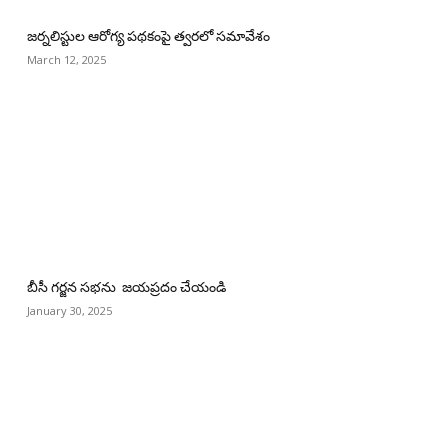
జర్నలిస్టుల ఆరోగ్య పథకంపై త్వరలో సమావేశం
March 12, 2025
బీసీ గర్జన సభను జయప్రదం చేయండి
January 30, 2025