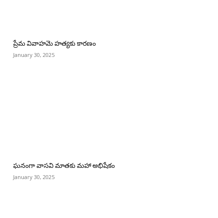
ప్రేమ వివాహమె హత్యకు కారణం
January 30, 2025
ఘనంగా వాసవి మాతకు మహా అభిషేకం
January 30, 2025