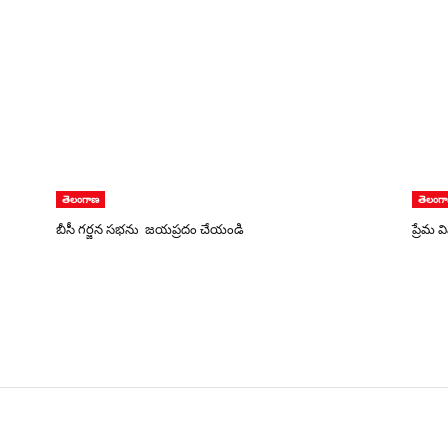
తెలంగాణ
తెలంగ
బీసీ గర్జన సభను జయప్రదం చేయండి
ప్రేమ