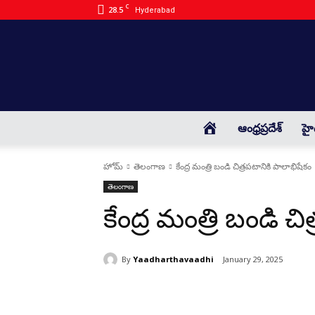
C
28.5
Hyderabad
HOME
ఆంధ్రప్రదేశ్
హై
హోమ్
తెలంగాణ
కేంద్ర మంత్రి బండి చిత్రపటానికి పాలాభిషేకం
తెలంగాణ
కేంద్ర మంత్రి బండి చ
By
Yaadharthavaadhi
January 29, 2025
భాగస్వామ్యం చేయండి