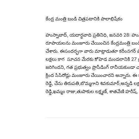
కేంద్ర మంత్రి బండి చిత్రపటానికి పాలాభిషేకం
హుస్నాబాద్, యదార్ధవాది ప్రతినిధి, జనవరి 28: హుస
రూపాయలను మంజూరు చేయించిన కేంద్రమంత్రి బండి 
చేశారు. ఈసందర్భగా వారు మాట్లాడుతూ కరీంనగర్ పార్
లక్షలు కాగ సూచన మేరకు కోహెడ మండలానికి 27 గ్ర
జరిగిందని, గత ప్రభుత్వం ప్రొసీడింగ్ రానీయకుండా 
క్రింద సిసిరోడ్లు మంజూరు చేయించారని అన్నారు. ఈ క
రెడ్డి, చేను తిరుపతి,బొమ్మగాని శివకుమార్,అన్నడి ల
రెడ్డి,ఖమ్మం రాజు,తుపాకుల లక్ష్మణ్, శాతవేణి హరీష్, ప
భాగస్వామ్యం చేయండి