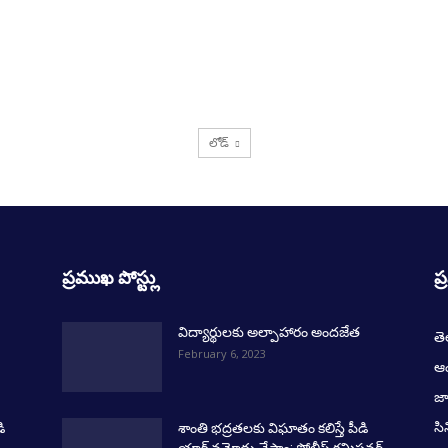
లోడ్
ప్రముఖ పోస్ట్లు
ప్
విద్యార్థులకు అల్పాహారం అందజేత
త
February 6, 2023
ఆంధ
జ
సి
ి
శాంతి భద్రతలకు విఘాతం కలిస్తే పీడి