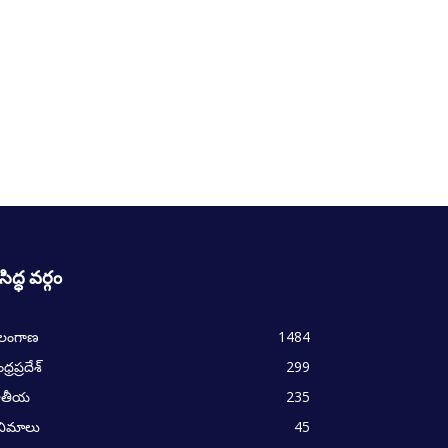
రసిద్ధ వర్గం
ెలంగాణ
1484
్రప్రదేశ్
299
ాతీయ
235
నిమాలు
45