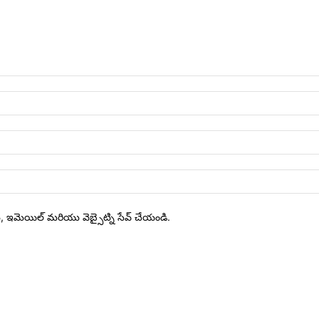
ేరు, ఇమెయిల్ మరియు వెబ్సైట్ని సేవ్ చేయండి.