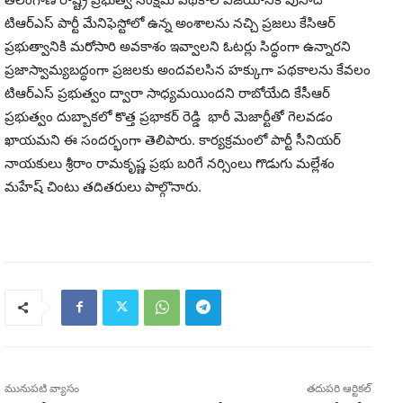
టిఆర్ఎస్ పార్టీ మేనిఫెస్టోలో ఉన్న అంశాలను నచ్చి ప్రజలు కేసిఆర్
ప్రభుత్వానికి మరోసారి అవకాశం ఇవ్వాలని ఓటర్లు సిద్ధంగా ఉన్నారని
ప్రజాస్వామ్యబద్ధంగా ప్రజలకు అందవలసిన హక్కుగా పథకాలను కేవలం
టిఆర్ఎస్ ప్రభుత్వం ద్వారా సాధ్యమయిందని రాబోయేది కేసీఆర్
ప్రభుత్వం దుబ్బాకలో కొత్త ప్రభాకర్ రెడ్డి భారీ మెజార్టీతో గెలవడం
ఖాయమని ఈ సందర్భంగా తెలిపారు. కార్యక్రమంలో పార్టీ సీనియర్
నాయకులు శ్రీరాం రామకృష్ణ ప్రభు బరిగే నర్సింలు గొడుగు మల్లేశం
మహేష్ చింటు తదితరులు పాల్గొనారు.
మునుపటి వ్యాసం
తదుపరి ఆర్టికల్