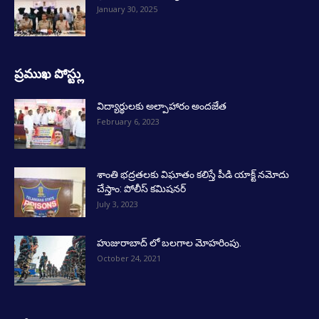
January 30, 2025
ప్రముఖ పోస్ట్లు
విద్యార్థులకు అల్పాహారం అందజేత
February 6, 2023
శాంతి భద్రతలకు విఘాతం కలిస్తే పీడి యాక్ట్ నమోదు
చేస్తాం: పోలీస్ కమిషనర్
July 3, 2023
హుజురాబాద్ లో బలగాల మోహరింపు.
October 24, 2021