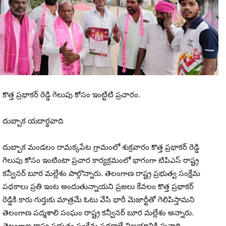
కొత్త ప్రభాకర్ రెడ్డి గెలుపు కోసం ఇంట్టిటి ప్రచారం.
దుబ్బాక యదార్థవాది
దుబ్బాక మండలం రామక్కపేట గ్రామంలో శుక్రవారం కొత్త ప్రభాకర్ రెడ్డి
గెలుపు కోసం ఇంటింటా ప్రచార కార్యక్రమంలో భాగంగా టిపిఎస్ రాష్ట్ర
కన్వీనర్ బూర మల్లేశం పాల్గొన్నారు. తెలంగాణ రాష్ట్ర ప్రభుత్వ సంక్షేమ
పథకాలు ప్రతి ఇంట అందుతున్నాయని ప్రజలు కేవలం కొత్త ప్రభాకర్
రెడ్డికి కారు గుర్తుకు మాత్రమే ఓటు వేసి భారీ మెజార్టీతో గెలిపిస్తామని
తెలంగాణ పద్మశాలి సంఘం రాష్ట్ర కన్వీనర్ బూర మల్లేశం అన్నారు.
తెలంగాణ రాష్ట్ర ప్రభుత్వ సంక్షేమ పథకాలే విజయానికి పునాది