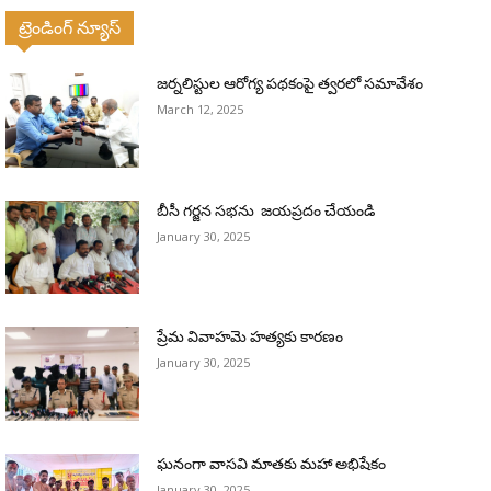
ట్రెండింగ్ న్యూస్
జర్నలిస్టుల ఆరోగ్య పథకంపై త్వరలో సమావేశం
March 12, 2025
బీసీ గర్జన సభను జయప్రదం చేయండి
January 30, 2025
ప్రేమ వివాహమె హత్యకు కారణం
January 30, 2025
ఘనంగా వాసవి మాతకు మహా అభిషేకం
January 30, 2025