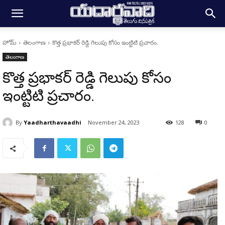
హోమ్
తెలంగాణ
కొత్త ప్రభాకర్ రెడ్డి గెలుపు కోసం ఇంట్టిటి ప్రచారం.
తెలంగాణ
కొత్త ప్రభాకర్ రెడ్డి గెలుపు కోసం
ఇంట్టిటి ప్రచారం.
By
Yaadharthavaadhi
November 24, 2023
128
0