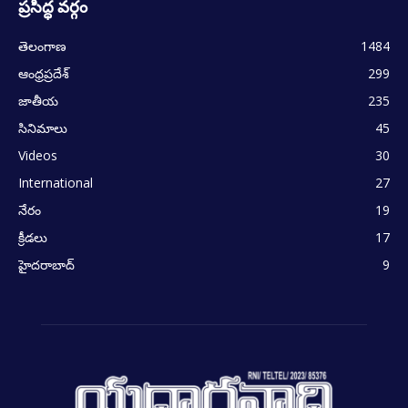
ప్రసిద్ధ వర్గం
తెలంగాణ
1484
ఆంధ్రప్రదేశ్
299
జాతీయ
235
సినిమాలు
45
Videos
30
International
27
నేరం
19
క్రీడలు
17
హైదరాబాద్
9