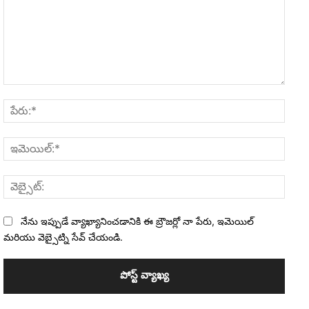
వ్యాఖ్య:
పేరు:*
ఇమెయి
వెబ్సైట
నేను ఇప్పుడే వ్యాఖ్యానించడానికి ఈ బ్రౌజర్లో నా పేరు, ఇమెయిల్
మరియు వెబ్సైట్ని సేవ్ చేయండి.