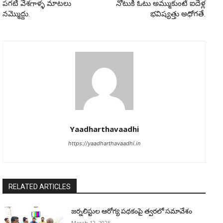
పగటి వేశగాళ్ళ మాటలు
నోటుకి ఓటు అమ్ముకుంటే ఐదేళ్ల
నమ్మొద్దు.
భవిష్యత్తు అధోగతే.
Yaadharthavaadhi
https://yaadharthavaadhi.in
RELATED ARTICLES
జర్నలిస్టుల ఆరోగ్య పథకంపై త్వరలో సమావేశం
March 12, 2025