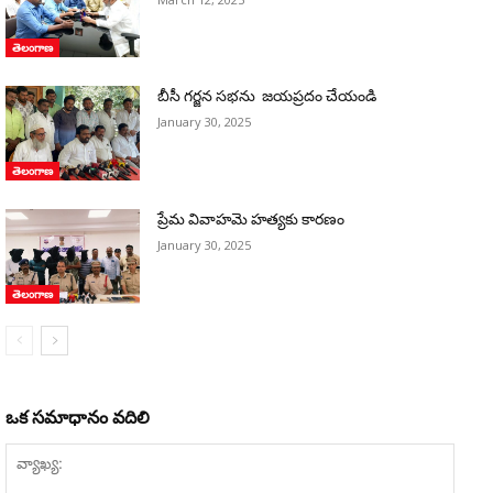
తెలంగాణ
బీసీ గర్జన సభను జయప్రదం చేయండి
January 30, 2025
తెలంగాణ
ప్రేమ వివాహమె హత్యకు కారణం
January 30, 2025
తెలంగాణ
ఒక సమాధానం వదిలి