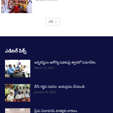
లోడ్
ఎడిటర్ పిక్స్
జర్నలిస్టుల ఆరోగ్య పథకంపై త్వరలో సమావేశం
March 12, 2025
బీసీ గర్జన సభను జయప్రదం చేయండి
January 30, 2025
ప్రేమ వివాహమె హత్యకు కారణం