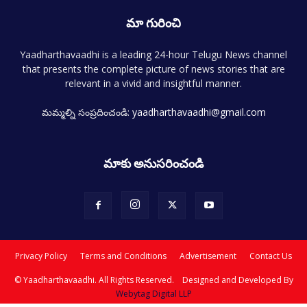
మా గురించి
Yaadharthavaadhi is a leading 24-hour Telugu News channel
that presents the complete picture of news stories that are
relevant in a vivid and insightful manner.
మమ్మల్ని సంప్రదించండి:
yaadharthavaadhi@gmail.com
మాకు అనుసరించండి
Privacy Policy
Terms and Conditions
Advertisement
Contact Us
© Yaadharthavaadhi. All Rights Reserved. Designed and Developed By
Webytag Digital LLP