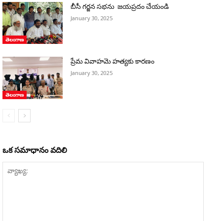
బీసీ గర్జన సభను జయప్రదం చేయండి
January 30, 2025
తెలంగాణ
ప్రేమ వివాహమె హత్యకు కారణం
January 30, 2025
తెలంగాణ
ఒక సమాధానం వదిలి