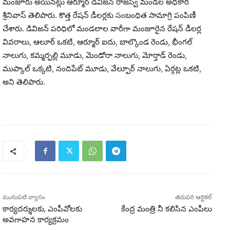
మంజూరు అయినట్లు ఆర్మూర్ డివిజన్ రాజస్వ మండల అధికారి
శ్రీనివాస్ తెలిపారు. కొత్త రేషన్ డీలర్లకు సంబంధిత సామాగ్రి పంపిణీ
చేశారు. డివిజన్ పరిధిలో మండలాల వారీగా మంజూరైన రేషన్ డీలర్ల
వివరాలు, ఆలూర్ ఒకటి, ఆర్మూర్ ఐదు, బాల్కొండ రెండు, భీంగల్
నాలుగు, కమ్మర్పల్లి మూడు, మెండోరా నాలుగు, మోర్తాడ్ రెండు,
ముప్కాల్ ఒక్కటి, నందిపేట్ మూడు, వేల్పూర్ నాలుగు, ఏర్గట్ల ఒకటి,
అని తెలిపారు.
మునుపటి వ్యాసం
తదుపరి ఆర్టికల్
కార్యదర్శులకు, ఎంపీవోలకు
కేంద్ర మంత్రి నీ కలిసిన ఎంపీలు
అవగాహన కార్యక్రమం