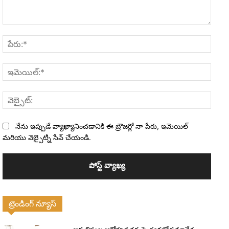
వ్యాఖ్య:
పేరు:*
ఇమెయి
వెబ్సైట
నేను ఇప్పుడే వ్యాఖ్యానించడానికి ఈ బ్రౌజర్లో నా పేరు, ఇమెయిల్
మరియు వెబ్సైట్ని సేవ్ చేయండి.
ట్రెండింగ్ న్యూస్