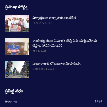
ప్రముఖ పోస్ట్లు
విద్యార్థులకు అల్పాహారం అందజేత
February 6, 2023
శాంతి భద్రతలకు విఘాతం కలిస్తే పీడి యాక్ట్ నమోదు
చేస్తాం: పోలీస్ కమిషనర్
July 3, 2023
హుజురాబాద్ లో బలగాల మోహరింపు.
October 24, 2021
ప్రసిద్ధ వర్గం
తెలంగాణ
1484