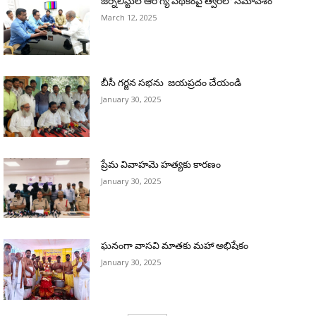
జర్నలిస్టుల ఆరోగ్య పథకంపై త్వరలో సమావేశం
March 12, 2025
బీసీ గర్జన సభను జయప్రదం చేయండి
January 30, 2025
ప్రేమ వివాహమె హత్యకు కారణం
January 30, 2025
ఘనంగా వాసవి మాతకు మహా అభిషేకం
January 30, 2025