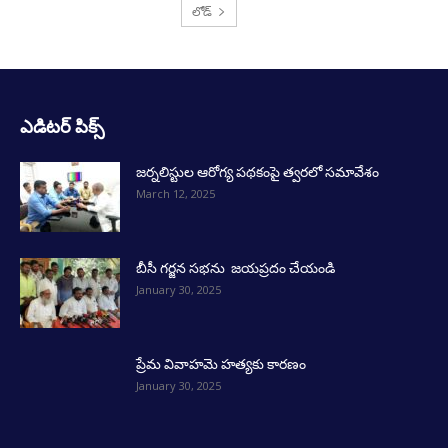
లోడ్
ఎడిటర్ పిక్స్
జర్నలిస్టుల ఆరోగ్య పథకంపై త్వరలో సమావేశం
March 12, 2025
బీసీ గర్జన సభను జయప్రదం చేయండి
January 30, 2025
ప్రేమ వివాహమె హత్యకు కారణం
January 30, 2025