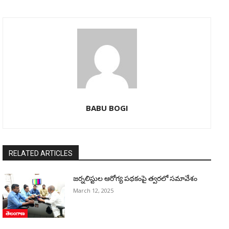
BABU BOGI
RELATED ARTICLES
జర్నలిస్టుల ఆరోగ్య పథకంపై త్వరలో సమావేశం
March 12, 2025
తెలంగాణ