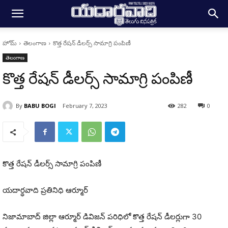
హోమ్
తెలంగాణ
కొత్త రేషన్ డీలర్స్ సామాగ్రి పంపిణీ
తెలంగాణ
కొత్త రేషన్ డీలర్స్ సామాగ్రి పంపిణీ
By
BABU BOGI
February 7, 2023
282
0
కొత్త రేషన్ డీలర్స్ సామాగ్రి పంపిణీ
యదార్థవాది ప్రతినిధి ఆర్మూర్
నిజామాబాద్ జిల్లా ఆర్మూర్ డివిజన్ పరిధిలో కొత్త రేషన్ డీలర్లుగా 30