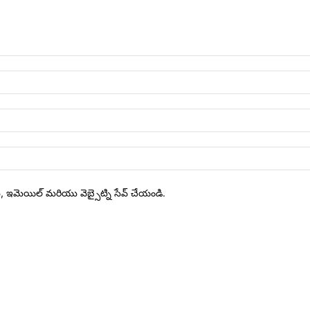
ేరు, ఇమెయిల్ మరియు వెబ్సైట్ని సేవ్ చేయండి.