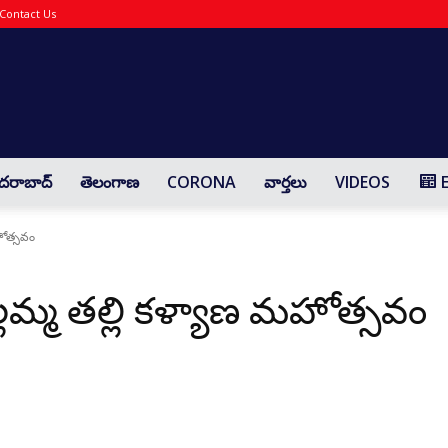
Contact Us
Yaadharthavaadhi
దరాబాద్
తెలంగాణ
CORONA
వార్తలు
VIDEOS
హోత్సవం
్లమ్మ తల్లి కళ్యాణ మహోత్సవం