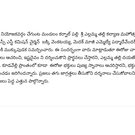
క నియోజకవర్గం చేగుంట మండలం కర్నాల్ పల్లి శ్రీ ఎల్లమ్మ తల్లి కల్యాణ మహోత్
్సీ ఎస్టీ కమిషన్ చైర్మన్ బక్కి వెంకటయ్య, మెదక్ మాజీ ఎమ్మెల్యే పద్మాదేవేందర్ రెడ్డ
వికి ముక్కుపుడక సమర్పించారు. ఈ సందర్భంగా వారు మాట్లాడుతూ ఈరోజు చ
లు ఆచరించి, ఇష్టదైవం ని దర్శించుకొని ప్రార్థనలు చేస్తారని, ఎల్లమ్మ తల్ల
ు. కూడవేల్లి ప్రాంతంలో కూడా ఈరోజు భక్తులు పుణ్య స్నానాలు ఆచరిస్తారని, భక్
ించడం జరిగిందన్నారు. ప్రజలు తగు జాగ్రత్తలు తీసుకోని దర్శనాలు చేసుకోవాల
ు పెద్ద ఎత్తున పాల్గొన్నారు.