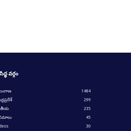
రసిద్ధ వర్గం
ెలంగాణ
1484
్రప్రదేశ్
299
ాతీయ
235
నిమాలు
45
ideos
30