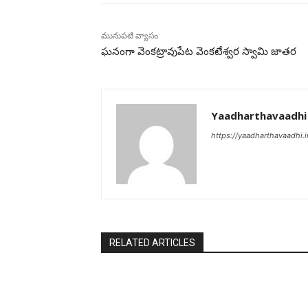
మునుపటి వ్యాసం
ఘనంగా వెంకట్రావుపేట వెంకటేశ్వర స్వామి జాతర
Yaadharthavaadhi
https://yaadharthavaadhi.i
RELATED ARTICLES