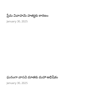
ప్రేమ వివాహమె హత్యకు కారణం
January 30, 2025
ఘనంగా వాసవి మాతకు మహా అభిషేకం
January 30, 2025