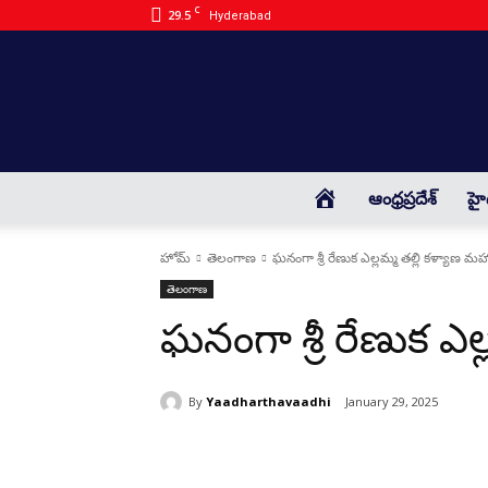
C
29.5
Hyderabad
HOME
ఆంధ్రప్రదేశ్
హై
హోమ్
తెలంగాణ
ఘనంగా శ్రీ రేణుక ఎల్లమ్మ తల్లి కళ్యాణ మ
తెలంగాణ
ఘనంగా శ్రీ రేణుక ఎల
By
Yaadharthavaadhi
January 29, 2025
భాగస్వామ్యం చేయండి