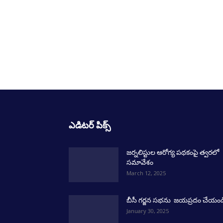
ఎడిటర్ పిక్స్
జర్నలిస్టుల ఆరోగ్య పథకంపై త్వరలో
సమావేశం
March 12, 2025
బీసీ గర్జన సభను జయప్రదం చేయండ
January 30, 2025