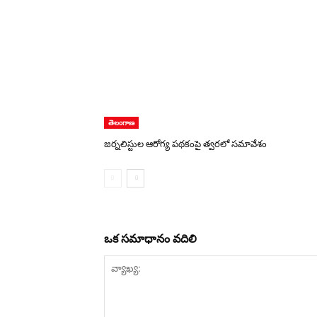
తెలంగాణ
జర్నలిస్టుల ఆరోగ్య పథకంపై త్వరలో సమావేశం
ఒక సమాధానం వదిలి