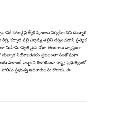
సవానికి హాజరై ప్రత్యేక పూజలు నిర్వహించిన దుబ్బాక
ి, కర్నాల్ పల్లి ఎల్లమ్మ తల్లిని దర్శించుకొని ప్రత్యేక
ాలా మహిమాన్వితమైన రోజు తెలంగాణ వ్యాప్తంగా
ి దయతో దుబ్బాక నియోజకవర్గం ప్రజలంతా సంతోషంగా
తులకు ఎలాంటి ఇబ్బంది కలగకుండా రాష్ట్ర ప్రభుత్వంతో
ని పోలీసు ప్రభుత్వ అధికారులను కోరారు. ఈ