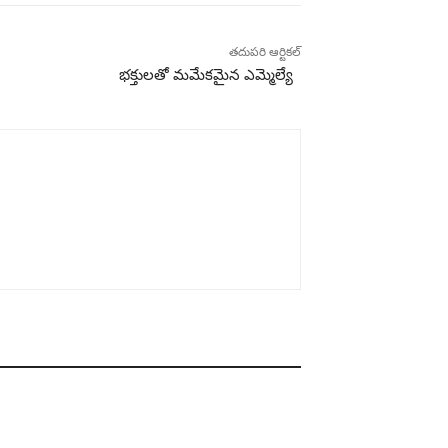
తదుపరి ఆర్టికల్
భక్తులతో మమేకమైన ఎమ్మెల్యే