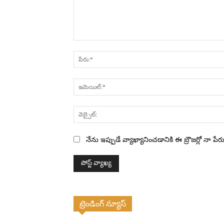
వ్యాఖ్య:
నేను ఇప్పుడే వ్యాఖ్యానించడానికి ఈ బ్రౌజర్లో నా ప
ట్రెండింగ్ న్యూస్