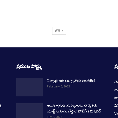
లోడ్
ప్రముఖ పోస్ట్లు
ప్
విద్యార్థులకు అల్పాహారం అందజేత
త
February 6, 2023
ఆంధ
జ
సి
ి
శాంతి భద్రతలకు విఘాతం కలిస్తే పీడి
యాక్ట్ నమోదు చేస్తాం: పోలీస్ కమిషనర్
V
July 3, 2023