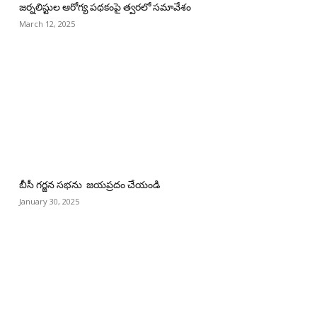
జర్నలిస్టుల ఆరోగ్య పథకంపై త్వరలో సమావేశం
March 12, 2025
బీసీ గర్జన సభను జయప్రదం చేయండి
January 30, 2025