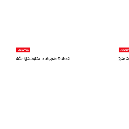
తెలంగాణ
తెలంగ
బీసీ గర్జన సభను జయప్రదం చేయండి
ప్రేమ