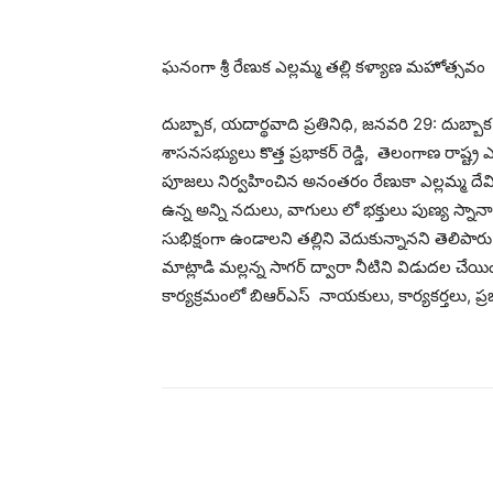
ఘనంగా శ్రీ రేణుక ఎల్లమ్మ తల్లి కళ్యాణ మహోత్సవం
దుబ్బాక, యదార్థవాది ప్రతినిధి, జనవరి 29: దుబ్బా
శాసనసభ్యులు కొత్త ప్రభాకర్ రెడ్డి, తెలంగాణ రాష్ట్ర ఎస
పూజలు నిర్వహించిన అనంతరం రేణుకా ఎల్లమ్మ దే
ఉన్న అన్ని నదులు, వాగులు లో భక్తులు పుణ్య స్నానా
సుభిక్షంగా ఉండాలని తల్లిని వెదుకున్నానని తెలిపార
మాట్లాడి మల్లన్న సాగర్ ద్వారా నీటిని విడుదల చేయ
కార్యక్రమంలో బిఆర్ఎస్ నాయకులు, కార్యకర్తలు, ప్రజల
భాగస్వామ్యం చేయండి