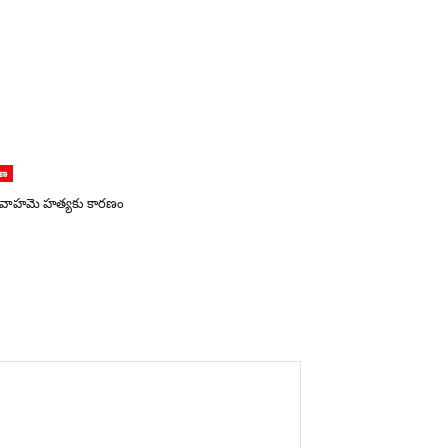
ాణ
 వివాహమె హత్యకు కారణం