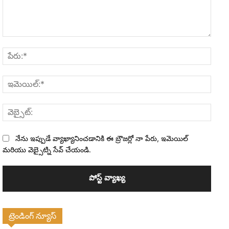
వ్యాఖ్య:
పేరు:*
ఇమెయి
వెబ్సైట
నేను ఇప్పుడే వ్యాఖ్యానించడానికి ఈ బ్రౌజర్లో నా పేరు, ఇమెయిల్
మరియు వెబ్సైట్ని సేవ్ చేయండి.
ట్రెండింగ్ న్యూస్