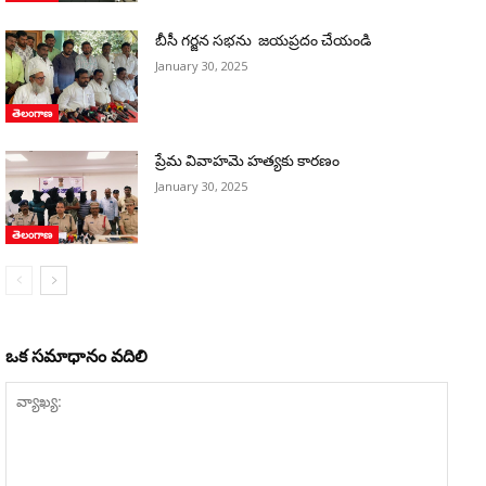
బీసీ గర్జన సభను జయప్రదం చేయండి
January 30, 2025
తెలంగాణ
ప్రేమ వివాహమె హత్యకు కారణం
January 30, 2025
తెలంగాణ
ఒక సమాధానం వదిలి