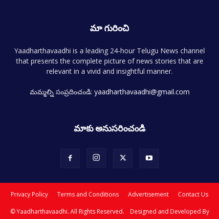
మా గురించి
Yaadharthavaadhi is a leading 24-hour Telugu News channel
that presents the complete picture of news stories that are
relevant in a vivid and insightful manner.
మమ్మల్ని సంప్రదించండి:
yaadharthavaadhi@gmail.com
మాకు అనుసరించండి
Privacy Policy
Terms and Conditions
Advertisement
Contact Us
© Yaadharthavaadhi. All Rights Reserved. Designed and Developed By