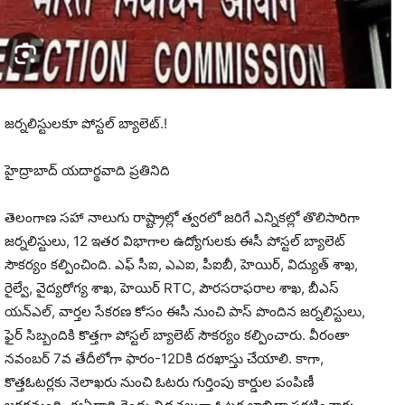
జర్నలిస్టులకూ పోస్టల్ బ్యాలెట్.!
హైద్రాబాద్ యదార్థవాది ప్రతినిది
తెలంగాణ సహా నాలుగు రాష్ట్రాల్లో త్వరలో జరిగే ఎన్నికల్లో తొలిసారిగా
జర్నలిస్టులు, 12 ఇతర విభాగాల ఉద్యోగులకు ఈసీ పోస్టల్ బ్యాలెట్
సౌకర్యం కల్పించింది. ఎఫ్ సీఐ, ఎఎఐ, పీఐబీ, హెయిర్, విద్యుత్ శాఖ,
రైల్వే, వైద్యరోగ్య శాఖ, హెయిర్ RTC, పౌరసరాఫరాల శాఖ, బీఎస్
యన్ఎల్, వార్తల సేకరణ కోసం ఈసీ నుంచి పాస్ పొందిన జర్నలిస్టులు,
ఫైర్ సిబ్బందికి కొత్తగా పోస్టల్ బ్యాలెట్ సౌకర్యం కల్పించారు. వీరంతా
నవంబర్ 7వ తేదీలోగా ఫారం-12Dకి దరఖాస్తు చేయాలి. కాగా,
కొత్తఓటర్లకు నెలాఖరు నుంచి ఓటరు గుర్తింపు కార్డుల పంపిణీ