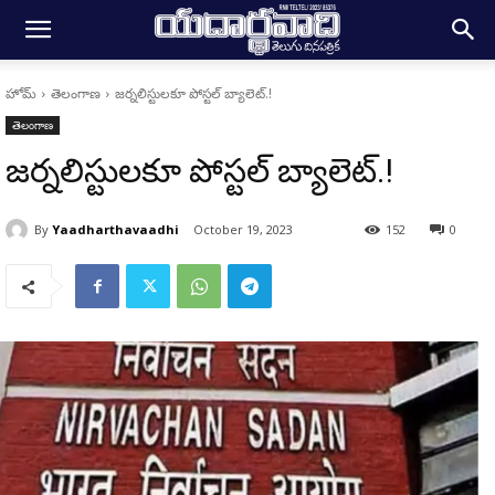
హోమ్
తెలంగాణ
జర్నలిస్టులకూ పోస్టల్ బ్యాలెట్.!
తెలంగాణ
జర్నలిస్టులకూ పోస్టల్ బ్యాలెట్.!
By
Yaadharthavaadhi
October 19, 2023
152
0