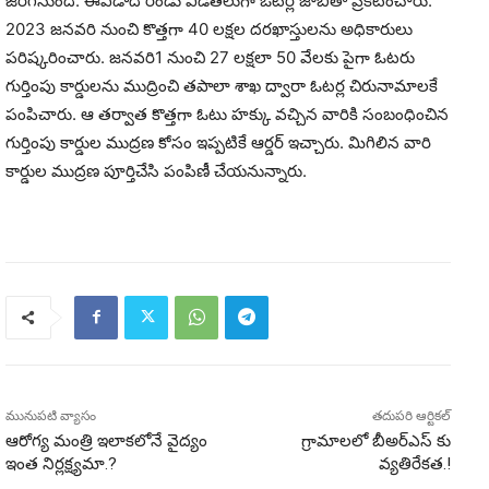
జరగనుంది. ఈఏడాది రెండు విడతలుగా ఓటర్ల జాబితా ప్రకటించారు.
2023 జనవరి నుంచి కొత్తగా 40 లక్షల దరఖాస్తులను అధికారులు
పరిష్కరించారు. జనవరి1 నుంచి 27 లక్షలా 50 వేలకు పైగా ఓటరు
గుర్తింపు కార్డులను ముద్రించి తపాలా శాఖ ద్వారా ఓటర్ల చిరునామాలకే
పంపిచారు. ఆ తర్వాత కొత్తగా ఓటు హక్కు వచ్చిన వారికి సంబంధించిన
గుర్తింపు కార్డుల ముద్రణ కోసం ఇప్పటికే ఆర్డర్ ఇచ్చారు. మిగిలిన వారి
కార్డుల ముద్రణ పూర్తిచేసి పంపిణీ చేయనున్నారు.
మునుపటి వ్యాసం
తదుపరి ఆర్టికల్
ఆరోగ్య మంత్రి ఇలాకలోనే వైద్యం
గ్రామాలలో బీఅర్ఎస్ కు
ఇంత నిర్లక్ష్యమా.?
వ్యతిరేకత.!