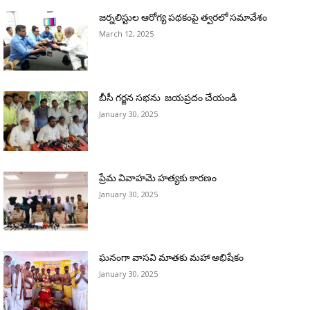
జర్నలిస్టుల ఆరోగ్య పథకంపై త్వరలో సమావేశం
March 12, 2025
బీసీ గర్జన సభను జయప్రదం చేయండి
January 30, 2025
ప్రేమ వివాహమె హత్యకు కారణం
January 30, 2025
ఘనంగా వాసవి మాతకు మహా అభిషేకం
January 30, 2025