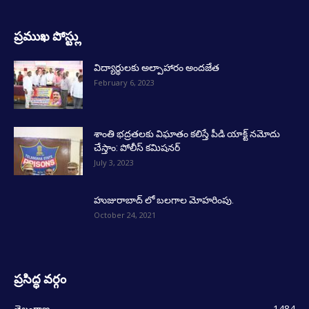
ప్రముఖ పోస్ట్లు
విద్యార్థులకు అల్పాహారం అందజేత
February 6, 2023
శాంతి భద్రతలకు విఘాతం కలిస్తే పీడి యాక్ట్ నమోదు
చేస్తాం: పోలీస్ కమిషనర్
July 3, 2023
హుజురాబాద్ లో బలగాల మోహరింపు.
October 24, 2021
ప్రసిద్ధ వర్గం
తెలంగాణ
1484