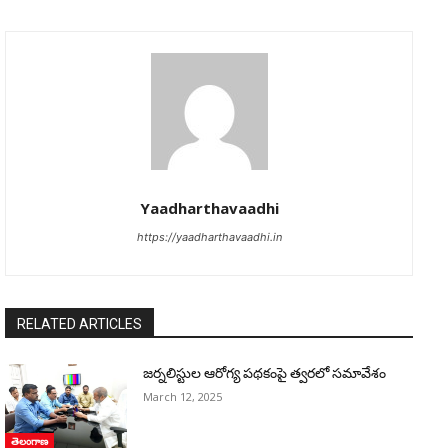
Yaadharthavaadhi
https://yaadharthavaadhi.in
RELATED ARTICLES
జర్నలిస్టుల ఆరోగ్య పథకంపై త్వరలో సమావేశం
March 12, 2025
తెలంగాణ