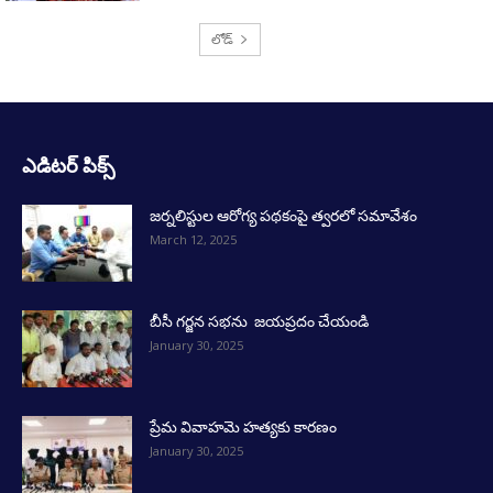
లోడ్
ఎడిటర్ పిక్స్
జర్నలిస్టుల ఆరోగ్య పథకంపై త్వరలో సమావేశం
March 12, 2025
బీసీ గర్జన సభను జయప్రదం చేయండి
January 30, 2025
ప్రేమ వివాహమె హత్యకు కారణం
January 30, 2025