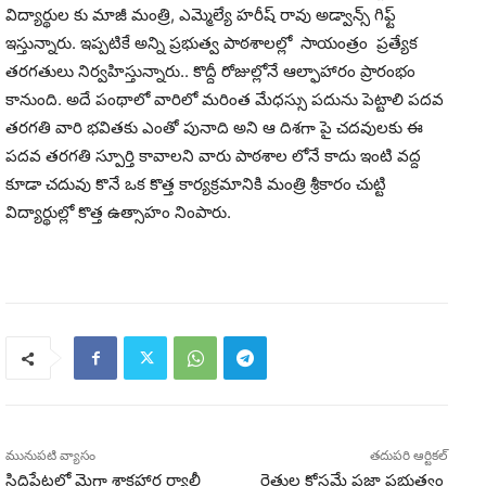
విద్యార్థుల కు మాజీ మంత్రి, ఎమ్మెల్యే హరీష్ రావు అడ్వాన్స్ గిఫ్ట్
ఇస్తున్నారు. ఇప్పటికే అన్ని ప్రభుత్వ పాఠశాలల్లో సాయంత్రం ప్రత్యేక
తరగతులు నిర్వహిస్తున్నారు.. కొద్దీ రోజుల్లోనే ఆల్ఫాహారం ప్రారంభం
కానుంది. అదే పంథాలో వారిలో మరింత మేధస్సు పదును పెట్టాలి పదవ
తరగతి వారి భవితకు ఎంతో పునాది అని ఆ దిశగా పై చదవులకు ఈ
పదవ తరగతి స్పూర్తి కావాలని వారు పాఠశాల లోనే కాదు ఇంటి వద్ద
కూడా చదువు కొనే ఒక కొత్త కార్యక్రమానికి మంత్రి శ్రీకారం చుట్టి
విద్యార్థుల్లో కొత్త ఉత్సాహం నింపారు.
మునుపటి వ్యాసం
తదుపరి ఆర్టికల్
సిద్దిపేటలో మెగా శాకహార ర్యాలీ
రైతుల కోసమే ప్రజా ప్రభుత్వం