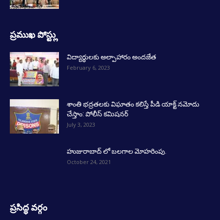
ప్రముఖ పోస్ట్లు
విద్యార్థులకు అల్పాహారం అందజేత
February 6, 2023
శాంతి భద్రతలకు విఘాతం కలిస్తే పీడి యాక్ట్ నమోదు
చేస్తాం: పోలీస్ కమిషనర్
July 3, 2023
హుజురాబాద్ లో బలగాల మోహరింపు.
October 24, 2021
ప్రసిద్ధ వర్గం