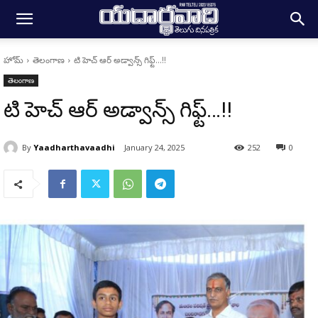
హోమ్
తెలంగాణ
టి హెచ్ ఆర్ అడ్వాన్స్ గిఫ్ట్…!!
తెలంగాణ
టి హెచ్ ఆర్ అడ్వాన్స్ గిఫ్ట్…!!
By
Yaadharthavaadhi
January 24, 2025
252
0