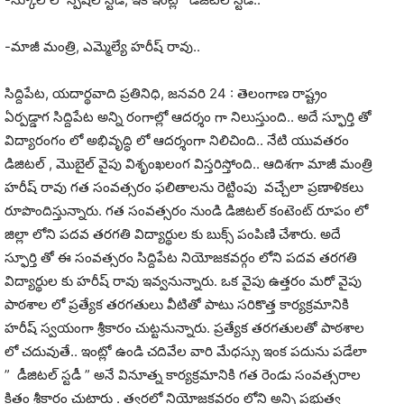
-మాజీ మంత్రి, ఎమ్మెల్యే హరీష్ రావు..
సిద్దిపేట, యదార్థవాది ప్రతినిధి, జనవరి 24 : తెలంగాణ రాష్ట్రం
ఏర్పడ్డాగ సిద్దిపేట అన్ని రంగాల్లో ఆదర్శం గా నిలుస్తుంది.. అదే స్ఫూర్తి తో
విద్యారంగం లో అభివృద్ధి లో ఆదర్శంగా నిలిచింది.. నేటి యువతరం
డిజిటల్ , మొబైల్ వైపు విశృంఖలంగ విస్తరిస్తోంది.. ఆదిశగా మాజీ మంత్రి
హరీష్ రావు గత సంవత్సరం ఫలితాలను రెట్టింపు వచ్చేలా ప్రణాళికలు
రూపొందిస్తున్నారు. గత సంవత్సరం నుండి డిజిటల్ కంటెంట్ రూపం లో
జిల్లా లోని పదవ తరగతి విద్యార్థుల కు బుక్స్ పంపిణి చేశారు. అదే
స్ఫూర్తి తో ఈ సంవత్సరం సిద్దిపేట నియోజకవర్గం లోని పదవ తరగతి
విద్యార్థుల కు హరీష్ రావు ఇవ్వనున్నారు. ఒక వైపు ఉత్తరం మరో వైపు
పాఠశాల లో ప్రత్యేక తరగతులు వీటితో పాటు సరికొత్త కార్యక్రమానికి
హరీష్ స్వయంగా శ్రీకారం చుట్టనున్నారు. ప్రత్యేక తరగతులతో పాఠశాల
లో చదువుతే.. ఇంట్లో ఉండి చదివేల వారి మేధస్సు ఇంక పదును పడేలా
” డీజిటల్ స్టడీ ” అనే వినూత్న కార్యక్రమానికి గత రెండు సంవత్సరాల
క్రితం శ్రీకారం చుట్టారు . త్వరలో నియోజకవర్గం లోని అన్ని ప్రభుత్వ