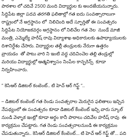
పాఠశాల లో చదివే 2500 మంది విద్యార్థుల కు అందజేయనున్నారు.
సిద్దిపేట జిల్లా పదవ తరగతి ఫలితాల్లో గత ఐదు సంవత్సారాలుగా
రాష్ట్రంలో నే అగ్రస్థానం లో నిలిచింది అదే స్ఫూర్తితో ఈ సంవత్సరం
సిద్దిపేట నియోజకవర్గం అగ్రస్థానం లో నిలిచేల గత నెల నుండే మాజీ
మంత్రి, ఎమ్మెల్యే హరీష్ రావు విద్యాశాఖ అధికారులకు ఉపాధ్యాయులకు
దిశానిర్దేశం చేసారు. విద్యార్థుల తల్లీ తండ్రులకు నేరుగా ఉత్తరం
వ్రాయడం తో పాటు వారి ని ఇంటి వద్ద చదివించెల తల్లి తండ్రుల్లో
మరియు విద్యార్థుల్లో ఆత్మవిశ్వాసం నింపేల కాన్ఫరెన్స్ కూడా
నిర్వహించారు.
” కెసిఆర్ డిజిటల్ కంటెంట్.. టి హెచ్ ఆర్ గిఫ్ట్ “..
– డిజిటల్ కంటెంట్ గత రెండు సంవత్సరాల మెరుగైన ఫలితాలు ఇచ్చిన
నేపథ్యంలో ఈ సంవత్సరం కూడా డిజిటల్ కేంటెంట్ ఇచ్చి వారు స్కూల్
నుండి వెళ్ళాక ఇంట్లో కూడా అర్థం కానీ పాఠాలు చదివేల హరీష్ రావు ఈ
కార్యక్రమం చేపట్టారు. గత రెండు సంవత్సరాలనుండి ఈ కార్యక్రమం
చేపడుతున్నారు.. కెసిఆర్ డిజిటల్ కేంటెంట్… టి హెచ్ ఆర్ గిఫ్ట్ తో… పది