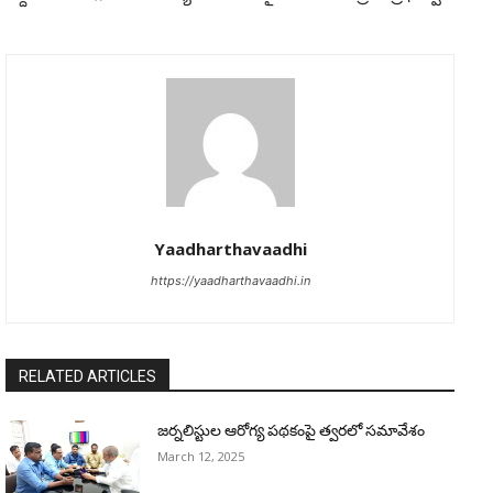
Yaadharthavaadhi
https://yaadharthavaadhi.in
RELATED ARTICLES
జర్నలిస్టుల ఆరోగ్య పథకంపై త్వరలో సమావేశం
March 12, 2025