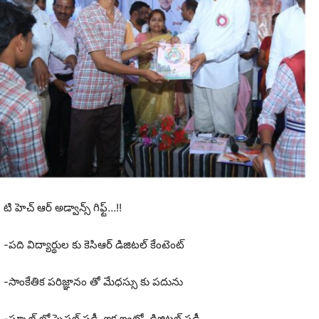
టి హెచ్ ఆర్ అడ్వాన్స్ గిఫ్ట్…!!
-పది విద్యార్థుల కు కెసిఆర్ డిజిటల్ కేంటెంట్
-సాంకేతిక పరిజ్ఞానం తో మేధస్సు కు పదును
-స్కూల్ లో స్పెషల్ స్టడీ, ఇక ఇంట్లో డిజిటల్ స్టడీ..