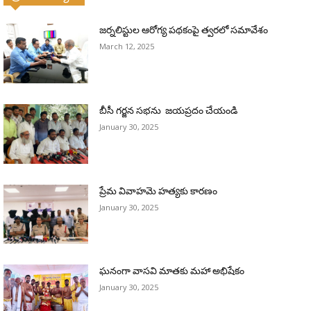
జర్నలిస్టుల ఆరోగ్య పథకంపై త్వరలో సమావేశం
March 12, 2025
బీసీ గర్జన సభను జయప్రదం చేయండి
January 30, 2025
ప్రేమ వివాహమె హత్యకు కారణం
January 30, 2025
ఘనంగా వాసవి మాతకు మహా అభిషేకం
January 30, 2025