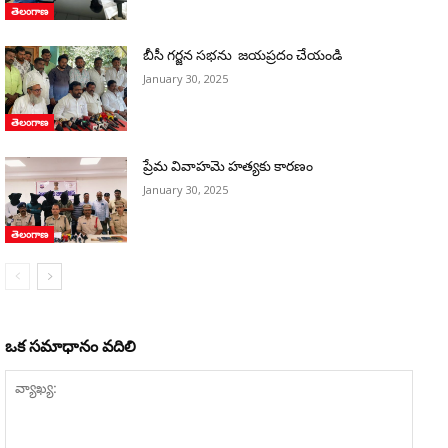
తెలంగాణ
బీసీ గర్జన సభను జయప్రదం చేయండి
January 30, 2025
తెలంగాణ
ప్రేమ వివాహమె హత్యకు కారణం
January 30, 2025
తెలంగాణ
ఒక సమాధానం వదిలి