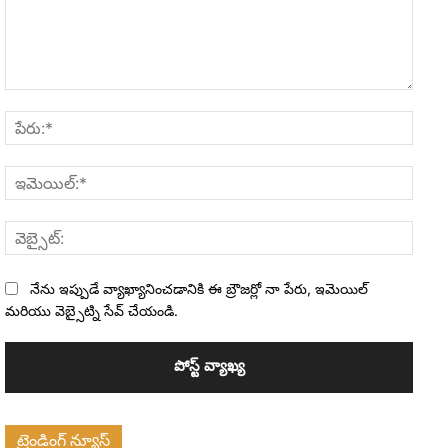
వ్యాఖ్య:
పేరు:*
ఇమెయి
వెబ్సైట
నేను ఇప్పుడే వ్యాఖ్యానించడానికి ఈ బ్రౌజర్లో నా పేరు, ఇమెయిల్
మరియు వెబ్సైట్ని సేవ్ చేయండి.
ట్రెండింగ్ న్యూస్