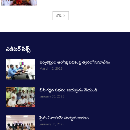
లోడ్
ఎడిటర్ పిక్స్
జర్నలిస్టుల ఆరోగ్య పథకంపై త్వరలో సమావేశం
March 12, 2025
బీసీ గర్జన సభను జయప్రదం చేయండి
January 30, 2025
ప్రేమ వివాహమె హత్యకు కారణం
January 30, 2025