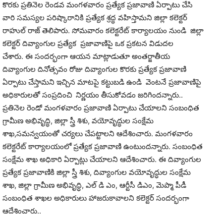
కొరకు ప్రతినెల రెండవ మంగళవారం ప్రత్యేక ప్రజావాణి ఏర్పాటు చేసి
వారి సమస్యల పరిష్కారానికి ప్రత్యేక శ్రద్ధ వహిస్తామని జిల్లా కలెక్టర్
రాహుల్ రాజ్ తెలిపారు. సోమవారం కలెక్టరేట్ కార్యాలయం నుండి జిల్లా
కలెక్టర్ దివ్యాంగుల ప్రత్యేక ప్రజావాణిపై ఒక ప్రకటన విడుదల
చేశారు. ఈ సందర్భంగా ఆయన మాట్లాడుతూ అంతర్జాతీయ
దివ్యాంగుల దినోత్సవం రోజు దివ్యాంగుల కొరకు ప్రత్యేక ప్రజావాణి
ఏర్పాటు చేస్తామని ఇచ్చిన మాటపై కట్టుబడి ఉండి వెంటనే ప్రజావాణిపై
అధికారులతో సంప్రదించి నిర్ణయం తీసుకోవడం జరిగిందన్నారు..
ప్రతినెల రెండో మంగళవారం ప్రజావాణి ఏర్పాటు చేయాలని సంబంధిత
గ్రామీణ అభివృద్ధి, జిల్లా స్త్రీ శిశు, వయోవృద్ధుల సంక్షేమ
శాఖ,సమన్వయంతో చర్యలు చేపట్టాలని ఆదేశించారు. మంగళవారం
కలెక్టరేట్ కార్యాలయంలో ప్రత్యేక ప్రజావాణి ఉంటుందన్నారు. సంబంధిత
సంక్షేమ శాఖ అధికారి ఏర్పాట్లు చేయాలని ఆదేశించారు. ఈ దివ్యాంగుల
ప్రత్యేక ప్రజావాణికి జిల్లా స్త్రీ శిశు, దివ్యాంగుల వయోవృద్ధుల సంక్షేమ
శాఖ, జిల్లా గ్రామీణ అభివృద్ధి, ఎల్ డి ఎం, ఆర్టీసీ డిఎం, మెప్మా పీడీ
సంబంధిత శాఖల అధికారులు హాజరుకావాలని కలెక్టర్ సందర్భంగా
ఆదేశించారు..