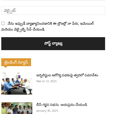
వెబ్సైట
నేను ఇప్పుడే వ్యాఖ్యానించడానికి ఈ బ్రౌజర్లో నా పేరు, ఇమెయిల్
మరియు వెబ్సైట్ని సేవ్ చేయండి.
ట్రెండింగ్ న్యూస్
జర్నలిస్టుల ఆరోగ్య పథకంపై త్వరలో సమావేశం
March 12, 2025
బీసీ గర్జన సభను జయప్రదం చేయండి
January 30, 2025