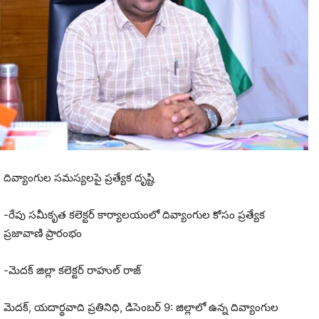
దివ్యాంగుల సమస్యలపై ప్రత్యేక దృష్టి
-రేపు సమీకృత కలెక్టర్ కార్యాలయంలో దివ్యాంగుల కోసం ప్రత్యేక
ప్రజావాణి ప్రారంభం
-మెదక్ జిల్లా కలెక్టర్ రాహుల్ రాజ్
మెదక్, యదార్థవాది ప్రతినిధి, డిసెంబర్ 9: జిల్లాలో ఉన్న దివ్యాంగుల