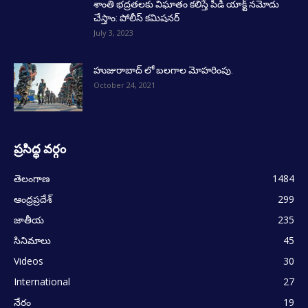
శాంతి భద్రతలకు విఘాతం కలిస్తే పీడి యాక్ట్ నమోదు
చేస్తాం: పోలీస్ కమిషనర్
July 3, 2023
హుజురాబాద్ లో బలగాల మోహరింపు.
October 24, 2021
ప్రసిద్ధ వర్గం
తెలంగాణ
1484
ఆంధ్రప్రదేశ్
299
జాతీయ
235
సినిమాలు
45
Videos
30
International
27
నేరం
19