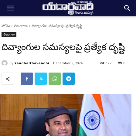
హోమ్
తెలంగాణ
దివ్యాంగుల సమస్యలపై ప్రత్యేక దృష్టి
తెలంగాణ
దివ్యాంగుల సమస్యలపై ప్రత్యేక దృష్టి
By
Yaadharthavaadhi
December 9, 2024
127
0