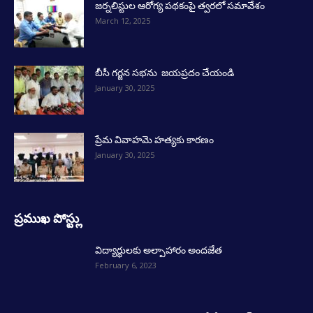
జర్నలిస్టుల ఆరోగ్య పథకంపై త్వరలో సమావేశం
March 12, 2025
బీసీ గర్జన సభను జయప్రదం చేయండి
January 30, 2025
ప్రేమ వివాహమె హత్యకు కారణం
January 30, 2025
ప్రముఖ పోస్ట్లు
విద్యార్థులకు అల్పాహారం అందజేత
February 6, 2023