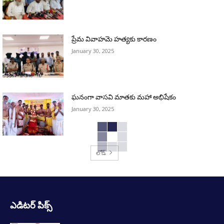
ప్రేమ వివాహమె హత్యకు కారణం
January 30, 2025
ఘనంగా వాసవి మాతకు మహా అభిషేకం
January 30, 2025
లోడ్
ఎడిటర్ పిక్స్