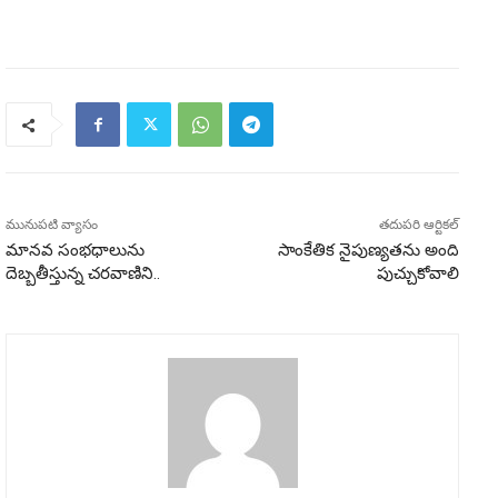
మునుపటి వ్యాసం
తదుపరి ఆర్టికల్
మానవ సంభధాలును
సాంకేతిక నైపుణ్యతను అంది
దెబ్బతీస్తున్న చరవాణిని..
పుచ్చుకోవాలి