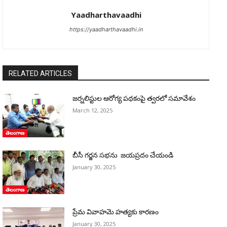
Yaadharthavaadhi
https://yaadharthavaadhi.in
RELATED ARTICLES
జర్నలిస్టుల ఆరోగ్య పథకంపై త్వరలో సమావేశం
March 12, 2025
తెలంగాణ
బీసీ గర్జన సభను జయప్రదం చేయండి
January 30, 2025
తెలంగాణ
ప్రేమ వివాహమె హత్యకు కారణం
January 30, 2025