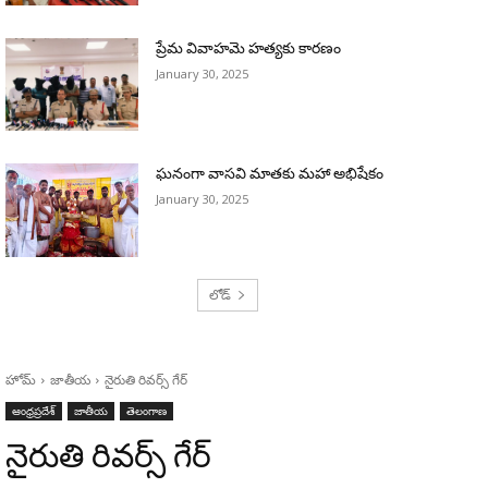
ప్రేమ వివాహమె హత్యకు కారణం
January 30, 2025
ఘనంగా వాసవి మాతకు మహా అభిషేకం
January 30, 2025
లోడ్