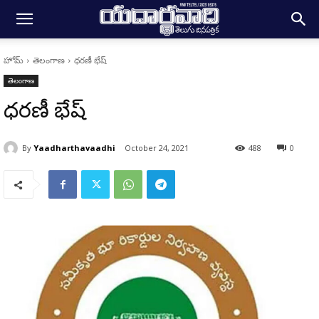
హోమ్
తెలంగాణ
ధరణీ భేష్
తెలంగాణ
ధరణీ భేష్
By
Yaadharthavaadhi
October 24, 2021
488
0