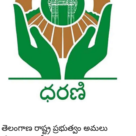
తెలంగాణ రాష్ట్ర ప్రభుత్వం అమలు