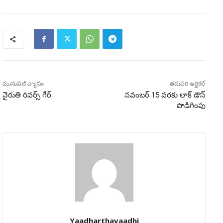
మునుపటి వ్యాసం
తదుపరి ఆర్టికల్
నైరుతి రివర్స్ గేర్
నవంబర్ 15 వరకు లాక్ డౌన్
పొడిగింపు
Yaadharthavaadhi