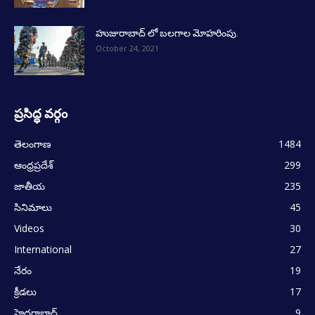
హుజురాబాద్ లో బలగాల మోహరింపు.
October 24, 2021
ప్రసిద్ధ వర్గం
తెలంగాణ
1484
ఆంధ్రప్రదేశ్
299
జాతీయ
235
సినిమాలు
45
Videos
30
International
27
నేరం
19
క్రీడలు
17
హైదరాబాద్
9