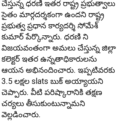
చేస్తున్న ధరణీ ఇతర రాష్ట్ర ప్రభుత్వాలు
సైతం మార్గదర్శకంగా ఉందని రాష్ట్ర
ప్రభుత్వ ప్రధాన కార్యదర్శి సోమేశ్
కుమార్ పేర్కొన్నారు. ధరణి ని
విజయవంతంగా అమలు చేస్తున్న జిల్లా
కలెక్టర్ ఇతర ఉన్నతాధికారులను
ఆయన అభినందించారు. ఇప్పటివరకు
3.5 లక్షల slats బుక్ అయ్యాయని
చెప్పారు. వీటి పరిష్కారానికి తక్షణ
చర్యలు తీసుకుంటున్నామని
వెల్లడించారు.