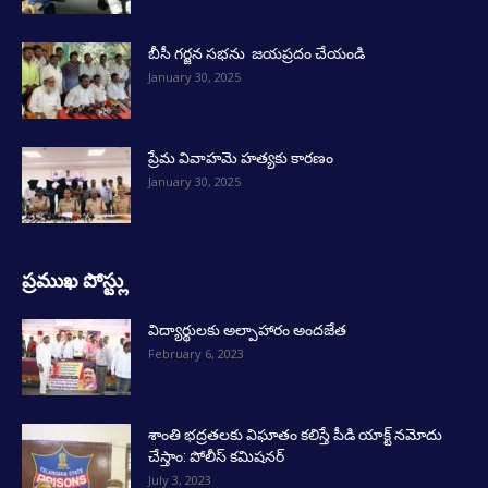
బీసీ గర్జన సభను జయప్రదం చేయండి
January 30, 2025
ప్రేమ వివాహమె హత్యకు కారణం
January 30, 2025
ప్రముఖ పోస్ట్లు
విద్యార్థులకు అల్పాహారం అందజేత
February 6, 2023
శాంతి భద్రతలకు విఘాతం కలిస్తే పీడి యాక్ట్ నమోదు
చేస్తాం: పోలీస్ కమిషనర్
July 3, 2023