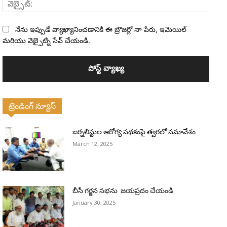
నేను ఇప్పుడే వ్యాఖ్యానించడానికి ఈ బ్రౌజర్లో నా పేరు, ఇమెయిల్
మరియు వెబ్సైట్ని సేవ్ చేయండి.
ట్రెండింగ్ న్యూస్
జర్నలిస్టుల ఆరోగ్య పథకంపై త్వరలో సమావేశం
March 12, 2025
బీసీ గర్జన సభను జయప్రదం చేయండి
January 30, 2025