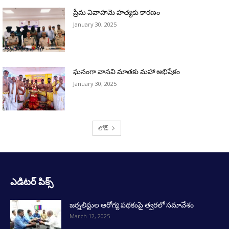
ఎడిటర్ పిక్స్
జర్నలిస్టుల ఆరోగ్య పథకంపై త్వరలో సమావేశం
March 12, 2025