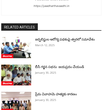
https://yaadharthavaadhi.in
RELATED ARTICLES
జర్నలిస్టుల ఆరోగ్య పథకంపై త్వరలో సమావేశం
March 12, 2025
తెలంగాణ
బీసీ గర్జన సభను జయప్రదం చేయండి
January 30, 2025
తెలంగాణ
ప్రేమ వివాహమె హత్యకు కారణం
January 30, 2025