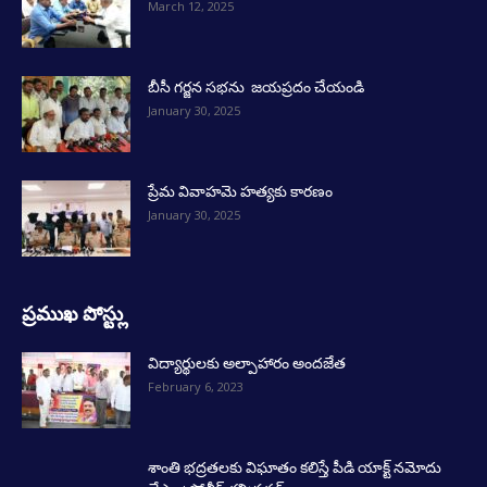
March 12, 2025
బీసీ గర్జన సభను జయప్రదం చేయండి
January 30, 2025
ప్రేమ వివాహమె హత్యకు కారణం
January 30, 2025
ప్రముఖ పోస్ట్లు
విద్యార్థులకు అల్పాహారం అందజేత
February 6, 2023
శాంతి భద్రతలకు విఘాతం కలిస్తే పీడి యాక్ట్ నమోదు