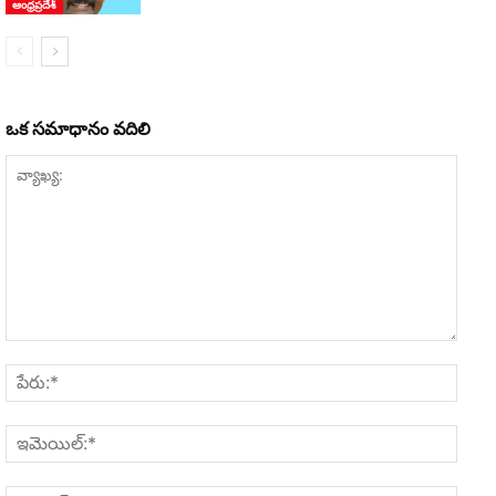
ఆంధ్రప్రదేశ్
ఒక సమాధానం వదిలి
వ్యాఖ్య:
పేరు:*
ఇమెయి