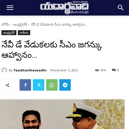
హోమ్
ఆంధ్రప్రదేశ్
నేవీ డే వేడుకలకు సీఎం జగన్కు ఆహ్వానం...
ఆంధ్రప్రదేశ్
జాతీయ
నేవీ డే వేడుకలకు సీఎం జగన్కు
ఆహ్వానం…
By
Yaadharthavaadhi
November 5, 2021
414
0