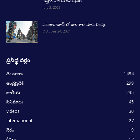
చేస్తాం: పోలీస్ కమిషనర్
July 3, 2023
హుజురాబాద్ లో బలగాల మోహరింపు.
October 24, 2021
ప్రసిద్ధ వర్గం
తెలంగాణ
1484
ఆంధ్రప్రదేశ్
299
జాతీయ
235
సినిమాలు
45
Videos
30
International
27
నేరం
19
క్రీడలు
17