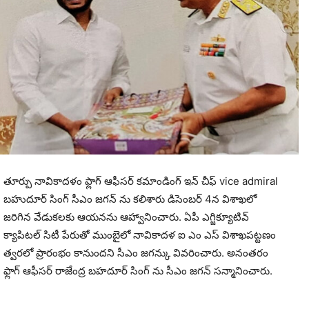
తూర్పు నావికాదళం ఫ్లాగ్ ఆఫీసర్ కమాండింగ్ ఇన్ చీఫ్ vice admiral
బహుదూర్ సింగ్ సీఎం జగన్ ను కలిశారు డిసెంబర్ 4న విశాఖలో
జరిగిన వేడుకలకు ఆయనను ఆహ్వానించారు. ఏపీ ఎగ్జిక్యూటివ్
క్యాపిటల్ సిటీ పేరుతో ముంబైలో నావికాదళ ఐ ఎం ఎస్ విశాఖపట్టణం
త్వరలో ప్రారంభం కానుందని సీఎం జగన్కు వివరించారు. అనంతరం
ఫ్లాగ్ ఆఫీసర్ రాజేంద్ర బహదూర్ సింగ్ ను సీఎం జగన్ సన్మానించారు.