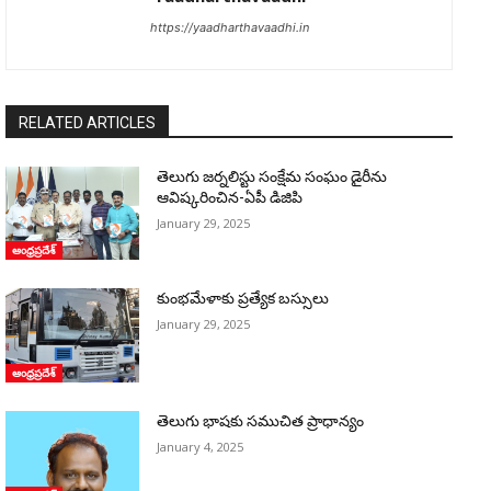
https://yaadharthavaadhi.in
RELATED ARTICLES
తెలుగు జర్నలిస్టు సంక్షేమ సంఘం డైరీను
ఆవిష్కరించిన-ఏపీ డిజిపి
January 29, 2025
ఆంధ్రప్రదేశ్
కుంభమేళాకు ప్ర‌త్యేక బ‌స్సులు
January 29, 2025
ఆంధ్రప్రదేశ్
​తెలుగు భాషకు సముచిత ప్రాధాన్యం
January 4, 2025