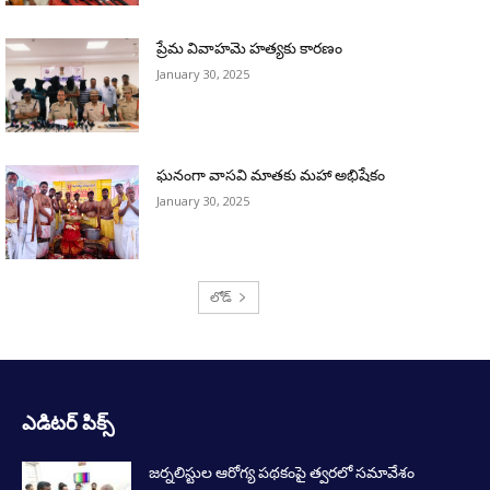
ప్రేమ వివాహమె హత్యకు కారణం
January 30, 2025
ఘనంగా వాసవి మాతకు మహా అభిషేకం
January 30, 2025
లోడ్
ఎడిటర్ పిక్స్
జర్నలిస్టుల ఆరోగ్య పథకంపై త్వరలో సమావేశం