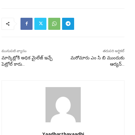
మునుపటి వ్యాసం
తదుపరి ఆర్టికల్
మార్కెట్లోకి అధిక మైలేజ్ ఇచ్చే
మరోమారు ఎం సి బి ముందుకు
పెట్రోల్ కారు…
ఆర్యన్…
Yaadharthavaadhi