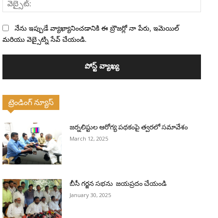
వెబ్సైట
నేను ఇప్పుడే వ్యాఖ్యానించడానికి ఈ బ్రౌజర్లో నా పేరు, ఇమెయిల్
మరియు వెబ్సైట్ని సేవ్ చేయండి.
ట్రెండింగ్ న్యూస్
జర్నలిస్టుల ఆరోగ్య పథకంపై త్వరలో సమావేశం
March 12, 2025
బీసీ గర్జన సభను జయప్రదం చేయండి
January 30, 2025