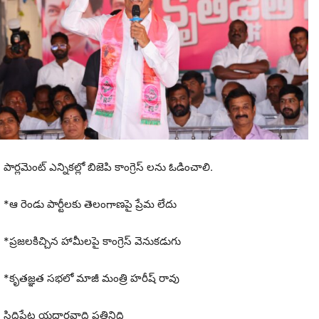
పార్లమెంట్ ఎన్నికల్లో బిజెపి కాంగ్రెస్ లను ఓడించాలి.
*ఆ రెండు పార్టీలకు తెలంగాణపై ప్రేమ లేదు
*ప్రజలకిచ్చిన హామీలపై కాంగ్రెస్ వెనుకడుగు
*కృతజ్ఞత సభలో మాజీ మంత్రి హరీష్ రావు
సిద్దిపేట యదార్థవాది ప్రతినిధి