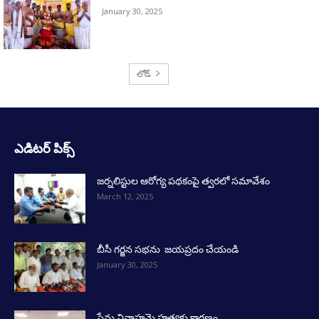
ఎడిటర్ పిక్స్
జర్నలిస్టుల ఆరోగ్య పథకంపై త్వరలో సమావేశం
March 12, 2025
బీసీ గర్జన సభను జయప్రదం చేయండి
January 30, 2025
ప్రేమ వివాహమె హత్యకు కారణం