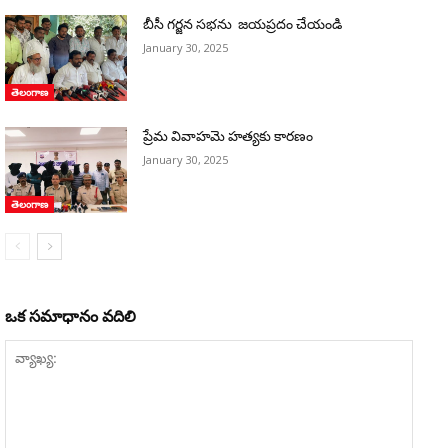
బీసీ గర్జన సభను జయప్రదం చేయండి
January 30, 2025
తెలంగాణ
ప్రేమ వివాహమె హత్యకు కారణం
January 30, 2025
తెలంగాణ
ఒక సమాధానం వదిలి