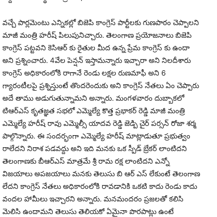
వచ్చే పార్లమెంటు ఎన్నికల్లో బిజెపి కాంగ్రెస్ పార్టీలకు గుణపాఠం చెప్పాలని
మాజీ మంత్రి హరీష్ పిలుపునిచ్చారు. తెలంగాణ ప్రయోజనాలు బిజెపి
కాంగ్రెస్ పట్టవని కెసిఆర్ కు రైతుల మీద ఉన్న ప్రేమ కాంగ్రెస్ కు ఉందా
అని ప్రశ్నించారు. 4వేల పెన్షన్ ఇస్తామన్నారు ఇచ్చారా అని నిలదీశారు
కాంగ్రెస్ అధికారంలోకి రాగానే రెండు లక్షల రుణమాఫీ అని 6
గ్యారంటీలపై ప్రశ్నిస్తుంటే తొందరెందుకు అని కాంగ్రెస్ నేతలు ఏం చెప్పారు
అదే తాము అడుగుతున్నామని అన్నారు. మంగళవారం దుబ్బాకలో
టిఆర్ఎస్ కృతజ్ఞత సభలో ఎమ్మెల్యే కొత్త ప్రభాకర్ రెడ్డి మాజీ మంత్రి
ఎమ్మెల్యే హరీష్ రావు ఎమ్మెల్సీ యాదవ రెడ్డి జెడ్పి చైర్ పర్సన్ రోజా శర్మ
పాల్గొన్నారు. ఈ సందర్భంగా ఎమ్మెల్యే హరీష్ మాట్లాడుతూ ప్రభుత్వం
రాలేదని నిరాశ పడవద్దు అని ఇది మనకు ఒక స్పీడ్ బ్రేకర్ లాంటిదని
తెలంగాణకు బీఆర్ఎస్ మాత్రమే శ్రీ రామ రక్ష లాంటిదని ఎన్నో
విజయాలు అపజయాలు మనకు తెలుసు బి ఆర్ ఎస్ లేకుంటే తెలంగాణ
లేదని కాంగ్రెస్ నేతలు అధికారంలోకి రావడానికి ఒకటి కాదు రెండు కాదు
వందల హామీలు ఇచ్చారని అన్నారు. మనమందరం ప్రజలతో కలిసి
మెలిసి ఉందామని తెలుసు తెలియకో ఏమైనా పొరపాట్లు ఉంటే