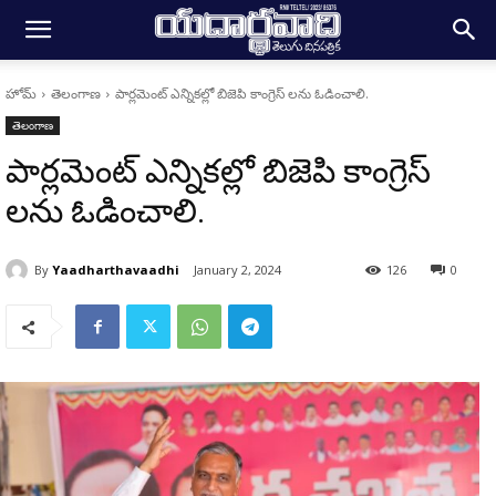
హోమ్
తెలంగాణ
పార్లమెంట్ ఎన్నికల్లో బిజెపి కాంగ్రెస్ లను ఓడించాలి.
తెలంగాణ
పార్లమెంట్ ఎన్నికల్లో బిజెపి కాంగ్రెస్
లను ఓడించాలి.
By
Yaadharthavaadhi
January 2, 2024
126
0