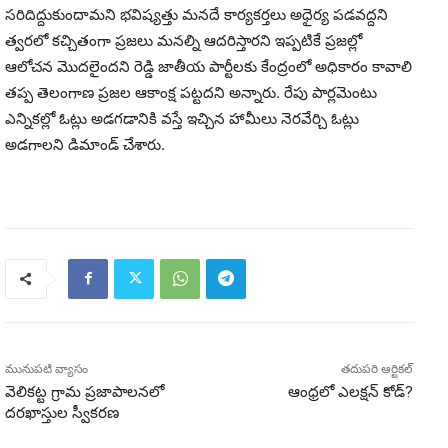
సరిదిద్దుకుందామని భవిష్యత్తు మనదే కార్యకర్తలు అధైర్య పడవద్దని
త్వరలో కచ్చితంగా ప్రజలు మనల్ని ఆదరిస్తారని ఇప్పటికే ప్రజల్లో
ఆలోచన మొదలైందని రెడ్డి జాతీయ పార్టీలకు కేంద్రంలో అధికారం కావాలి
తప్ప తెలంగాణ ప్రజల ఆకాంక్ష పట్టదని అన్నారు. రేపు పార్లమెంటు
ఎన్నికల్లో ఓట్లు అడగడానికి వస్తే ఇచ్చిన హామీలు నెరవేర్చి ఓట్లు
అడగాలని డిమాండ్ చేశారు.
మునుపటి వ్యాసం
తదుపరి ఆర్టికల్
వెలికట్ట గ్రామ ప్రజాపాలనలో
ఆంధ్రలో ఎలక్షన్ కోడ్?
దరఖాస్తుల స్వీకరణ