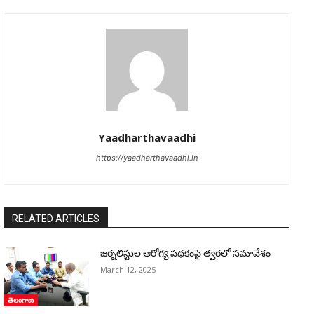
Yaadharthavaadhi
https://yaadharthavaadhi.in
RELATED ARTICLES
జర్నలిస్టుల ఆరోగ్య పథకంపై త్వరలో సమావేశం
March 12, 2025
తెలంగాణ