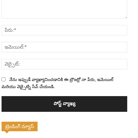
వ్యాఖ్య:
పేరు:*
ఇమెయి
వెబ్సైట
నేను ఇప్పుడే వ్యాఖ్యానించడానికి ఈ బ్రౌజర్లో నా పేరు, ఇమెయిల్
మరియు వెబ్సైట్ని సేవ్ చేయండి.
ట్రెండింగ్ న్యూస్