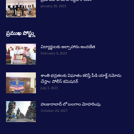
January 30, 2025
ప్రముఖ పోస్ట్లు
విద్యార్థులకు అల్పాహారం అందజేత
February 6, 2023
శాంతి భద్రతలకు విఘాతం కలిస్తే పీడి యాక్ట్ నమోదు
చేస్తాం: పోలీస్ కమిషనర్
July 3, 2023
హుజురాబాద్ లో బలగాల మోహరింపు.
October 24, 2021