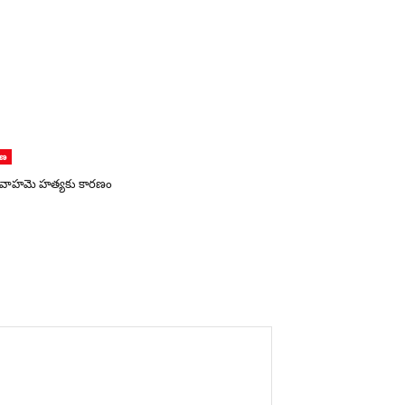
ాణ
 వివాహమె హత్యకు కారణం