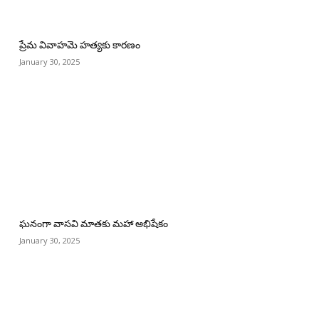
ప్రేమ వివాహమె హత్యకు కారణం
January 30, 2025
ఘనంగా వాసవి మాతకు మహా అభిషేకం
January 30, 2025