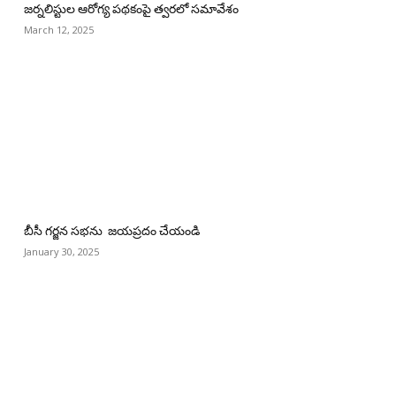
జర్నలిస్టుల ఆరోగ్య పథకంపై త్వరలో సమావేశం
March 12, 2025
బీసీ గర్జన సభను జయప్రదం చేయండి
January 30, 2025