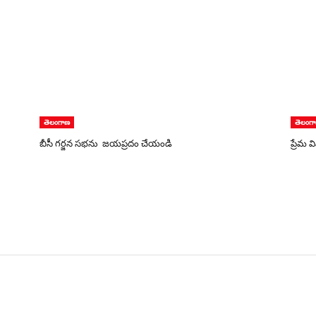
తెలంగాణ
తెలంగ
బీసీ గర్జన సభను జయప్రదం చేయండి
ప్రేమ