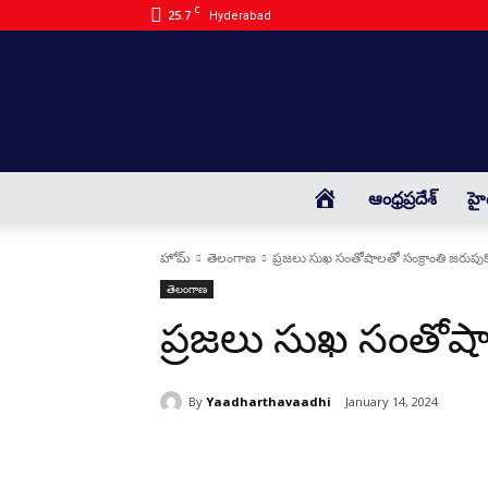
C
25.7
Hyderabad
HOME
ఆంధ్రప్రదేశ్
హై
హోమ్
తెలంగాణ
ప్రజలు సుఖ సంతోషాలతో సంక్రాంతి జరుపుకో
తెలంగాణ
ప్రజలు సుఖ సంతోషాల
By
Yaadharthavaadhi
January 14, 2024
భాగస్వామ్యం చేయండి