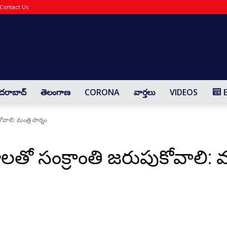
Contact Us
Yaadharthavaadhi
దరాబాద్
తెలంగాణ
CORONA
వార్తలు
VIDEOS
వాలి: మంత్రి పొన్నం
తో సంక్రాంతి జరుపుకోవాలి: మం