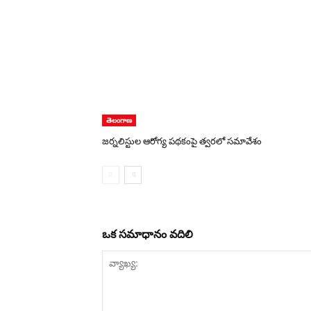
తెలంగాణ
జర్నలిస్టుల ఆరోగ్య పథకంపై త్వరలో సమావేశం
ఒక సమాధానం వదిలి