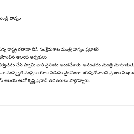
త్రి పొన్నం
న్న రాష్ట్ర రవాణా బీసీ సంక్షేమశాఖ మంత్రి పొన్నం ప్రభాకర్
నిర్వహించిన ఆలయ అర్చకులు
ర్వచనం చేసి స్వామి వారి ప్రసాదం అందచేశారు. అనంతరం మంత్రి మాట్లాడు
జలు సంస్కృతి సంప్రదాయాల నడుమ వైభవంగా జరుపుకోవాలని ప్రజలు సుఖ శాంత
వాస్ ఆలయ ఈవో కృష్ణ ప్రసాద్ తదితరులు పాల్గొన్నారు.