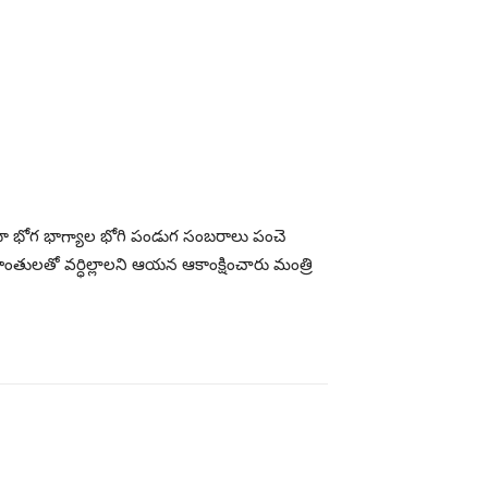
తూ భోగ భాగ్యాల భోగి పండుగ సంబరాలు పంచె
ులతో వర్ధిల్లాలని ఆయన ఆకాంక్షించారు మంత్రి