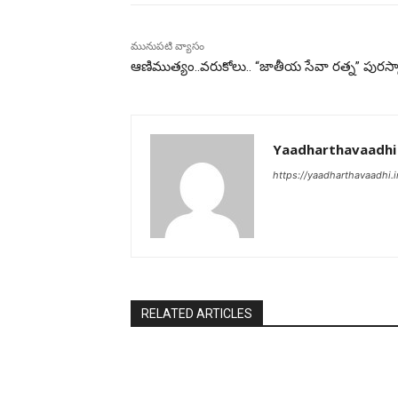
మునుపటి వ్యాసం
ఆణిముత్యం..వరుకోలు.. “జాతీయ సేవా రత్న” పురస్కా
Yaadharthavaadhi
https://yaadharthavaadhi.i
RELATED ARTICLES