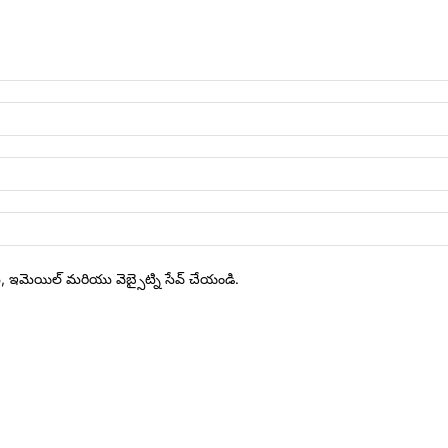
ేరు, ఇమెయిల్ మరియు వెబ్సైట్ని సేవ్ చేయండి.