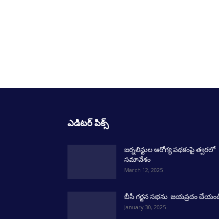
ఎడిటర్ పిక్స్
జర్నలిస్టుల ఆరోగ్య పథకంపై త్వరలో
సమావేశం
March 12, 2025
బీసీ గర్జన సభను జయప్రదం చేయండ
January 30, 2025