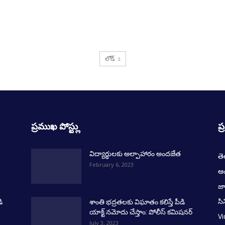
లోడ్
ప్రముఖ పోస్ట్లు
ప్
విద్యార్థులకు అల్పాహారం అందజేత
త
February 6, 2023
ఆంధ
జ
సి
ి
శాంతి భద్రతలకు విఘాతం కలిస్తే పీడి
యాక్ట్ నమోదు చేస్తాం: పోలీస్ కమిషనర్
V
July 3, 2023