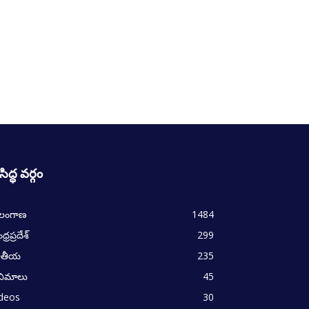
రసిద్ధ వర్గం
ెలంగాణ
1484
్రప్రదేశ్
299
ాతీయ
235
నిమాలు
45
ideos
30