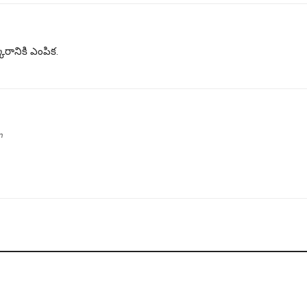
రానికి ఎంపిక.
n