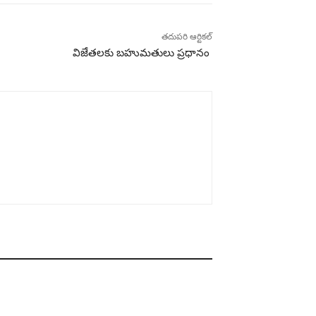
తదుపరి ఆర్టికల్
విజేతలకు బహుమతులు ప్రధానం