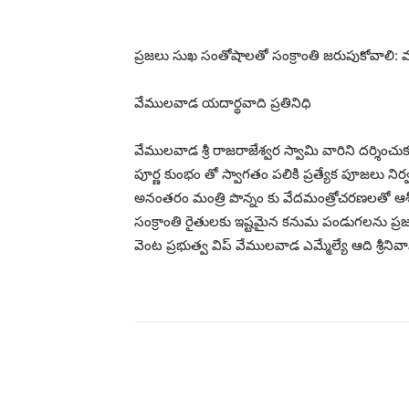
ప్రజలు సుఖ సంతోషాలతో సంక్రాంతి జరుపుకోవాలి: మం
వేములవాడ యదార్థవాది ప్రతినిధి
వేములవాడ శ్రీ రాజరాజేశ్వర స్వామి వారిని దర్శించుకు
పూర్ణ కుంభం తో స్వాగతం పలికి ప్రత్యేక పూజలు 
అనంతరం మంత్రి పొన్నం కు వేదమంత్రోచరణలతో ఆశీ
సంక్రాంతి రైతులకు ఇష్టమైన కనుమ పండుగలను ప్ర
వెంట ప్రభుత్వ విప్ వేములవాడ ఎమ్మేల్యే ఆది శ్రీని
భాగస్వామ్యం చేయండి