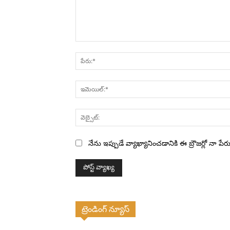
వ్యాఖ్య:
నేను ఇప్పుడే వ్యాఖ్యానించడానికి ఈ బ్రౌజర్లో నా ప
ట్రెండింగ్ న్యూస్