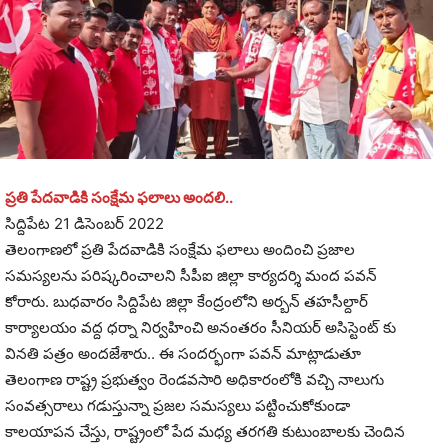
ప్రతి పేదవాడికి సంక్షేమ ఫలాలు అందలి..
సిద్దిపేట 21 డిసెంబర్ 2022
తెలంగాణలో ప్రతి పేదవాడికి సంక్షేమ ఫలాలు అందించి ప్రజాల
సమస్యలను పరిష్కరించాలని సీపీఐ జిల్లా కార్యదర్శి మంద పవన్
కోరారు. బుధవారం సిద్దిపేట జిల్లా కేంద్రంలోని అర్బన్ తహసీల్దార్
కార్యాలయం వద్ద ధర్నా నిర్వహించి అనంతరం సీనియర్ అసిస్టెంట్ కు
వినతి పత్రం అందజేశారు.. ఈ సందర్భంగా పవన్ మాట్లాడుతూ
తెలంగాణ రాష్ట్ర ప్రభుత్వం రెండవసారి అధికారంలోకి వచ్చి నాలుగు
సంవత్సరాలు గడుస్తున్నా ప్రజల సమస్యలు పట్టించుకోకుండా
కాలయాపన చేస్తు, రాష్ట్రంలో పేద మధ్య తరగతి కుటుంబాలకు చెందిన