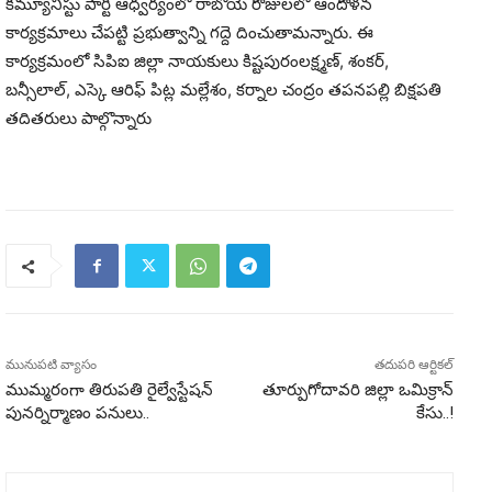
కమ్యూనిస్టు పార్టీ ఆధ్వర్యంలో రాబోయే రోజులలో ఆందోళన
కార్యక్రమాలు చేపట్టి ప్రభుత్వాన్ని గద్దె దించుతామన్నారు. ఈ
కార్యక్రమంలో సిపిఐ జిల్లా నాయకులు కిష్టపురంలక్ష్మణ్, శంకర్,
బన్సీలాల్, ఎస్కె ఆరిఫ్ పిట్ల మల్లేశం, కర్నాల చంద్రం తపనపల్లి బిక్షపతి
తదితరులు పాల్గొన్నారు
మునుపటి వ్యాసం
తదుపరి ఆర్టికల్
ముమ్మరంగా తిరుపతి రైల్వేస్టేషన్‌
తూర్పుగోదావరి జిల్లా ఒమిక్రాన్
పునర్నిర్మాణం పనులు..
కేసు..!