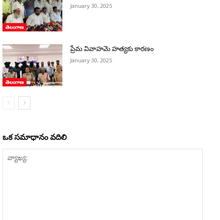
January 30, 2025
తెలంగాణ
ప్రేమ వివాహమె హత్యకు కారణం
January 30, 2025
తెలంగాణ
ఒక సమాధానం వదిలి