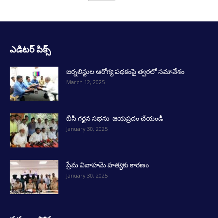
ఎడిటర్ పిక్స్
జర్నలిస్టుల ఆరోగ్య పథకంపై త్వరలో సమావేశం
March 12, 2025
బీసీ గర్జన సభను జయప్రదం చేయండి
January 30, 2025
ప్రేమ వివాహమె హత్యకు కారణం
January 30, 2025