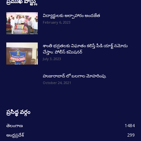
ప్రముఖ పోస్ట్లు
విద్యార్థులకు అల్పాహారం అందజేత
February 6, 2023
శాంతి భద్రతలకు విఘాతం కలిస్తే పీడి యాక్ట్ నమోదు
చేస్తాం: పోలీస్ కమిషనర్
July 3, 2023
హుజురాబాద్ లో బలగాల మోహరింపు.
October 24, 2021
ప్రసిద్ధ వర్గం
తెలంగాణ
1484
ఆంధ్రప్రదేశ్
299