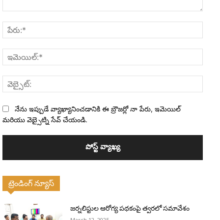
వ్యాఖ్య:
పేరు:*
ఇమెయి
వెబ్సైట
నేను ఇప్పుడే వ్యాఖ్యానించడానికి ఈ బ్రౌజర్లో నా పేరు, ఇమెయిల్
మరియు వెబ్సైట్ని సేవ్ చేయండి.
ట్రెండింగ్ న్యూస్
జర్నలిస్టుల ఆరోగ్య పథకంపై త్వరలో సమావేశం
March 12, 2025