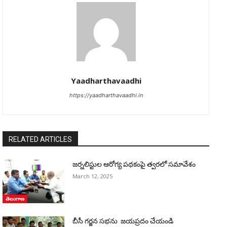
Yaadharthavaadhi
https://yaadharthavaadhi.in
RELATED ARTICLES
జర్నలిస్టుల ఆరోగ్య పథకంపై త్వరలో సమావేశం
March 12, 2025
తెలంగాణ
బీసీ గర్జన సభను జయప్రదం చేయండి