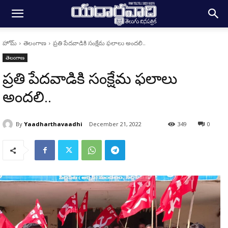
హోమ్
తెలంగాణ
ప్రతి పేదవాడికి సంక్షేమ ఫలాలు అందలి..
తెలంగాణ
ప్రతి పేదవాడికి సంక్షేమ ఫలాలు
అందలి..
By
Yaadharthavaadhi
December 21, 2022
349
0