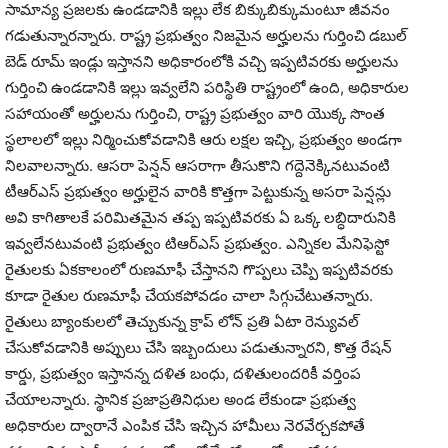
సామాన్య ప్రజలకు ఉండడానికి ఇల్లు లేక బిక్కుబిక్కుమంటూ జీవనం
గడుతున్నారన్నారు. రాష్ట్ర ప్రభుత్వం నిజమైన అర్హులను గుర్తించి డబుల్
బెడ్ రూమ్ ఇండ్లు ఇస్తానని అధికారంలోకి వచ్చి ఇప్పటివరకు అర్హులను
గుర్తించి ఉండడానికి ఇల్లు ఇవ్వలేని పరిస్థితి రాష్ట్రంలో ఉంది, అధికారుల
సహాయంతో అర్హులను గుర్తించి, రాష్ట్ర ప్రభుత్వం వారి యొక్క సొంత
స్థలాలలో ఇల్లు నిర్మించుకోవడానికి ఆరు లక్షల ఇచ్చి, ప్రభుత్వం అండగా
నిలవాలన్నారు. ఆసరా పెన్షన్ ఆసరాగా తీసుకొని గద్దెనెక్కినటువంటి
టీఆర్ఎస్ ప్రభుత్వం అర్హులైన వారికి కొత్తగా పెట్టుకున్న అసరా పెన్షన్లు
అవి కాగితాలకే పరిమితమైన తప్ప ఇప్పటివరకు ఏ ఒక్క లబ్ధిదారునికి
ఇవ్వలేనటువంటి ప్రభుత్వం టిఆర్ఎస్ ప్రభుత్వం. ఎన్నికల మేనిఫెస్టో
రైతులకు ఏకకాలంలో రుణమాఫీ చేస్తానని గొప్పలు చెప్పి ఇప్పటివరకు
కూడా రైతుల రుణమాఫీ చేయకపోవడం చాలా సిగ్గుచేటుతన్నారు.
రైతులు బ్యాంకులలో తెచ్చుకున్న క్రాప్ లోన్ ప్రతి ఏటా రెన్యువల్
చేసుకోవడానికి అప్పులు చేసి ఇబ్బందులు పడుతున్నారని, కొత్త రేషన్
కార్డు, ప్రభుత్వం ఇస్తానన్న దళిత బంధు, దళితులందరికీ వర్తింప
చేయాలన్నారు. స్థానిక ప్రజాప్రతినిధుల అండ లేకుండా ప్రభుత్వ
అధికారుల ద్వారానే ఎంపిక చేసి ఇచ్చిన హామీలు నెరవేర్చకపోతే