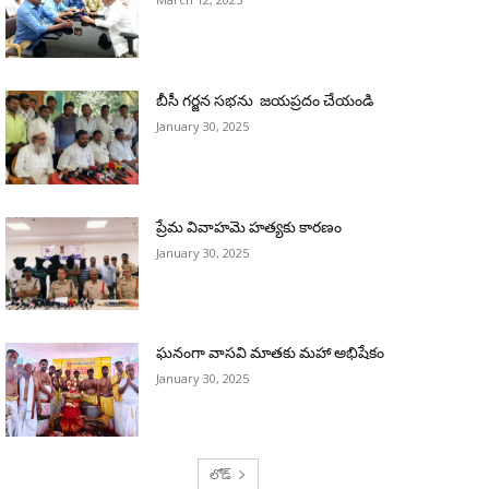
బీసీ గర్జన సభను జయప్రదం చేయండి
January 30, 2025
ప్రేమ వివాహమె హత్యకు కారణం
January 30, 2025
ఘనంగా వాసవి మాతకు మహా అభిషేకం
January 30, 2025
లోడ్