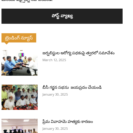
ట్రెండింగ్ న్యూస్
జర్నలిస్టుల ఆరోగ్య పథకంపై త్వరలో సమావేశం
March 12, 2025
బీసీ గర్జన సభను జయప్రదం చేయండి
January 30, 2025
ప్రేమ వివాహమె హత్యకు కారణం
January 30, 2025