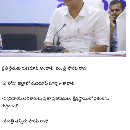
ప్రతి రైతుకు రుణమాఫీ అందాలి: మంత్రి హరీష్ రావు
-21లోపు జిల్లాలో రుణమాఫీ పూర్తిగా కావాలి.
-వ్యవసాయ అధికారులు ప్రజా ప్రతినిధులు క్షేత్రస్థాయిలో రైతులను
గుర్తించాలి.
-మంత్రి తన్నీరు హరీష్ రావు.