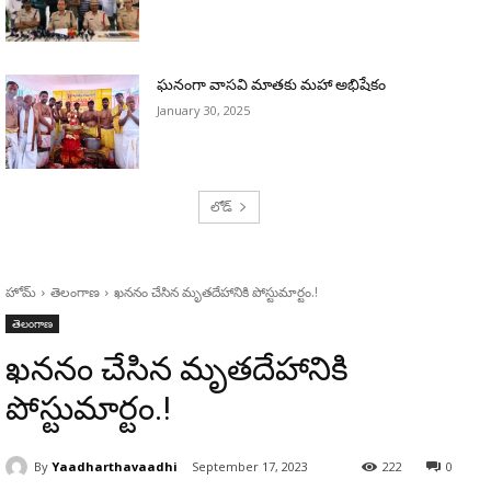
ఘనంగా వాసవి మాతకు మహా అభిషేకం
January 30, 2025
లోడ్