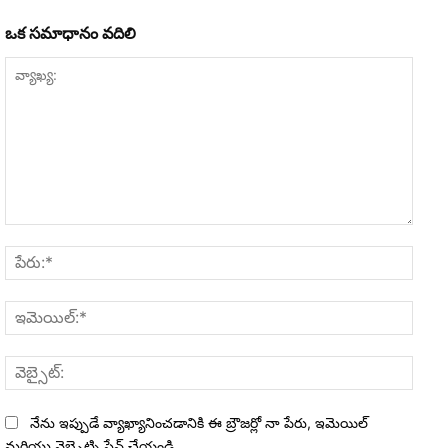
ఒక సమాధానం వదిలి
వ్యాఖ్య:
పేరు:*
ఇమెయి
వెబ్సైట
నేను ఇప్పుడే వ్యాఖ్యానించడానికి ఈ బ్రౌజర్లో నా పేరు, ఇమెయిల్
మరియు వెబ్సైట్ని సేవ్ చేయండి.