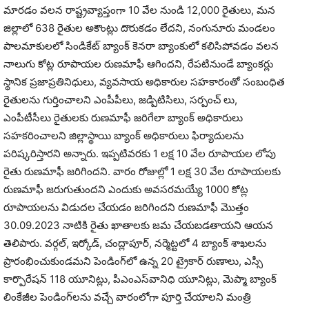
మారడం వలన రాష్ట్రవ్యాప్తంగా 10 వేల నుండి 12,000 రైతులు, మన
జిల్లాలో 638 రైతుల అకౌంట్లు దొరుకడం లేదని, నంగునూరు మండలం
పాలమాకులలో సిండికేట్ బ్యాంక్ కెనరా బ్యాంకులో కలిసిపోవడం వలన
నాలుగు కోట్ల రూపాయల రుణమాఫీ ఆగిందని, రేపటినుండే బ్యాంకర్లు
స్థానిక ప్రజాప్రతినిధులు, వ్యవసాయ అధికారుల సహకారంతో సంబంధిత
రైతులను గుర్తించాలని ఎంపీపీలు, జడ్పిటిసిలు, సర్పంచ్ లు,
ఎంపీటీసీలు రైతులకు రుణమాఫీ జరిగేలా బ్యాంక్ అధికారులు
సహకరించాలని జిల్లాస్థాయి బ్యాంక్ అధికారులు ఫిర్యాదులను
పరిష్కరిస్తారని అన్నారు. ఇప్పటివరకు 1 లక్ష 10 వేల రూపాయల లోపు
రైతు రుణమాఫీ జరిగిందని. వారం రోజుల్లో 1 లక్ష 30 వేల రూపాయలకు
రుణమాఫీ జరుగుతుందని ఎందుకు అవసరమయ్యే 1000 కోట్ల
రూపాయలను విడుదల చేయడం జరిగిందని రుణమాఫీ మొత్తం
30.09.2023 నాటికి రైతు ఖాతాలకు జమ చేయబడతాయని ఆయన
తెలిపారు. వర్గల్, ఇర్కోడ్, చంద్లాపూర్, నర్మెట్టలో 4 బ్యాంక్ శాఖలను
ప్రారంభించుకుండమని పెండింగ్‌లో ఉన్న 20 ట్రైకార్ రుణాలు, ఎస్సీ
కార్పొరేషన్ 118 యూనిట్లు, పీఎంఎస్‌వానిధి యూనిట్లు, మెప్మా బ్యాంక్
లింకేజీల పెండింగ్‌లను వచ్చే వారంలోగా పూర్తి చేయాలని మంత్రి