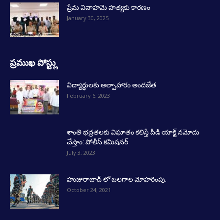
ప్రేమ వివాహమె హత్యకు కారణం
January 30, 2025
ప్రముఖ పోస్ట్లు
విద్యార్థులకు అల్పాహారం అందజేత
February 6, 2023
శాంతి భద్రతలకు విఘాతం కలిస్తే పీడి యాక్ట్ నమోదు
చేస్తాం: పోలీస్ కమిషనర్
July 3, 2023
హుజురాబాద్ లో బలగాల మోహరింపు.
October 24, 2021