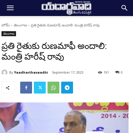
హోమ్
తెలంగాణ
ప్రతి రైతుకు రుణమాఫీ అందాలి: మంత్రి హరీష్ రావు
తెలంగాణ
ప్రతి రైతుకు రుణమాఫీ అందాలి:
మంత్రి హరీష్ రావు
By
Yaadharthavaadhi
September 17, 2023
191
0