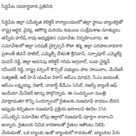
సిద్దిపేట యదార్థవాది ప్రతినిది
సిద్దిపేట జిల్లా సమీకృత కలెక్టర్ కార్యాలయంలో జిల్లా స్థాయి బ్యాంకర్లతో
రాష్ట్ర ఆర్థిక, వైద్య, ఆరోగ్య మరియు కుటుంబ సంక్షేమశాఖ మాత్యులు
తన్నీరు హరీష్ రావు అధ్యక్షతన సమావేశం నిర్వహించారు. ఈ
సమావేశంలో జిల్లా పరిషత్ చైర్పర్సన్ రోజా శర్మ, జిల్లా పరిపాలనాధికారి
ప్రశాంత్ జీవన్ పాటిల్, ఎమ్మెల్సీ దేశపతి శ్రీనివాస్, నర్సాపూర్ ఎమ్మెల్యే
మదన్ రెడ్డి, జిల్లా అదనపు కలెక్టర్ గరిమ అగ్రవాల్, సుడా చైర్మన్
రవీందర్ రెడ్డి, రాష్ట్ర నర్సింగ్ కౌన్సిల్ సభ్యులు పాల సాయిరాం, మేనేజర్
సత్యజిత్, అర్ హెచ్ యుపీఐ వికాస్ ఆర్‌ఎం మాధవి, సీఎం జయంత్,
ఆర్‌ఎం లక్ష్మయ్య, రజాక్, నాబార్డ్ డీడీఎం సెసిల్, రిజర్వ్ బ్యాంక్ ఆఫ్
ఇండియా మేనేజర్ తాన్య పాల్గొన్నారు. ఈ సందర్భంగా మంత్రి
మాట్లాడుతూ కొన్ని సందర్భాలలో రైతులకు రుణమాఫీ కావటం లేదని
ఇప్పుడు కచ్చితంగా రుణమాఫీ ప్రక్రియ జరగాలని ఈనెల 21న
ఎస్ఎల్బిసి సమావేశం లోపు జిల్లాలో రుణమాఫీ పూర్తిగా కావాలని
అన్నారు. రైతులకు వివిధ కారణాలతో రైతుల అకౌంటు నిలిపి
వేయడంతో, ఒక బ్యాంకు ఇంకో బ్యాంకులో కావడంతో, బ్యాంకుల పేరు