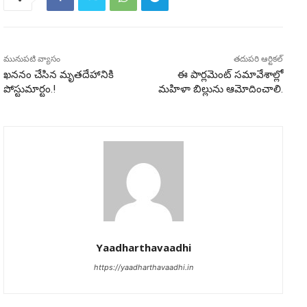
మునుపటి వ్యాసం
తదుపరి ఆర్టికల్
ఖననం చేసిన మృతదేహానికి
ఈ పార్ల‌మెంట్ స‌మావేశాల్లో
పోస్టుమార్టం.!
మ‌హిళా బిల్లును ఆమోదించాలి.
Yaadharthavaadhi
https://yaadharthavaadhi.in