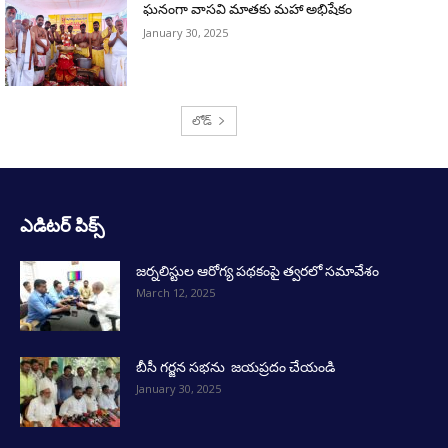
ఎడిటర్ పిక్స్
జర్నలిస్టుల ఆరోగ్య పథకంపై త్వరలో సమావేశం
March 12, 2025
బీసీ గర్జన సభను జయప్రదం చేయండి
January 30, 2025