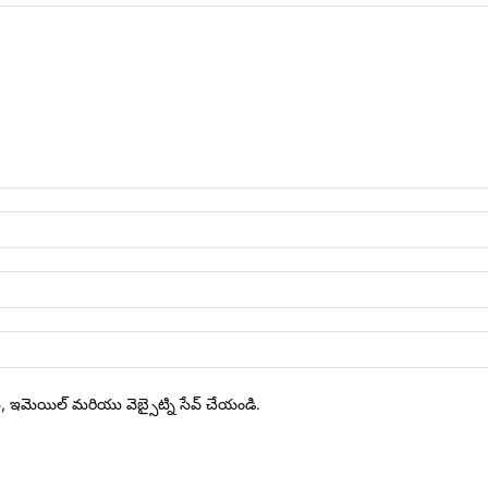
ేరు, ఇమెయిల్ మరియు వెబ్సైట్ని సేవ్ చేయండి.