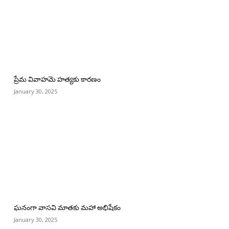
ప్రేమ వివాహమె హత్యకు కారణం
January 30, 2025
ఘనంగా వాసవి మాతకు మహా అభిషేకం
January 30, 2025