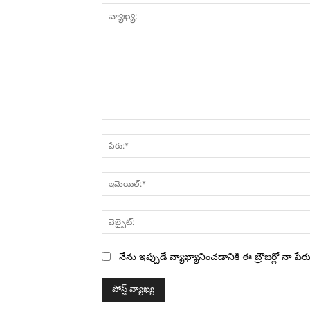
వ్యాఖ్య:
నేను ఇప్పుడే వ్యాఖ్యానించడానికి ఈ బ్రౌజర్లో నా ప