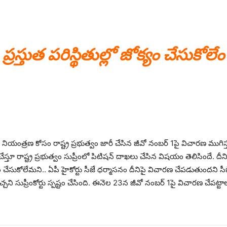
ప్రస్తుత పరిస్థితుల్లో జోక్యం చేసుకోలేం
రణ కోసం రాష్ట్ర ప్రభుత్వం జారీ చేసిన జీవో నంబర్‌ 1పై విచారణ ముగిస్తున్నట్
స్తూ రాష్ట్ర ప్రభుత్వం సుప్రీంలో పిటిషన్‌ దాఖలు చేసిన విషయం తెలిసిందే. దీ
ై జోక్యం చేసుకోలేమని.. ఏపీ హైకోర్టు సీజే ధర్మాసనం దీనిపై విచారణ చేపడుతుందన
చ్చని సుప్రీంకోర్టు స్పష్టం చేసింది. ఈనెల 23న జీవో నంబర్‌ 1పై విచారణ చేపట్ట