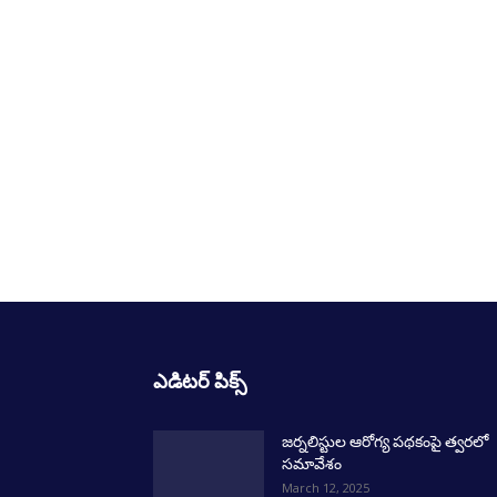
ఎడిటర్ పిక్స్
జర్నలిస్టుల ఆరోగ్య పథకంపై త్వరలో
సమావేశం
March 12, 2025