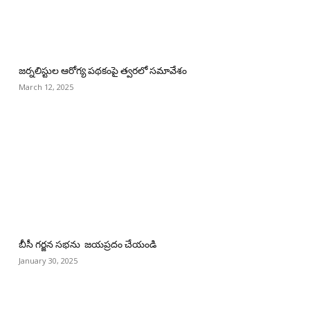
జర్నలిస్టుల ఆరోగ్య పథకంపై త్వరలో సమావేశం
March 12, 2025
బీసీ గర్జన సభను జయప్రదం చేయండి
January 30, 2025