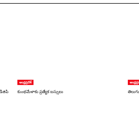
ఆంధ్రప్రదేశ్
ఆంధ్రప్ర
డిజిపి
కుంభమేళాకు ప్ర‌త్యేక బ‌స్సులు
​తెలుగ