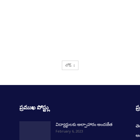
లోడ్
ప్రముఖ పోస్ట్లు
ప్
విద్యార్థులకు అల్పాహారం అందజేత
త
February 6, 2023
ఆంధ