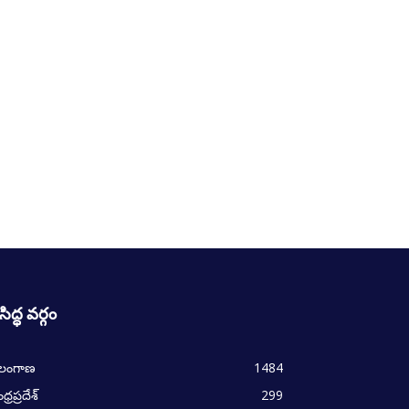
రసిద్ధ వర్గం
ెలంగాణ
1484
్రప్రదేశ్
299