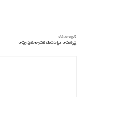
తదుపరి ఆర్టికల్
రాష్ట్ర ప్రభుత్వానికి చెంపపెట్టు: రామకృష్ణ