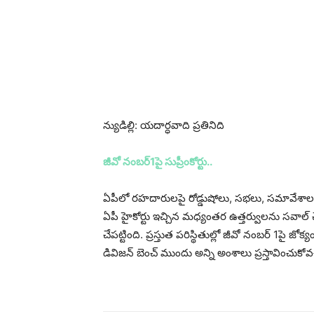
న్యుడిల్లి: యదార్ధవాది ప్రతినిది
జీవో నంబర్‌1పై సుప్రీంకోర్టు..
ఏపీలో రహదారులపై రోడ్డుషోలు, సభలు, సమావేశాల నియంత్
ఏపీ హైకోర్టు ఇచ్చిన మధ్యంతర ఉత్తర్వులను సవాల్‌ చే
చేపట్టింది. ప్రస్తుత పరిస్థితుల్లో జీవో నంబర్‌ 1ప
డివిజన్‌ బెంచ్‌ ముందు అన్ని అంశాలు ప్రస్తావించుకోవ