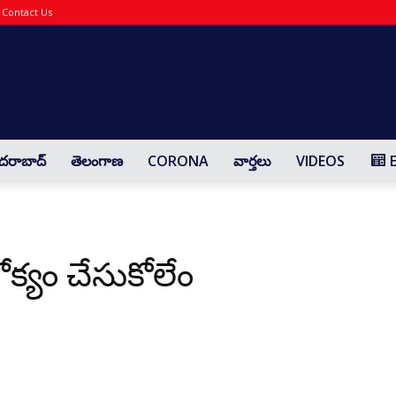
Contact Us
Yaadharthavaadhi
దరాబాద్
తెలంగాణ
CORONA
వార్తలు
VIDEOS
 జోక్యం చేసుకోలేం