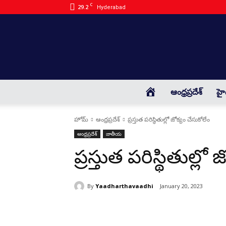
C
29.2
Hyderabad
HOME
ఆంధ్రప్రదేశ్
హై
హోమ్
ఆంధ్రప్రదేశ్
ప్రస్తుత పరిస్థితుల్లో జోక్యం చేసుకోలేం
ఆంధ్రప్రదేశ్
జాతీయ
ప్రస్తుత పరిస్థితుల్లో
By
Yaadharthavaadhi
January 20, 2023
భాగస్వామ్యం చేయండి