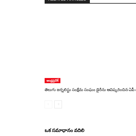
ఆంధ్రప్రదేశ్
తెలుగు జర్నలిస్టు సంక్షేమ సంఘం డైరీను ఆవిష్కరించిన-ఏపీ 
ఒక సమాధానం వదిలి