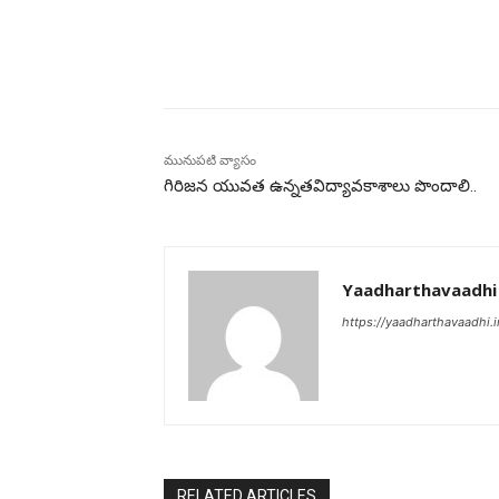
భాగస్వామ్యం చేయండి
మునుపటి వ్యాసం
గిరిజన యువత ఉన్నతవిద్యావకాశాలు పొందాలి..
Yaadharthavaadhi
https://yaadharthavaadhi.i
RELATED ARTICLES