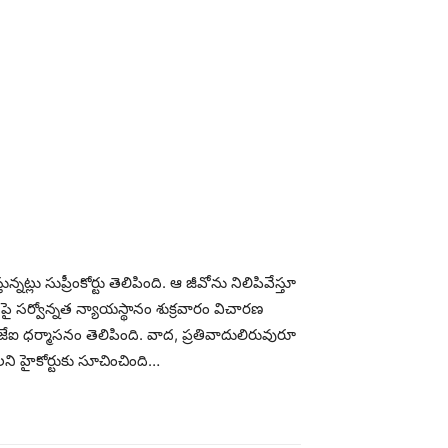
లు సుప్రీంకోర్టు తెలిపింది. ఆ జీవోను నిలిపివేస్తూ
నిపై సర్వోన్నత న్యాయస్థానం శుక్రవారం విచారణ
ి సీజేఐ ధర్మాసనం తెలిపింది. వాద, ప్రతివాదులిరువురూ
ాలని హైకోర్టుకు సూచించింది…