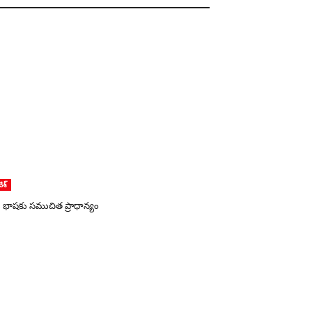
దేశ్
ు భాషకు సముచిత ప్రాధాన్యం