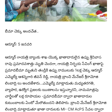
బీమా చెక్కు అందచేత..
ఆర్మూర్: 5 జనవరి
ఆర్మూర్ గాయత్రి బ్యాంకు శాఖ యొక్క ఖాతాదారులైన ఉప్పు శ్రీనివాస
రావు ప్రమాదవశాత్తు మృతి చెందగా, గాయత్రి నిర్భయ సేవింగ్ ఖాతాపై
ప్రమాదబీమా మృతుని తండ్రికి ఉప్పు రాములుకు 1లక్ష చెక్కు ఆర్మూర్
ఎమ్మెల్యే ఆశన్నగారి జీవన్ రెడ్డి, గాయత్రి బ్రాంచి మేనేజర్ శ్రీరామోజి
లింబాద్రి లు అందజేశారు…ఎమ్మెల్యే మాట్లాడుతు మధ్యతరగతి,
వ్యాపార, ఉద్యోగ ప్రజలకు ఋణాలను ఇస్తున్నారని, నామమాత్రపు
చార్జీలతో లక్ష రూపాయల -ప్రమాదబీమా ద్వారా ఖాతాదారుల
కుటుంబాలకు ఏంటో మేలౌతుందని తెలిపారు. బ్రాంచి మేనేజర్ శ్రీరామోజి
లింబాద్రి మాట్లాడుతూ ఖాతా దారులకు MI- CM AcPS సేవల ద్వారా