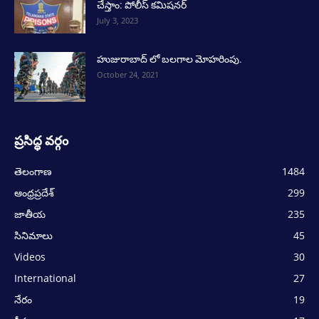
చేస్తాం: పోలీస్ కమిషనర్
July 3, 2023
హుజురాబాద్ లో బలగాల మోహరింపు.
October 24, 2021
ప్రసిద్ధ వర్గం
తెలంగాణ
1484
ఆంధ్రప్రదేశ్
299
జాతీయ
235
సినిమాలు
45
Videos
30
International
27
నేరం
19