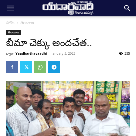
హోమ్
తెలంగాణ
తెలంగాణ
బీమా చెక్కు అందచేత..
ద్వారా
Yaadharthavaadhi
-
January 5, 2023
355