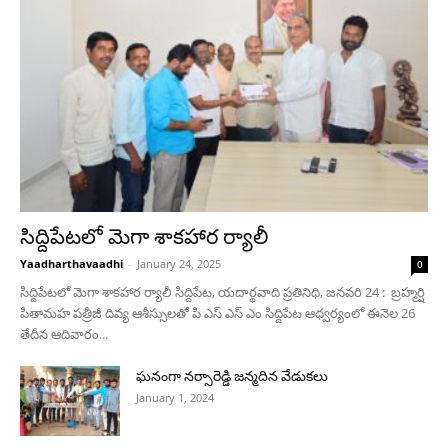
సిద్దిపేటలో మెగా శాకహార ర్యాలీ
Yaadharthavaadhi
-
January 24, 2025
0
సిద్దిపేటలో మెగా శాకహార ర్యాలీ సిద్దిపేట, యదార్థవాది ప్రతినిధి, జనవరి 24 : బ్రహ్మర్షి
పితామహ పత్రీజీ దివ్య ఆశీస్సులతో పి ఎస్ ఎస్ ఎం సిద్దిపేట ఆధ్వర్యంలో ఈనెల 26
తేదీన ఆదివారం...
ఘనంగా నర్సారెడ్డి జన్మదిన వేడుకలు
January 1, 2024