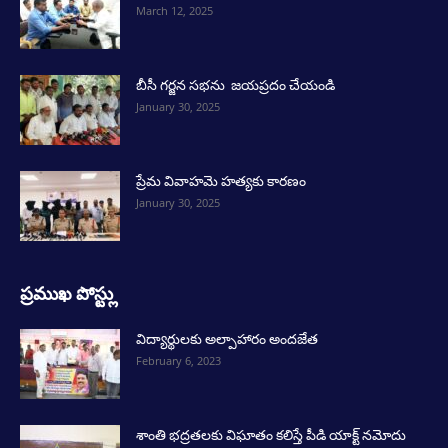
March 12, 2025
బీసీ గర్జన సభను జయప్రదం చేయండి
January 30, 2025
ప్రేమ వివాహమె హత్యకు కారణం
January 30, 2025
ప్రముఖ పోస్ట్లు
విద్యార్థులకు అల్పాహారం అందజేత
February 6, 2023
శాంతి భద్రతలకు విఘాతం కలిస్తే పీడి యాక్ట్ నమోదు