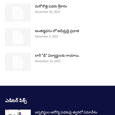
మరో కొత్త పథకం శ్రీకారం
December 30, 2023
అంతర్మథనం లో అభివ్రుద్ది ప్రధాత
December 5, 2023
లారీ “డీ” విద్యార్థులకు గాయాలు.
November 22, 2023
ఎడిటర్ పిక్స్
జర్నలిస్టుల ఆరోగ్య పథకంపై త్వరలో సమావేశం