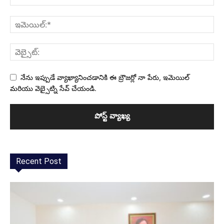
నేను ఇప్పుడే వ్యాఖ్యానించడానికి ఈ బ్రౌజర్లో నా పేరు, ఇమెయిల్
మరియు వెబ్సైట్ని సేవ్ చేయండి.
Recent Post