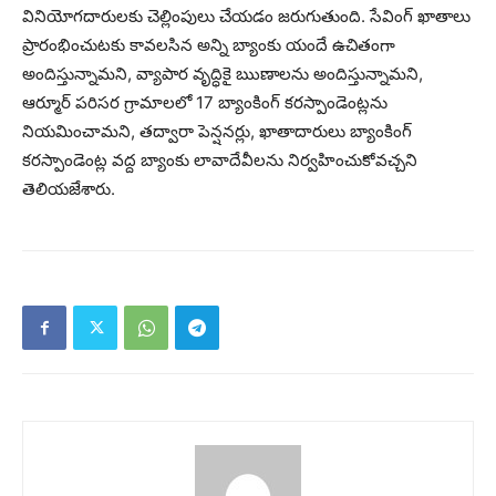
వినియోగదారులకు చెల్లింపులు చేయడం జరుగుతుంది. సేవింగ్ ఖాతాలు
ప్రారంభించుటకు కావలసిన అన్ని బ్యాంకు యందే ఉచితంగా
అందిస్తున్నామని, వ్యాపార వృద్ధికై ఋణాలను అందిస్తున్నామని,
ఆర్మూర్ పరిసర గ్రామాలలో 17 బ్యాంకింగ్ కరస్పాండెంట్లను
నియమించామని, తద్వారా పెన్షనర్లు, ఖాతాదారులు బ్యాంకింగ్
కరస్పాండెంట్ల వద్ద బ్యాంకు లావాదేవీలను నిర్వహించుకోవచ్చని
తెలియజేశారు.