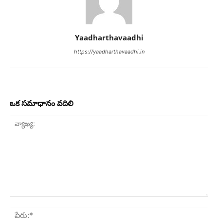
Yaadharthavaadhi
https://yaadharthavaadhi.in
ఒక సమాధానం వదిలి