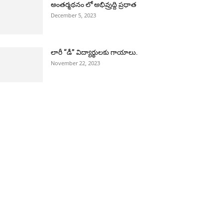
అంతర్మథనం లో అభివ్రుద్ది ప్రధాత
December 5, 2023
లారీ “డీ” విద్యార్థులకు గాయాలు.
November 22, 2023