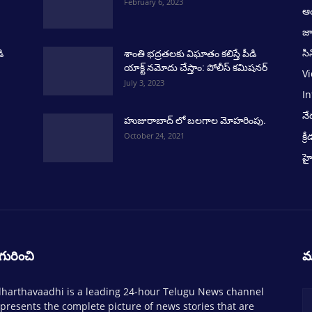
February 6, 2023
ఆంధ
జ
సి
ి
శాంతి భద్రతలకు విఘాతం కలిస్తే పీడి
యాక్ట్ నమోదు చేస్తాం: పోలీస్ కమిషనర్
V
July 3, 2023
In
నే
హుజురాబాద్ లో బలగాల మోహరింపు.
క్ర
October 24, 2021
హై
గురించి
మ
harthavaadhi is a leading 24-hour Telugu News channel
 presents the complete picture of news stories that are