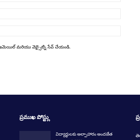
ు, ఇమెయిల్ మరియు వెబ్సైట్ని సేవ్ చేయండి.
ప్రముఖ పోస్ట్లు
ప్
విద్యార్థులకు అల్పాహారం అందజేత
త