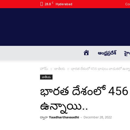
C
28.8
Co
Hyderabad
HOME
ఆంధ్రప్రదేశ్
హై
హోమ్
జాతీయ
భారత దేశంలో 456 భాషలు వాడుకలో ఉన్నా
జాతీయ
భారత దేశంలో 456
ఉన్నాయి..
ద్వారా
Yaadharthavaadhi
-
December 28, 2022