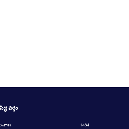
రసిద్ధ వర్గం
ెలంగాణ
1484