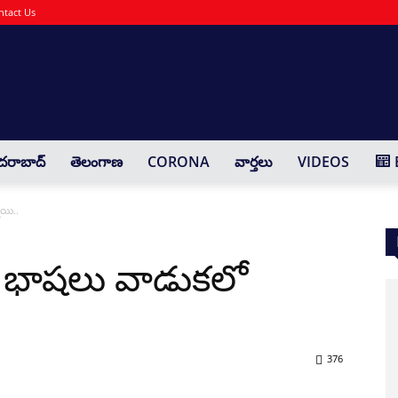
ntact Us
Yaadharthavaadhi
దరాబాద్
తెలంగాణ
CORONA
వార్తలు
VIDEOS
యి..
 భాషలు వాడుకలో
376