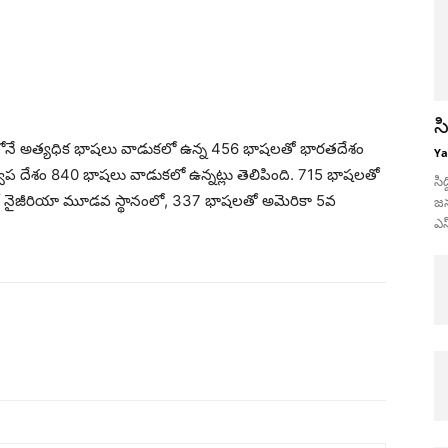
స
పంచంలోనే అత్యధిక భాషలు వాడుకలో ఉన్న 456 భాషలతో భారతదేశం
Ya
్వీప దేశం 840 భాషలు వాడుకలో ఉన్నట్లు తెలిపింది. 715 భాషలతో
సి
ో నైజీరియా మూడవ స్థానంలో, 337 భాషలతో అమెరికా 5వ
జన
ఎస