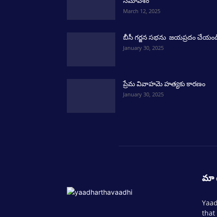
సమావేశం
March 12, 2025
బీసీ గర్జన సభను జయప్రదం చేయండ
January 30, 2025
ప్రేమ వివాహమె హత్యకు కారణం
January 30, 2025
మా 
Yaad
that