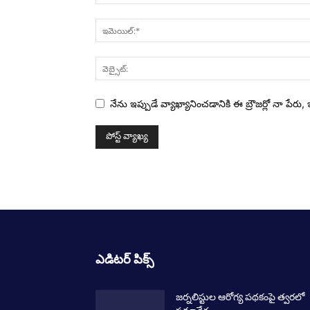
నేను ఇప్పుడే వ్యాఖ్యానించడానికి ఈ బ్రౌజర్లో నా పేర
ఎడిటర్ పిక్స్
జర్నలిస్టుల ఆరోగ్య పథకంపై త్వరలో