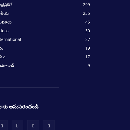
్రప్రదేశ్
299
ాతీయ
235
నిమాలు
45
ideos
30
ternational
27
రం
19
ీడలు
17
దరాబాద్
9
ాకు అనుసరించండి