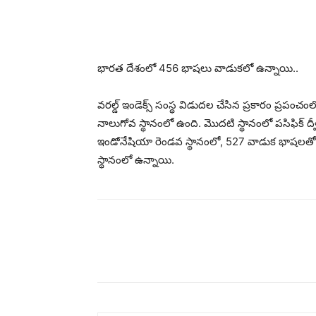
భారత దేశంలో 456 భాషలు వాడుకలో ఉన్నాయి..
వరల్డ్ ఇండెక్స్ సంస్థ విడుదల చేసిన ప్రకారం ప్ర
నాలుగోవ స్థానంలో ఉంది. మొదటి స్థానంలో పసిఫిక్ ద
ఇండోనేషియా రెండవ స్థానంలో, 527 వాడుక భాషలత
స్థానంలో ఉన్నాయి.