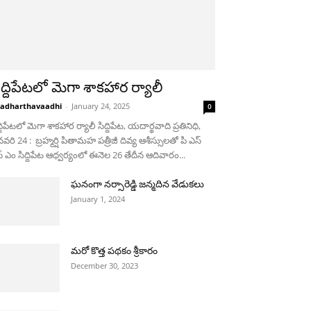
ిద్దిపేటలో మెగా శాకహార ర్యాలీ
adharthavaadhi
-
January 24, 2025
0
ద్దిపేటలో మెగా శాకహార ర్యాలీ సిద్దిపేట, యదార్థవాది ప్రతినిధి,
వరి 24 : బ్రహ్మర్షి పితామహ పత్రీజీ దివ్య ఆశీస్సులతో పి ఎస్
్ ఎం సిద్దిపేట ఆధ్వర్యంలో ఈనెల 26 తేదీన ఆదివారం...
ఘనంగా నర్సారెడ్డి జన్మదిన వేడుకలు
January 1, 2024
మరో కొత్త పథకం శ్రీకారం
December 30, 2023