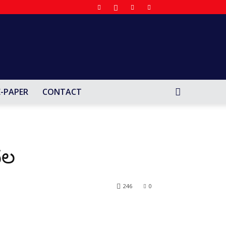
E-PAPER
CONTACT
దల
246
0