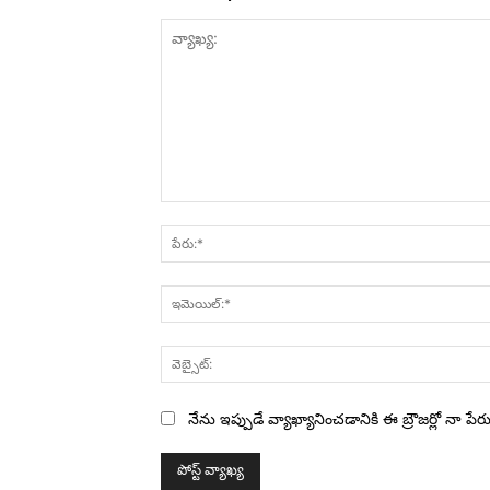
వ్యాఖ్య:
నేను ఇప్పుడే వ్యాఖ్యానించడానికి ఈ బ్రౌజర్లో నా ప