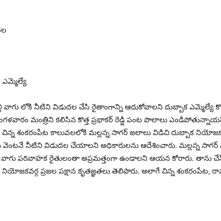
ుదల
ఎమ్మెల్యే
వాగు లోకి నీటిని విడుదల చేసి రైతాంగాన్ని ఆదుకోవాలని దుబ్బాక ఎమ్మెల్యే కొత్త 
ు. మంగళవారం మంత్రిని కలిసిన కొత్త ప్రభాకర్ రెడ్డి పంట పొలాలు ఎండిపోతున్నాయన
చిన్న శంకరంపేట కాలువలలోకి మల్లన్న సాగర్ జలాలు విడిచి దుబ్బాక నియోజ
ర్యులు వెంటనే నీటిని విడుదల చేయాలని అధికారులను ఆదేశించారు. మల్లన్న సాగర్ 
న వాగు పరివాహక రైతులంతా అప్రమత్తంగా ఉండాలని ఆయన కోరారు. తాను చేసిన విజ
డి దుబ్బాక నియోజకవర్గ ప్రజల పక్షాన కృతజ్ఞతలు తెలిపారు. అలాగే చిన్న శంకర