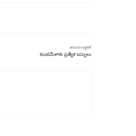
తదుపరి ఆర్టికల్
కుంభమేళాకు ప్ర‌త్యేక బ‌స్సులు