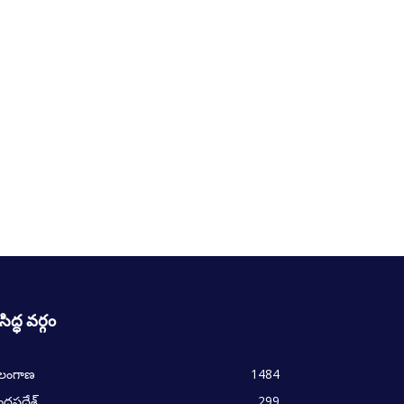
రసిద్ధ వర్గం
ెలంగాణ
1484
్రప్రదేశ్
299