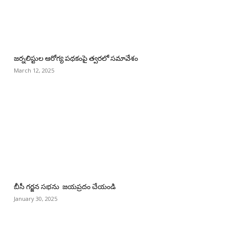
జర్నలిస్టుల ఆరోగ్య పథకంపై త్వరలో సమావేశం
March 12, 2025
బీసీ గర్జన సభను జయప్రదం చేయండి
January 30, 2025