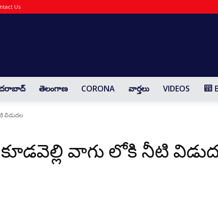
ntact Us
Yaadharthavaadhi
దరాబాద్
తెలంగాణ
CORONA
వార్తలు
VIDEOS
ీటి విడుదల
 కూడవెల్లి వాగు లోకి నీటి విడు