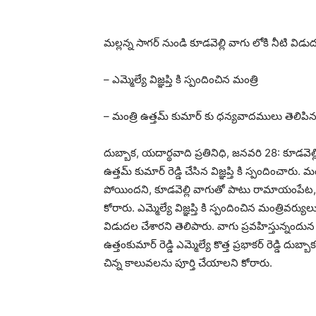
మల్లన్న సాగర్ నుండి కూడవెల్లి వాగు లోకి నీటి విడ
– ఎమ్మెల్యే విజ్ఞప్తి కి స్పందించిన మంత్రి
– మంత్రి ఉత్తమ్ కుమార్ కు ధన్యవాదములు తెలిపిన 
దుబ్బాక, యదార్థవాది ప్రతినిధి, జనవరి 28: కూడవెల్లి 
ఉత్తమ్ కుమార్ రెడ్డి చేసిన విజ్ఞప్తి కి స్పందించార
పోయిందని, కూడవెల్లి వాగుతో పాటు రామాయంపేట, 
కోరారు. ఎమ్మెల్యే విజ్ఞప్తి కి స్పందించిన మంత్రివ
విడుదల చేశారని తెలిపారు. వాగు ప్రవహిస్తున్నందు
ఉత్తంకుమార్ రెడ్డి ఎమ్మెల్యే కొత్త ప్రభాకర్ రెడ్
చిన్న కాలువలను పూర్తి చేయాలని కోరారు.