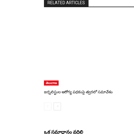
RELATED ARTICLES
తెలంగాణ
జర్నలిస్టుల ఆరోగ్య పథకంపై త్వరలో సమావేశం
ఒక సమాధానం వదిలి