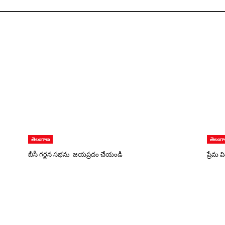
తెలంగాణ
తెలంగ
బీసీ గర్జన సభను జయప్రదం చేయండి
ప్రేమ