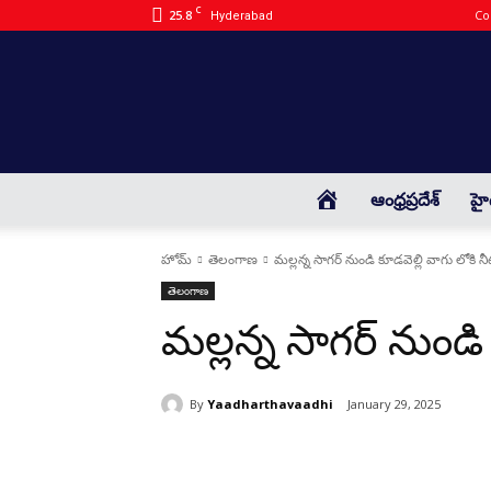
C
25.8
Co
Hyderabad
HOME
ఆంధ్రప్రదేశ్
హై
హోమ్
తెలంగాణ
మల్లన్న సాగర్ నుండి కూడవెల్లి వాగు లోకి న
తెలంగాణ
మల్లన్న సాగర్ నుండి
By
Yaadharthavaadhi
January 29, 2025
భాగస్వామ్యం చేయండి