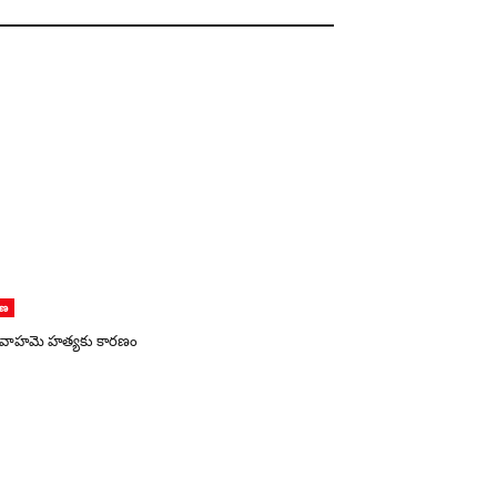
ాణ
 వివాహమె హత్యకు కారణం