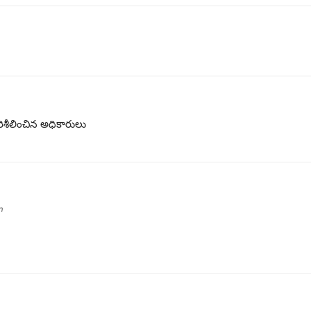
శీలించిన అధికారులు
n