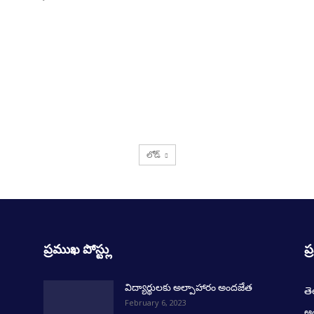
లోడ్
ప్రముఖ పోస్ట్లు
ప్
విద్యార్థులకు అల్పాహారం అందజేత
త
February 6, 2023
ఆంధ