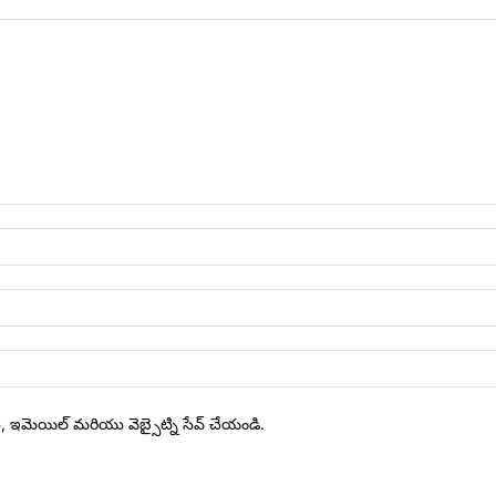
ేరు, ఇమెయిల్ మరియు వెబ్సైట్ని సేవ్ చేయండి.