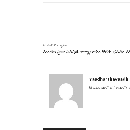
భాగస్వామ్యం చేయండి
మునుపటి వ్యాసం
మండల ప్రజా పరిషత్ కార్యాలయం కొరకు భవనం పరి
Yaadharthavaadhi
https://yaadharthavaadhi.i