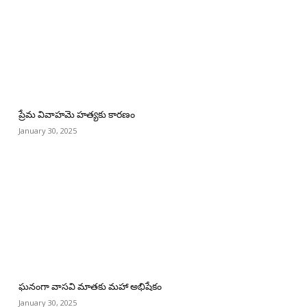
ప్రేమ వివాహమె హత్యకు కారణం
January 30, 2025
ఘనంగా వాసవి మాతకు మహా అభిషేకం
January 30, 2025