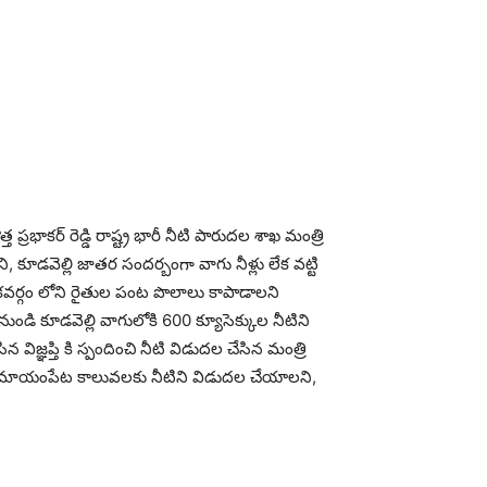
ప్రభాకర్ రెడ్డి రాష్ట్ర భారీ నీటి పారుదల శాఖ మంత్రి
ి, కూడవెల్లి జాతర సందర్బంగా వాగు నీళ్లు లేక వట్టి
కవర్గం లోని రైతుల పంట పొలాలు కాపాడాలని
నుండి కూడవెల్లి వాగులోకి 600 క్యూసెక్కుల నీటిని
్ఞప్తి కి స్పందించి నీటి విడుదల చేసిన మంత్రి
ంపేట, రామాయంపేట కాలువలకు నీటిని విడుదల చేయాలని,