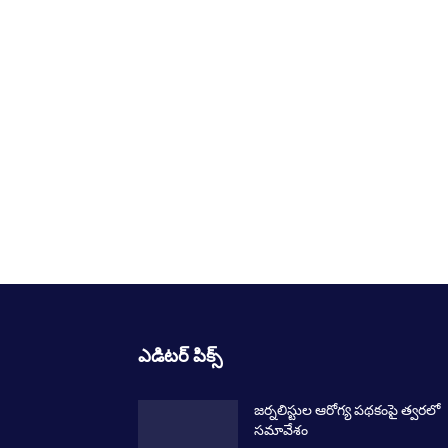
ఎడిటర్ పిక్స్
జర్నలిస్టుల ఆరోగ్య పథకంపై త్వరలో
సమావేశం