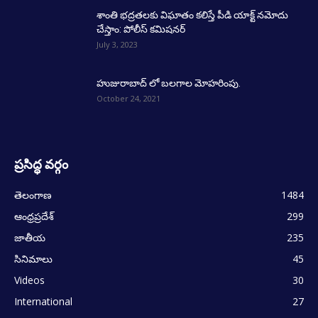
శాంతి భద్రతలకు విఘాతం కలిస్తే పీడి యాక్ట్ నమోదు
చేస్తాం: పోలీస్ కమిషనర్
July 3, 2023
హుజురాబాద్ లో బలగాల మోహరింపు.
October 24, 2021
ప్రసిద్ధ వర్గం
తెలంగాణ
1484
ఆంధ్రప్రదేశ్
299
జాతీయ
235
సినిమాలు
45
Videos
30
International
27