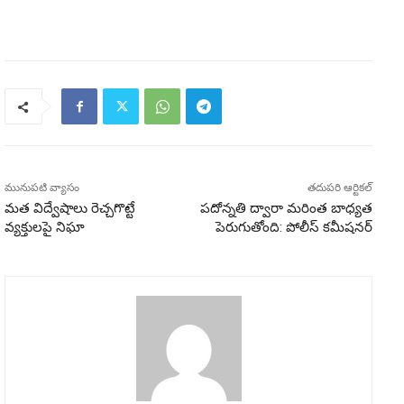
మునుపటి వ్యాసం
తదుపరి ఆర్టికల్
మత విద్వేషాలు రెచ్చగొట్టే
పదోన్నతి ద్వారా మరింత బాధ్యత
వ్యక్తులపై నిఘా
పెరుగుతోంది: పోలీస్ కమీషనర్