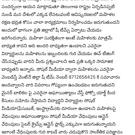
సందర్భంగా ఆయన మాట్లాడుతూ తెలంగాణ రాష్ట్రం ఏర్పడినప్పటి
నుండి మన దేశంలో ఎక్కడ లేనటువంటి ఆవిష్కరణలలో మహిళల
రక్షణ భద్రత కోసం చాలా కార్యక్రమాలు నిర్వహించడం జరుగుతుందని
అందులో భాగంగా ప్రతి జిల్లాలో షీ టీమ్స్ ఏర్పాటు చేయడం
జరిగిందన్నారు. మహిళా సురక్షితంగా అంటే మహిళలకు మాత్రమే
బాధ్యత కాదని అది అందరి బాధ్యతగా ఉండాలని ఎవరైనా
విద్యార్థులను మహిళలను ఇబ్బందిలకు గురి చేయడం ఈవ్ టీజింగ్
చేసినప్పుడు వారిని మీరు ప్రశ్నించాలని అది ప్రతి ఒక్కరి సామాజిక
బాధ్యతని అన్నారు. సోషల్ మీడియా ద్వారా మహిళలను ఎవరైనా
వెంబడిస్తే వెంటేనే జిల్లా షీ టీమ్ నెంబర్ 8712656425 కి సమాచారం
అందివ్వాలని వారి వివరాలు గోప్యంగా ఉంచబడటం జరుగుతుదని
మైనర్ బాలికల పై ఎవరైనా అఘాయిత్యాలు చేస్తే ఫోక్సో యాక్ట్ కింద
కేసులు నమోదు చేస్తామని విద్యార్ధిని విద్యార్ధుల సోషల్
మీడియా(ఫేసుబుక్, ఇంస్టాగ్రామ్)కు దూరంగా ఉండాలని మహిళలపై
వేధింపులు అఘాయిత్యాలు సోషల్ మీడియా వేధింపులు ఆన్లైన్
వేధింపులు సైబర్ క్రైమ్స్ ఆన్లైన్ ఫ్రాడ్స్ ఎక్కువగా జరుగుతున్నాయని
ఇలాంటి వేధింపులకు గురి కాబడే వారు చదువుకొని సాంకేతిక పరిజ్ఞానం