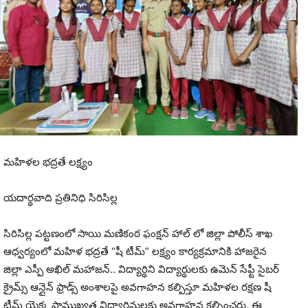
మహిళల భద్రతే లక్ష్యం
యదార్థవాది ప్రతినిధి సిరిసిల్ల
సిరిసిల్ల పట్టణంలో సాయి మణికంఠ ఫంక్షన్ హాల్ లో జిల్లా పోలీస్ శాఖ
ఆధ్వర్యంలో మహిళ భద్రతే “షీ టీమ్” లక్ష్యం కార్యక్రమానికి హాజరైన
జిల్లా ఎస్పీ అఖిల్ మహాజన్.. విద్యార్థిని విద్యార్థులకు ఉమెన్ సేఫ్టీ సైబర్
క్రైమ్స్ ఆన్లైన్ ఫ్రాడ్స్ అంశాలపై అవగాహన కల్పిస్తూ మహిళల రక్షణ షీ
టీమ్ యెక్క ప్రాముఖ్యత విద్యార్థినులకు అవగాహన కల్పించరు. ఈ