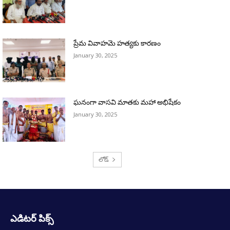
ప్రేమ వివాహమె హత్యకు కారణం
January 30, 2025
ఘనంగా వాసవి మాతకు మహా అభిషేకం
January 30, 2025
లోడ్
ఎడిటర్ పిక్స్