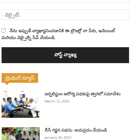
వెబ్సైట
నేను ఇప్పుడే వ్యాఖ్యానించడానికి ఈ బ్రౌజర్లో నా పేరు, ఇమెయిల్
మరియు వెబ్సైట్ని సేవ్ చేయండి.
ట్రెండింగ్ న్యూస్
జర్నలిస్టుల ఆరోగ్య పథకంపై త్వరలో సమావేశం
March 12, 2025
బీసీ గర్జన సభను జయప్రదం చేయండి
January 30, 2025