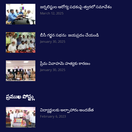
జర్నలిస్టుల ఆరోగ్య పథకంపై త్వరలో సమావేశం
March 12, 2025
బీసీ గర్జన సభను జయప్రదం చేయండి
January 30, 2025
ప్రేమ వివాహమె హత్యకు కారణం
January 30, 2025
ప్రముఖ పోస్ట్లు
విద్యార్థులకు అల్పాహారం అందజేత
February 6, 2023