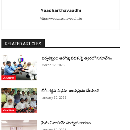
Yaadharthavaadhi
https://yaadharthavaadhi.in
RELATED ARTICLES
జర్నలిస్టుల ఆరోగ్య పథకంపై త్వరలో సమావేశం
March 12, 2025
తెలంగాణ
బీసీ గర్జన సభను జయప్రదం చేయండి
January 30, 2025
తెలంగాణ
ప్రేమ వివాహమె హత్యకు కారణం
January 30, 2025