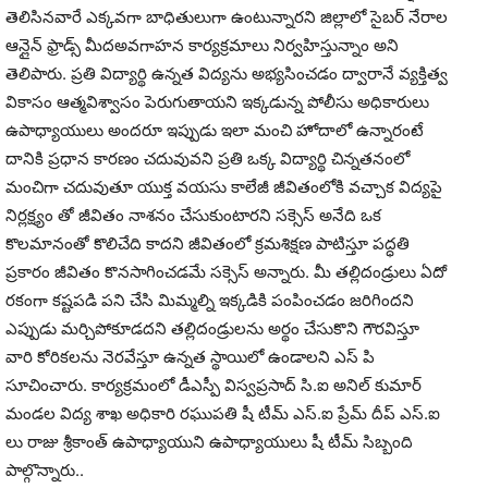
తెలిసినవారే ఎక్కవగా బాధితులుగా ఉంటున్నారని జిల్లాలో సైబర్ నేరాల
ఆన్లైన్ ఫ్రాడ్స్ మీదఅవగాహన కార్యక్రమాలు నిర్వహిస్తున్నాం అని
తెలిపారు. ప్రతి విద్యార్థి ఉన్నత విద్యను అభ్యసించడం ద్వారానే వ్యక్తిత్వ
వికాసం ఆత్మవిశ్వాసం పెరుగుతాయని ఇక్కడున్న పోలీసు అధికారులు
ఉపాధ్యాయులు అందరూ ఇప్పుడు ఇలా మంచి హోదాలో ఉన్నారంటే
దానికి ప్రధాన కారణం చదువువని ప్రతి ఒక్క విద్యార్థి చిన్నతనంలో
మంచిగా చదువుతూ యుక్త వయసు కాలేజీ జీవితంలోకి వచ్చాక విద్యపై
నిర్లక్ష్యం తో జీవితం నాశనం చేసుకుంటారని సక్సెస్ అనేది ఒక
కొలమానంతో కొలిచేది కాదని జీవితంలో క్రమశిక్షణ పాటిస్తూ పద్ధతి
ప్రకారం జీవితం కొనసాగించడమే సక్సెస్ అన్నారు. మీ తల్లిదండ్రులు ఏదో
రకంగా కష్టపడి పని చేసి మిమ్మల్ని ఇక్కడికి పంపించడం జరిగిందని
ఎప్పుడు మర్చిపోకూడదని తల్లిదండ్రులను అర్థం చేసుకొని గౌరవిస్తూ
వారి కోరికలను నెరవేస్తూ ఉన్నత స్థాయిలో ఉండాలని ఎస్ పి
సూచించారు. కార్యక్రమంలో డీఎస్పీ విస్వప్రసాద్ సి.ఐ అనిల్ కుమార్
మండల విద్య శాఖ అధికారి రఘుపతి షీ టీమ్ ఎస్.ఐ ప్రేమ్ దీప్ ఎస్.ఐ
లు రాజు శ్రీకాంత్ ఉపాధ్యాయుని ఉపాధ్యాయులు షీ టీమ్ సిబ్బంది
పాల్గొన్నారు..