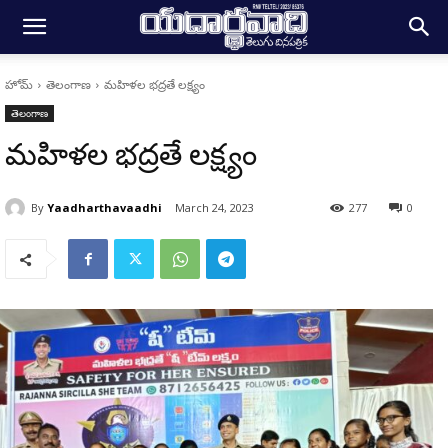
హోమ్
తెలంగాణ
మహిళల భద్రతే లక్ష్యం
తెలంగాణ
మహిళల భద్రతే లక్ష్యం
By
Yaadharthavaadhi
March 24, 2023
277
0