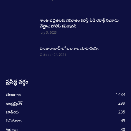
శాంతి భద్రతలకు విఘాతం కలిస్తే పీడి యాక్ట్ నమోదు
చేస్తాం: పోలీస్ కమిషనర్
July 3, 2023
హుజురాబాద్ లో బలగాల మోహరింపు.
October 24, 2021
ప్రసిద్ధ వర్గం
తెలంగాణ
1484
ఆంధ్రప్రదేశ్
299
జాతీయ
235
సినిమాలు
45
Videos
30