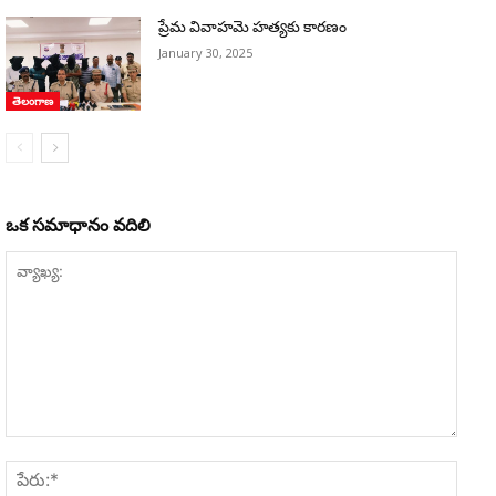
ప్రేమ వివాహమె హత్యకు కారణం
January 30, 2025
తెలంగాణ
ఒక సమాధానం వదిలి
వ్యాఖ్య:
పేరు:*