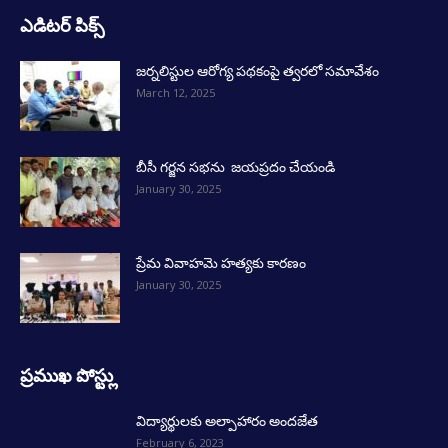
ఎడిటర్ పిక్స్
జర్నలిస్టుల ఆరోగ్య పథకంపై త్వరలో సమావేశం
March 12, 2025
బీసీ గర్జన సభను జయప్రదం చేయండి
January 30, 2025
ప్రేమ వివాహమె హత్యకు కారణం
January 30, 2025
ప్రముఖ పోస్ట్లు
విద్యార్థులకు అల్పాహారం అందజేత
February 6, 2023