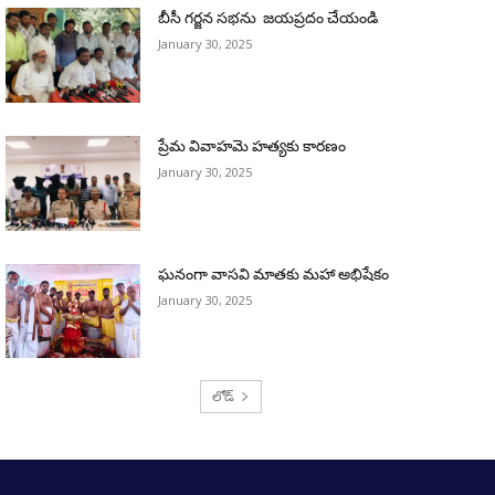
బీసీ గర్జన సభను జయప్రదం చేయండి
January 30, 2025
ప్రేమ వివాహమె హత్యకు కారణం
January 30, 2025
ఘనంగా వాసవి మాతకు మహా అభిషేకం
January 30, 2025
లోడ్