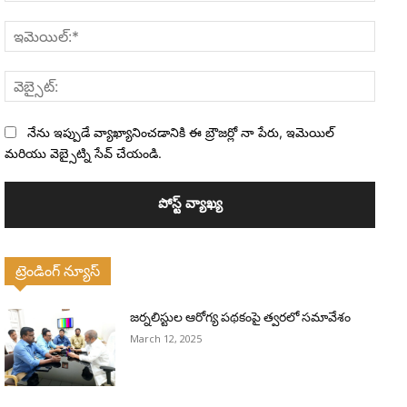
ఇమెయి
వెబ్సైట
నేను ఇప్పుడే వ్యాఖ్యానించడానికి ఈ బ్రౌజర్లో నా పేరు, ఇమెయిల్
మరియు వెబ్సైట్ని సేవ్ చేయండి.
ట్రెండింగ్ న్యూస్
జర్నలిస్టుల ఆరోగ్య పథకంపై త్వరలో సమావేశం
March 12, 2025