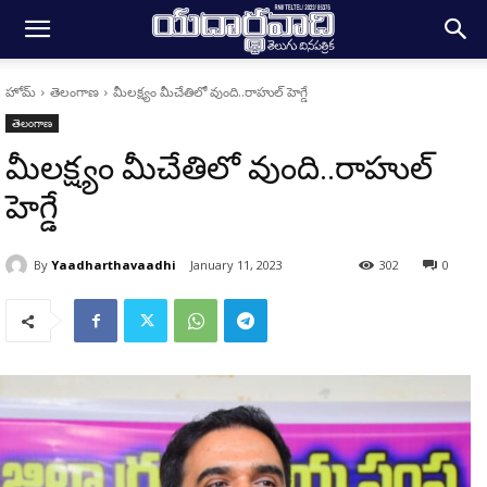
హోమ్
తెలంగాణ
మీలక్ష్యం మీచేతిలో వుంది..రాహుల్ హెగ్డే
తెలంగాణ
మీలక్ష్యం మీచేతిలో వుంది..రాహుల్
హెగ్డే
By
Yaadharthavaadhi
January 11, 2023
302
0