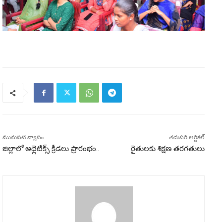
మునుపటి వ్యాసం
తదుపరి ఆర్టికల్
జిల్లాలో అథ్లెటిక్స్ క్రీడలు ప్రారంభం..
రైతులకు శిక్షణ తరగతులు