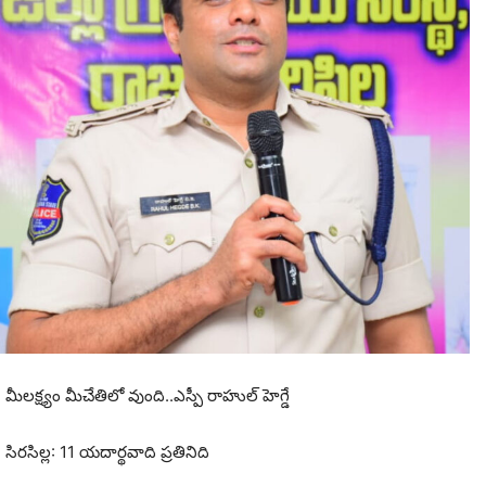
మీలక్ష్యం మీచేతిలో వుంది..ఎస్పీ రాహుల్ హెగ్డే
సిరసిల్ల: 11 యదార్థవాది ప్రతినిది