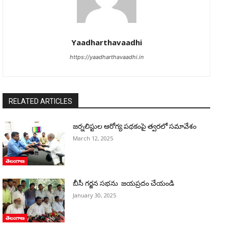
Yaadharthavaadhi
https://yaadharthavaadhi.in
RELATED ARTICLES
జర్నలిస్టుల ఆరోగ్య పథకంపై త్వరలో సమావేశం
March 12, 2025
తెలంగాణ
బీసీ గర్జన సభను జయప్రదం చేయండి
January 30, 2025
తెలంగాణ