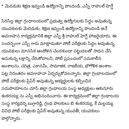
* మెదడుకు శిక్షణ ఇవ్వండి ఉద్యోగాన్ని పొందండి..ఎస్పీ రాహుల్ హెగ్డే
సిరిసిల్ల జిల్లా గ్రంధాలయంలో ప్రభుత్వ ఉద్యోగులకు సిద్దం అవుతున్న
యువకులకు మెదడుకు, శిక్షణ ఇవ్వండి ఉద్యోగాన్ని పొందండి అనే
అవగాహన కార్యక్రమానికి జిల్లా ఎస్పీ శ్రీ రాహుల్ హెగ్డే హాజరైయారు. ఈ
సందర్భంగా ఎస్పీ గారు మాట్లాడుతూ పోటీ పరీక్షలకు సిద్దం అవుతున్న
యువకులు మానసిక ఆందోళన చెందకుండా పట్టుదలతో సాధన చేసి
అనుకున్న లక్షాన్ని చేరుకోవాలని, పోటీ ప్రపంచంలో సమకాలీన
అంశాలను, చరిత్ర, ఎకానమీ, సామాజిక, రాజకీయ, భౌగోళిక అంశాల
పట్ల నిరంతరం అవగాహనా ఏర్పర్చుకోవలన్నారు. జిల్లా గ్రంథాలయంలో
పోటీ పరీక్షలకు ప్రిపేర్ అవుతున్న అభ్యర్థులకు కల్పించిన
సదుపాయాలను చూసి జిల్లా గ్రంధాలయ సంస్థ అధ్యక్షులు ఆకునూరు
శంకరయ్య ను ఎస్పీ అభినందించారు. ఈ కార్యక్రమంలో జిల్లా గ్రంథాలయ
సంస్థ కార్యదర్శి బుగ్గారెడ్డి, గ్రంథ పాలకులు బి శంకరయ్య, కే మల్లయ్య
వివిధ పోటీ పరీక్షలకు ప్రిపేర్ అవుతున్న యువతీ, యువకులు
పాల్గొన్నారు..