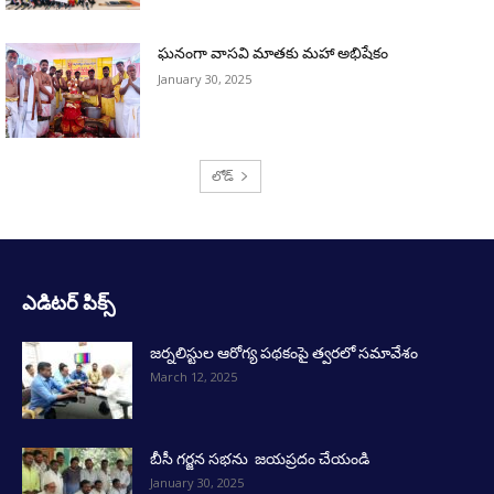
ఘనంగా వాసవి మాతకు మహా అభిషేకం
January 30, 2025
లోడ్
ఎడిటర్ పిక్స్
జర్నలిస్టుల ఆరోగ్య పథకంపై త్వరలో సమావేశం
March 12, 2025
బీసీ గర్జన సభను జయప్రదం చేయండి
January 30, 2025