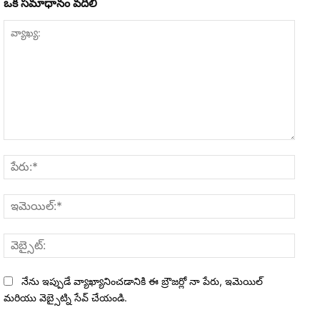
ఒక సమాధానం వదిలి
వ్యాఖ్య:
పేరు:*
ఇమెయి
వెబ్సైట
నేను ఇప్పుడే వ్యాఖ్యానించడానికి ఈ బ్రౌజర్లో నా పేరు, ఇమెయిల్
మరియు వెబ్సైట్ని సేవ్ చేయండి.