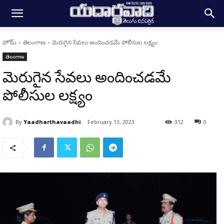
హోమ్
తెలంగాణ
మెరుగైన సేవలు అందించడమే పోలీసుల లక్ష్యం
తెలంగాణ
మెరుగైన సేవలు అందించడమే
పోలీసుల లక్ష్యం
By
Yaadharthavaadhi
February 13, 2023
312
0