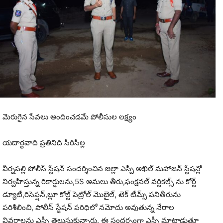
మెరుగైన సేవలు అందించడమే పోలీసుల లక్ష్యం
యదార్థవాది ప్రతినిది సిరిసిల్ల
వీర్నపల్లి పోలీస్ స్టేషన్ సందర్శించిన జిల్లా ఎస్పీ అఖిల్ మహాజన్ స్టేషన్లో
నిర్వహిస్తున్న రికార్డులను,5S అమలు తీరు,ఫంక్షనల్ వర్టికల్స్ ను కోర్ట్
డ్యూటీ,రిసెప్షన్,బ్లూ కోల్ట్ పెట్రోల్ మొబైల్, టెక్ టీమ్స్ పనితీరును
పరిశీలించి, పోలీస్ స్టేషన్ పరిధిలో నమోదు అవుతున్న నేరాల
వివరాలను ఎస్పీ తెలుసుకున్నారు. ఈ సందర్భంగా ఎస్పీ మాట్లాడుతూ