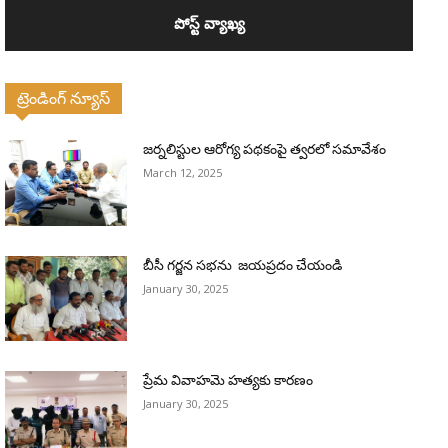
ట్రెండింగ్ న్యూస్
జర్నలిస్టుల ఆరోగ్య పథకంపై త్వరలో సమావేశం
March 12, 2025
బీసీ గర్జన సభను జయప్రదం చేయండి
January 30, 2025
ప్రేమ వివాహమె హత్యకు కారణం
January 30, 2025