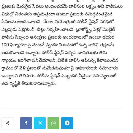
ప్రజలకు మెరుగైన సేవలు అందించడమే పోలీసుల లక్ష్యం అని పోలీసులు
విధుల్లో నిరంతరం అప్రమత్తంగా ఉంటూ ప్రజలకు సమర్ధవంతమైన
సేవలను అందించాలని, నేరాల నియంత్రణకి పోలీస్ స్టేషన్ పరిధిలో
ఎల్లపుడు పెట్రొలింగ్, బీట్లు నిర్వహించాలని, బ్లూకోర్ట్స్, పెట్రో మొబైల్
పోలీసు సిబ్బంది అనుక్షణం ప్రజలకు అందుబాటులో ఉంటూ డయల్
100 ఫిర్యాదులపై వెంటనే స్పందించి ఆపదలో ఉన్న వారిని తక్షణమే
ఆదుకొవాలని అన్నారు. పోలీస్ స్టేషన్ వచ్చిన బాధితులకు తగు
న్యాయం జరిగేలా పనిచేయాలని, విలేజ్ పోలీస్ ఆఫీసర్స్ కేటాయించిన
గ్రామలలో వెళ్లి ప్రజలతో మమేకమవుతూ పై అధికారులకు సమాచారం
ఇవ్వాలని తెలిపారు. పోలీసు స్టేషన్ సిబ్బందికి ఏమైనా సమస్యలుంటే
తన దృష్టికి తీసుకురావలన్నారు.