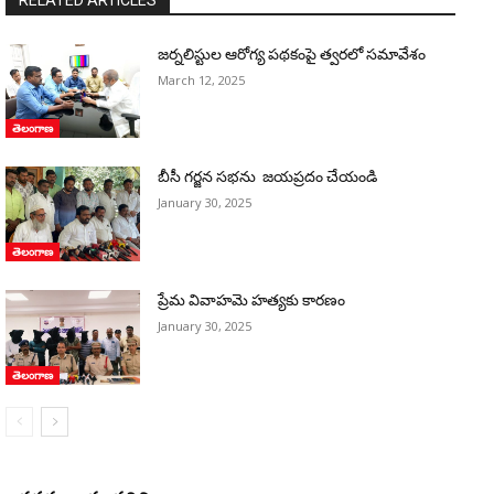
జర్నలిస్టుల ఆరోగ్య పథకంపై త్వరలో సమావేశం
March 12, 2025
తెలంగాణ
బీసీ గర్జన సభను జయప్రదం చేయండి
January 30, 2025
తెలంగాణ
ప్రేమ వివాహమె హత్యకు కారణం
January 30, 2025
తెలంగాణ