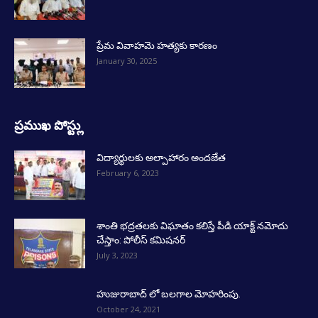
ప్రేమ వివాహమె హత్యకు కారణం
January 30, 2025
ప్రముఖ పోస్ట్లు
విద్యార్థులకు అల్పాహారం అందజేత
February 6, 2023
శాంతి భద్రతలకు విఘాతం కలిస్తే పీడి యాక్ట్ నమోదు
చేస్తాం: పోలీస్ కమిషనర్
July 3, 2023
హుజురాబాద్ లో బలగాల మోహరింపు.
October 24, 2021