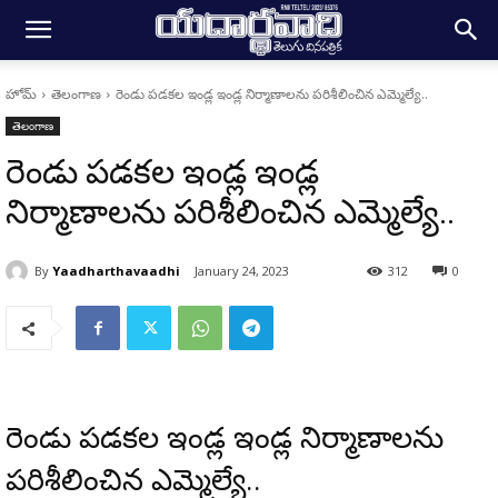
హోమ్
తెలంగాణ
రెండు పడకల ఇండ్ల ఇండ్ల నిర్మాణాలను పరిశీలించిన ఎమ్మెల్యే..
తెలంగాణ
రెండు పడకల ఇండ్ల ఇండ్ల
నిర్మాణాలను పరిశీలించిన ఎమ్మెల్యే..
By
Yaadharthavaadhi
January 24, 2023
312
0
రెండు పడకల ఇండ్ల ఇండ్ల నిర్మాణాలను
పరిశీలించిన ఎమ్మెల్యే..