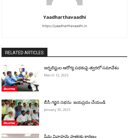
Yaadharthavaadhi
https://yaadharthavaadhi.in
RELATED ARTICLES
జర్నలిస్టుల ఆరోగ్య పథకంపై త్వరలో సమావేశం
March 12, 2025
తెలంగాణ
బీసీ గర్జన సభను జయప్రదం చేయండి
January 30, 2025
తెలంగాణ
ప్రేమ వివాహమె హత్యకు కారణం