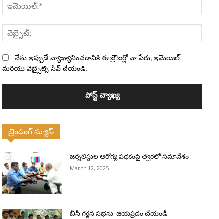
ఇమెయి
వెబ్సైట
నేను ఇప్పుడే వ్యాఖ్యానించడానికి ఈ బ్రౌజర్లో నా పేరు, ఇమెయిల్
మరియు వెబ్సైట్ని సేవ్ చేయండి.
ట్రెండింగ్ న్యూస్
జర్నలిస్టుల ఆరోగ్య పథకంపై త్వరలో సమావేశం
March 12, 2025
బీసీ గర్జన సభను జయప్రదం చేయండి