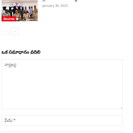
January 30, 2025
తెలంగాణ
ఒక సమాధానం వదిలి
వ్యాఖ్య:
పేరు:*