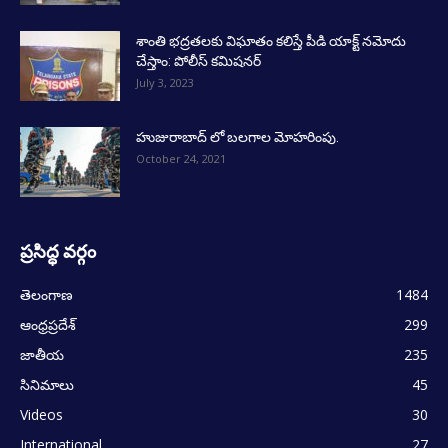
శాంతి భద్రతలకు విఘాతం కలిస్తే పీడి యాక్ట్ నమోదు
చేస్తాం: పోలీస్ కమిషనర్
July 3, 2023
హుజురాబాద్ లో బలగాల మోహరింపు.
October 24, 2021
ప్రసిద్ధ వర్గం
తెలంగాణ
1484
ఆంధ్రప్రదేశ్
299
జాతీయ
235
సినిమాలు
45
Videos
30
International
27