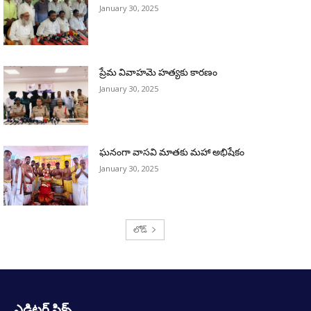
January 30, 2025
ప్రేమ వివాహమె హత్యకు కారణం
January 30, 2025
ఘనంగా వాసవి మాతకు మహా అభిషేకం
January 30, 2025
లోడ్
ఎడిటర్ పిక్స్