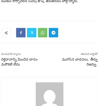
డివిజన్ కార్పొరేటర్ సురేష్ జోషి, తదితరులు పాల్గొన్నారు.
మునుపటి వ్యాసం
తదుపరి ఆర్టికల్
రక్తదానాన్ని మించిన దానం
ముగిసిన వాదనలు.. తీర్పు
మరొకటి లేదు
రిజర్వు..