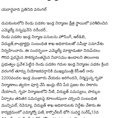
యదార్థవాది ప్రతినిది వరంగల్
దుపకుంటలోని రెండు పడకల ఇండ్ల నిర్మాణం క్షేత్ర స్థాయిలో పరిశీలించిన
ఎమ్మెల్యే నన్నపునేని నరేందర్..
రెండు పడకల ఇండ్ల నిర్మాణ పనులను హౌసింగ్, ఆర్&బి,
విద్యుత్,కాంట్రాక్టర్లు సంబంధిత శాఖ అధికారులతో సమీక్షా సమావేశం
నిర్వహించారు..ఈ సందర్భంగా ఎమ్మెల్యే మాట్లాడుతూ నిరుపేదలు
గౌరవ ప్రదమైన సౌకర్యవంతమైన నివాసము ఉండాలని తెలంగాణ
ప్రభుత్వం ప్రవేశ పెట్టిన రెండు పడకల గదుల ఇండ్ల నిర్మాణం పథకం క్రింద
వరంగల్ తూర్పు నియోజకవర్గానికి ముఖ్యమంత్రి కేసీఆర్ గారు
2200వందల ఇండ్ల మంజూరు చేయడం జరిగిందని, నిర్మిస్తున్న గృహా
నిర్మాణాలు త్వరగా పూర్తి చేసి ఇండ్లు లేని పేద ప్రజల కల సాకారం
చేయాలని, గృహ నిర్మాణంలోని నీటి, విద్యుత్ సమస్యలు, పార్కుల
ఏర్పాటు తదితర సమస్యలపై కూలంకషంగా చర్చించి సంబంధిత
మున్సిపల్, రెవెన్యూ, విద్యుత్ శాఖ అధికారులకు నిర్దేశం చేశారు.ఈ
కార్యక్రమంలో ఎమ్మార్వో ఫణి, కార్పొరేటర్ భోగి సువర్ణ సురేష్,13వ