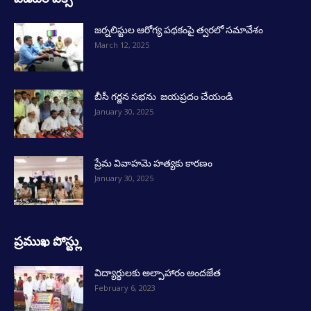
జర్నలిస్టుల ఆరోగ్య పథకంపై త్వరలో సమావేశం
March 12, 2025
బీసీ గర్జన సభను జయప్రదం చేయండి
January 30, 2025
ప్రేమ వివాహమె హత్యకు కారణం
January 30, 2025
ప్రముఖ పోస్ట్లు
విద్యార్థులకు అల్పాహారం అందజేత
February 6, 2023