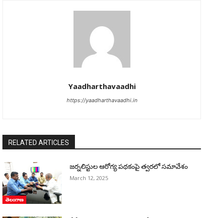
Yaadharthavaadhi
https://yaadharthavaadhi.in
RELATED ARTICLES
జర్నలిస్టుల ఆరోగ్య పథకంపై త్వరలో సమావేశం
March 12, 2025
తెలంగాణ