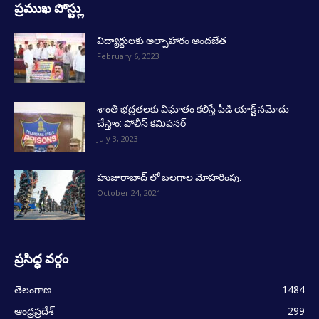
ప్రముఖ పోస్ట్లు
విద్యార్థులకు అల్పాహారం అందజేత
February 6, 2023
శాంతి భద్రతలకు విఘాతం కలిస్తే పీడి యాక్ట్ నమోదు
చేస్తాం: పోలీస్ కమిషనర్
July 3, 2023
హుజురాబాద్ లో బలగాల మోహరింపు.
October 24, 2021
ప్రసిద్ధ వర్గం
తెలంగాణ
1484
ఆంధ్రప్రదేశ్
299