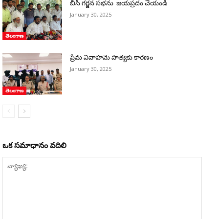
బీసీ గర్జన సభను జయప్రదం చేయండి
January 30, 2025
తెలంగాణ
ప్రేమ వివాహమె హత్యకు కారణం
January 30, 2025
తెలంగాణ
ఒక సమాధానం వదిలి