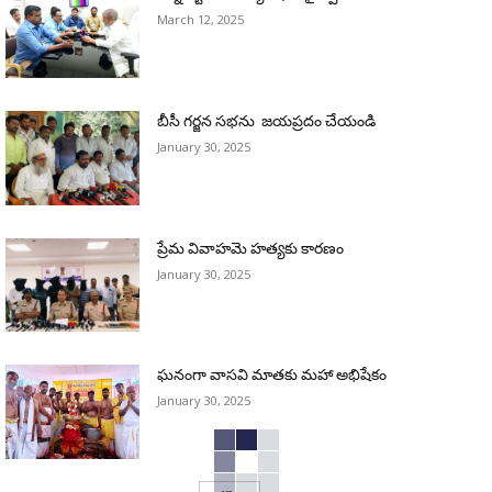
March 12, 2025
బీసీ గర్జన సభను జయప్రదం చేయండి
January 30, 2025
ప్రేమ వివాహమె హత్యకు కారణం
January 30, 2025
ఘనంగా వాసవి మాతకు మహా అభిషేకం
January 30, 2025