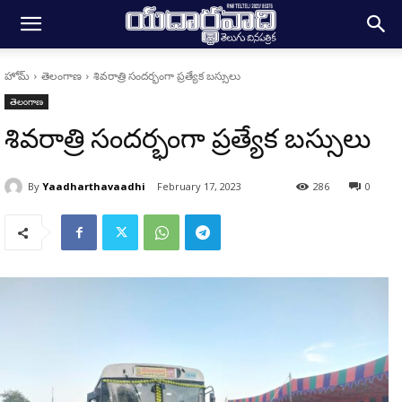
హోమ్
తెలంగాణ
శివరాత్రి సందర్భంగా ప్రత్యేక బస్సులు
తెలంగాణ
శివరాత్రి సందర్భంగా ప్రత్యేక బస్సులు
By
Yaadharthavaadhi
February 17, 2023
286
0