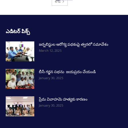
లోడ్
ఎడిటర్ పిక్స్
జర్నలిస్టుల ఆరోగ్య పథకంపై త్వరలో సమావేశం
March 12, 2025
బీసీ గర్జన సభను జయప్రదం చేయండి
January 30, 2025
ప్రేమ వివాహమె హత్యకు కారణం
January 30, 2025