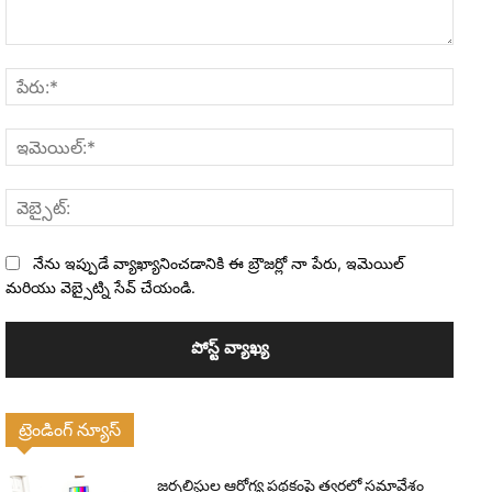
వ్యాఖ్య:
పేరు:*
ఇమెయి
వెబ్సైట
నేను ఇప్పుడే వ్యాఖ్యానించడానికి ఈ బ్రౌజర్లో నా పేరు, ఇమెయిల్
మరియు వెబ్సైట్ని సేవ్ చేయండి.
ట్రెండింగ్ న్యూస్
జర్నలిస్టుల ఆరోగ్య పథకంపై త్వరలో సమావేశం