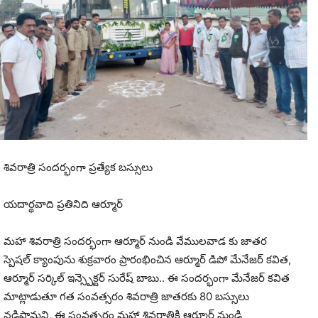
శివరాత్రి సందర్భంగా ప్రత్యేక బస్సులు
యదార్థవాది ప్రతినిది ఆర్మూర్
మహా శివరాత్రి సందర్భంగా ఆర్మూర్ నుండి వేములవాడ కు జాతర
స్పెషల్ క్యాంపును శుక్రవారం ప్రారంభించిన ఆర్మూర్ డిపో మేనేజర్ కవిత,
ఆర్మూర్ సర్కిల్ ఇన్స్పెక్టర్ సురేష్ బాబు.. ఈ సందర్భంగా మేనేజర్ కవిత
మాట్లాడుతూ గత సంవత్సరం శివరాత్రి జాతరకు 80 బస్సులు
నడిపామని, ఈ సంవత్సరం మహా శివరాత్రికి ఆర్మూర్ నుండి