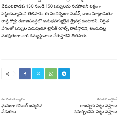
వేములవాడకు 130 నుండి 150 బస్సులను నడపాలని లక్షంగా
పెట్టుకున్నామని తెలిపారు. ఈ సందర్భంగా సురేష్ బాబు మాట్లాడుతూ
రాష్ట రోడ్డు రవాణసంస్థలో అనుభవగ్యులైన డ్రైవర్ల ఉంటారని, నిర్ణీత
వేగంతో బస్సుల నడుపుతూ ట్రాఫిక్ రూల్స్ పాటిస్తారని, అందువల్ల
సురక్షితంగా వారి గమ్యస్థానాలు చేరుస్తారని తెలిపారు.
మునుపటి వ్యాసం
తదుపరి ఆర్టికల్
ఘనంగా కెసిఆర్ జన్మదిన
రాజన్నకు పట్టు వస్త్రాలు
వేడుకలు
సమర్పించిన: పట్టు వస్త్రాలు