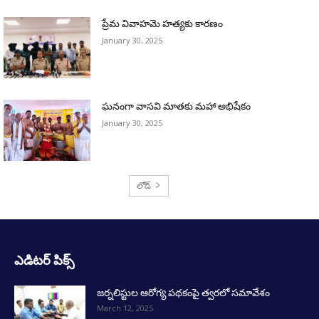
ఎడిటర్ పిక్స్
జర్నలిస్టుల ఆరోగ్య పథకంపై త్వరలో సమావేశం
March 12, 2025