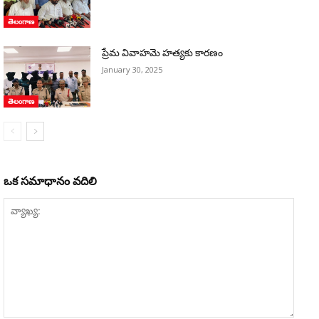
తెలంగాణ
ప్రేమ వివాహమె హత్యకు కారణం
January 30, 2025
తెలంగాణ
ఒక సమాధానం వదిలి