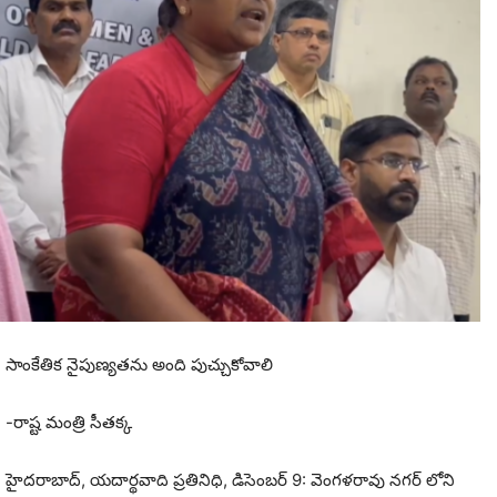
సాంకేతిక నైపుణ్యతను అంది పుచ్చుకోవాలి
-రాష్ట మంత్రి సీతక్క
హైదరాబాద్, యదార్థవాది ప్రతినిధి, డిసెంబర్ 9: వెంగళరావు నగర్ లోని