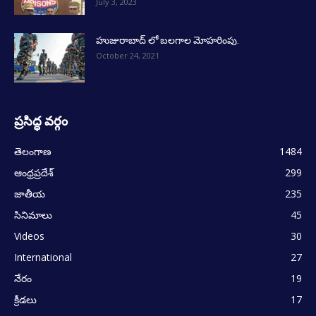
July 3, 2023
హుజురాబాద్ లో బలగాల మోహరింపు.
October 24, 2021
ప్రసిద్ధ వర్గం
తెలంగాణ
1484
ఆంధ్రప్రదేశ్
299
జాతీయ
235
సినిమాలు
45
Videos
30
International
27
నేరం
19
క్రీడలు
17