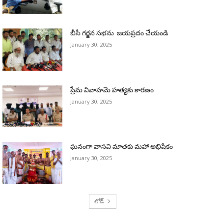
బీసీ గర్జన సభను జయప్రదం చేయండి
January 30, 2025
ప్రేమ వివాహమె హత్యకు కారణం
January 30, 2025
ఘనంగా వాసవి మాతకు మహా అభిషేకం
January 30, 2025
లోడ్