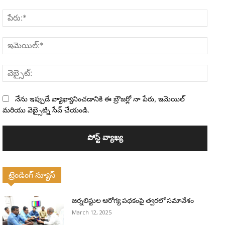
వ్యాఖ్య:
పేరు:*
ఇమెయి
వెబ్సైట
నేను ఇప్పుడే వ్యాఖ్యానించడానికి ఈ బ్రౌజర్లో నా పేరు, ఇమెయిల్
మరియు వెబ్సైట్ని సేవ్ చేయండి.
ట్రెండింగ్ న్యూస్
జర్నలిస్టుల ఆరోగ్య పథకంపై త్వరలో సమావేశం
March 12, 2025