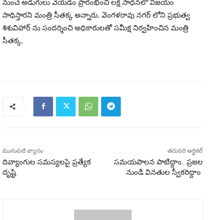
నుంచే అడుగులు వేయడం ప్రారంభించి లక్ష సాధనలో విజయం
సాధిస్తారని మంత్రి సీతక్క అన్నారు. వెంగళరావు నగర్ లోని ప్రభుత్వ
శిశువిహార్ ను సందర్శించి అధికారులతో సమీక్ష నిర్వహించిన మంత్రి
సీతక్క.
మునుపటి వ్యాసం
తదుపరి ఆర్టికల్
దివ్యాంగుల సమస్యలపై ప్రత్యేక
సమయపాలన పాటిద్దాం.. ప్రజల
దృష్టి
నుండి వినతుల స్వీకరిద్దాం