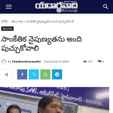
హోమ్
తెలంగాణ
సాంకేతిక నైపుణ్యతను అంది పుచ్చుకోవాలి
తెలంగాణ
సాంకేతిక నైపుణ్యతను అంది
పుచ్చుకోవాలి
By
Yaadharthavaadhi
December 9, 2024
127
0