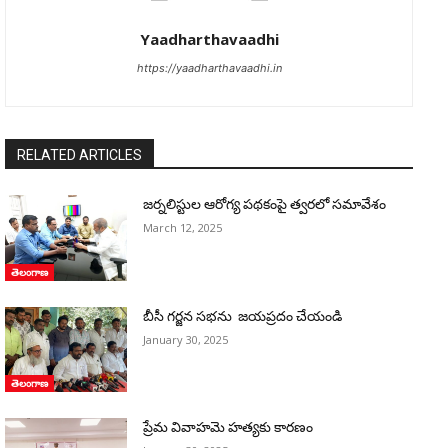
Yaadharthavaadhi
https://yaadharthavaadhi.in
RELATED ARTICLES
జర్నలిస్టుల ఆరోగ్య పథకంపై త్వరలో సమావేశం
March 12, 2025
తెలంగాణ
బీసీ గర్జన సభను జయప్రదం చేయండి
January 30, 2025
తెలంగాణ
ప్రేమ వివాహమె హత్యకు కారణం