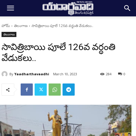
హోమ్
తెలంగాణ
సావిత్రిబాయి పూలే 126వ వర్ధంతి వేడుకలు..
తెలంగాణ
సావిత్రిబాయి పూలే 126వ వర్ధంతి
వేడుకలు..
By
Yaadharthavaadhi
March 10, 2023
284
0