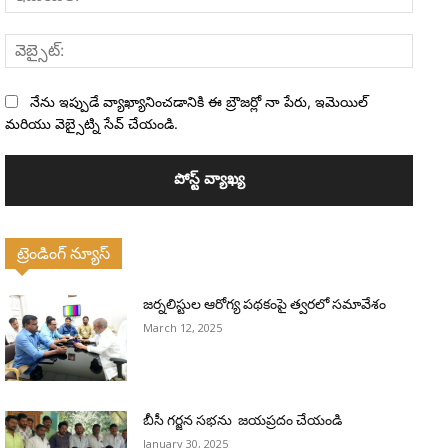
వెబ్సైట
నేను ఇప్పుడే వ్యాఖ్యానించడానికి ఈ బ్రౌజర్లో నా పేరు, ఇమెయిల్
మరియు వెబ్సైట్ని సేవ్ చేయండి.
ట్రెండింగ్ న్యూస్
జర్నలిస్టుల ఆరోగ్య పథకంపై త్వరలో సమావేశం
March 12, 2025
బీసీ గర్జన సభను జయప్రదం చేయండి
January 30, 2025