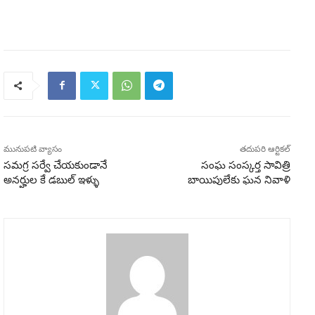
మునుపటి వ్యాసం
తదుపరి ఆర్టికల్
సమగ్ర సర్వే చేయకుండానే
సంఘ సంస్కర్త సావిత్రి
అనర్హుల కే డబుల్ ఇళ్ళు
బాయిపులేకు ఘన నివాళి