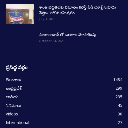
శాంతి భద్రతలకు విఘాతం కలిస్తే పీడి యాక్ట్ నమోదు
చేస్తాం: పోలీస్ కమిషనర్
July 3, 2023
హుజురాబాద్ లో బలగాల మోహరింపు.
October 24, 2021
ప్రసిద్ధ వర్గం
తెలంగాణ
1484
ఆంధ్రప్రదేశ్
299
జాతీయ
235
సినిమాలు
45
Videos
30
International
27