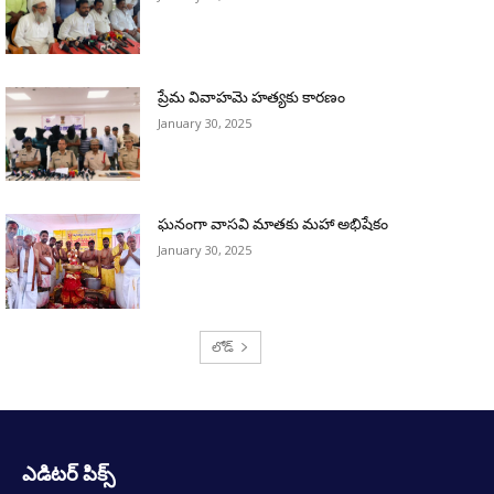
ప్రేమ వివాహమె హత్యకు కారణం
January 30, 2025
ఘనంగా వాసవి మాతకు మహా అభిషేకం
January 30, 2025
లోడ్
ఎడిటర్ పిక్స్