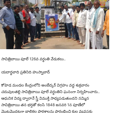
సావిత్రిబాయి పూలే 126వ వర్ధంతి వేడుకలు..
యదార్థవాది ప్రతినిది హుస్నాబాద్
కోహెడ మండల కేంద్రంలోని అంబేద్కర్ విగ్రహం వద్ద శుక్రవారం
చదువులతల్లి సావిత్రిబాయి పూలే వర్ధంతిని ఘనంగా నిర్వహించారు..
ఆధునిక విద్య ద్వారానే స్త్రీ విముక్తి సాధ్యపడుతుందని నమ్మిన
సావిత్రిబాయి తన భర్తతో కలసి 1848 జనవరి 1న పూణేలో
మొట్టమొదటగా బాలికల పాఠశాలను ప్రారంభించి కుల వ్యవస్థకు