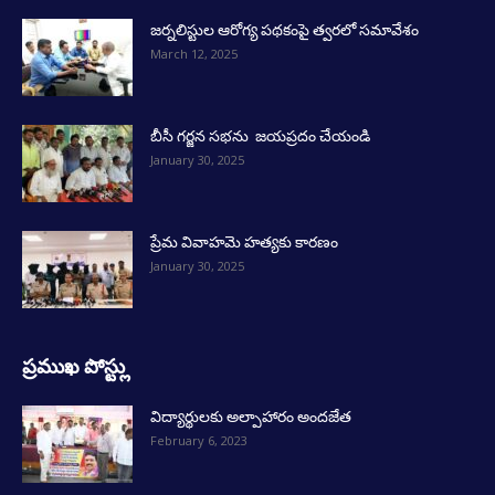
జర్నలిస్టుల ఆరోగ్య పథకంపై త్వరలో సమావేశం
March 12, 2025
బీసీ గర్జన సభను జయప్రదం చేయండి
January 30, 2025
ప్రేమ వివాహమె హత్యకు కారణం
January 30, 2025
ప్రముఖ పోస్ట్లు
విద్యార్థులకు అల్పాహారం అందజేత
February 6, 2023