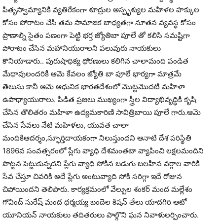
పితృస్వామ్యానికి వ్యతిరేకంగా శూద్రుల అస్పృశ్యుల మహిళల హక్కుల
కోసం పోరాటం చేసి తమ సామాజిక బాధ్యతగా నూతన వ్యవస్థ కోసం
ప్రాణాల్ని సైతం పణంగా పెట్టి భర్త జ్యోతిబా పూలే తో కలిసి సమష్టిగా
పోరాటం చేసిన మహానియురాలని పలువురు నాయకులు
కొనియాడారు.. పురుషాధిక్య ధోరణులు కలిగిన చాలామంది పండిత
మేధావులందరికీ ఆమె కేవలం జ్యోతి బా పూలే భార్యగా మాత్రమే
తెలుసు కానీ ఆమె ఆధునిక భారతదేశంలో మొట్టమొదటి మహిళా
ఉపాధ్యాయురాలు. పీడిత ప్రజలు ముఖ్యంగా స్త్రీల విద్యాభివృద్ధికి కృషి
చేసిన తొలితరం మహిళా ఉద్యమకారిణి సావిత్రిబాయి పూలే గారు.ఆమె
చేసిన సేవలు నేటి మహిళలు, యువత చాలా
మందికిఆదర్శం,స్ఫూర్తిదాయకంగా నిలుస్తుందని ఆనాటి దేశ పరిస్థితి
1896వ సంవత్సరంలో ప్లేగు వ్యాధి దేశమంతటా వ్యాపించి లక్షలమందిని
పొట్టన పెట్టుకున్నదని ప్లేగు వ్యాధి సోకిన బడుగు బలహీన వర్గాల వారికి
సేవ చేస్తూ చివరికి అదే ప్లేగు అంటువ్యాది సోకి సరిగ్గా ఇదే రోజున
చిపోయిందని తెలిపారు. కార్యక్రమంలో వేల్పుల శంకర్ మంద మల్లేశం
గోవింద్ సురేష్ మంద ధర్మయ్య బందెల కిషన్ తేలు యాదగిరి ఆటో
యూనియన్ నాయకులు తదితరులు పాల్గొని ఘన నివాళులర్పించారు.