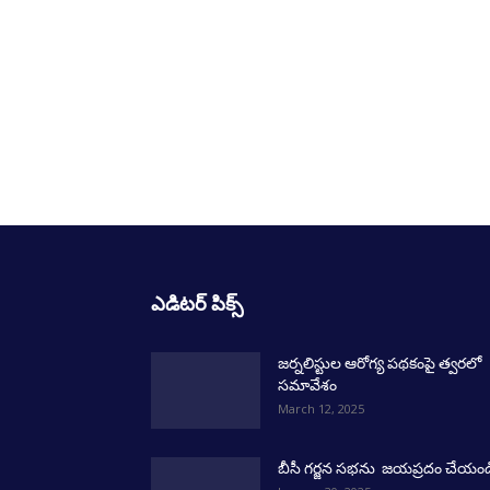
ఎడిటర్ పిక్స్
జర్నలిస్టుల ఆరోగ్య పథకంపై త్వరలో
సమావేశం
March 12, 2025
బీసీ గర్జన సభను జయప్రదం చేయండ