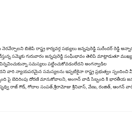
రవేర్చాలని బిజెపి రాష్ట్ర కార్యవర్గ సభ్యులు జన్నపురెడ్డి సురేందర్ రెడ్డ
చేస్తున్న సమ్మెకు గురువారం జన్నపురెడ్డి సంఘీభావం తెలిపి మాట్లాడుతూ ముఖ్యమ
్లు విన్నవించుకున్నా సమస్యలు పట్టించుకోవడంలేదని అంగన్వాడిల
ంటుందని వారి న్యాయపరమైన సమస్యలను ఇప్పటికైనా రాష్ట్ర ప్రభుత్వం స్పంది
బ్బంది పై బెదిరింపు దోరణి మానుకోవాలని, అంగాన్ వాడి సిబ్బంది కి భారతీయ 
ృథ్వి రాజ్ గౌడ్, గోదాల సంపత్,శ్రీరామోజు శ్రీనివాస్, వేణు, రంజిత్, ఆంగన్ వాడ