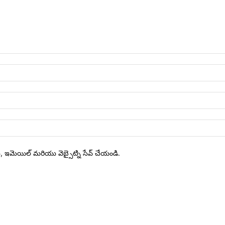
ేరు, ఇమెయిల్ మరియు వెబ్సైట్ని సేవ్ చేయండి.