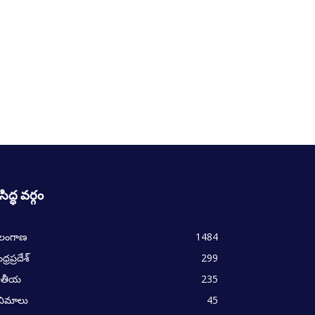
రసిద్ధ వర్గం
ెలంగాణ
1484
్రప్రదేశ్
299
ాతీయ
235
నిమాలు
45