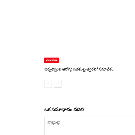
తెలంగాణ
జర్నలిస్టుల ఆరోగ్య పథకంపై త్వరలో సమావేశం
ఒక సమాధానం వదిలి