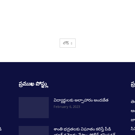
లోడ్
ప్రముఖ పోస్ట్లు
ప్
విద్యార్థులకు అల్పాహారం అందజేత
త
February 6, 2023
ఆంధ
జ
సి
ి
శాంతి భద్రతలకు విఘాతం కలిస్తే పీడి