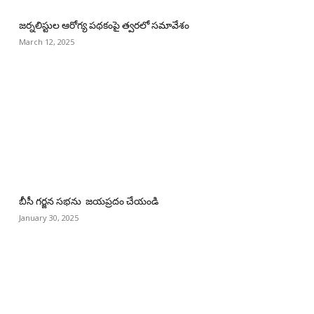
జర్నలిస్టుల ఆరోగ్య పథకంపై త్వరలో సమావేశం
March 12, 2025
బీసీ గర్జన సభను జయప్రదం చేయండి
January 30, 2025