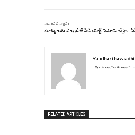
మునుపటి వ్యాసం
భూకబ్జాలకు పాల్పడితే పిడి యాక్ట్ నమోదు చేస్తాం: ఏసీప
Yaadharthavaadhi
https://yaadharthavaadhi.i
RELATED ARTICLES