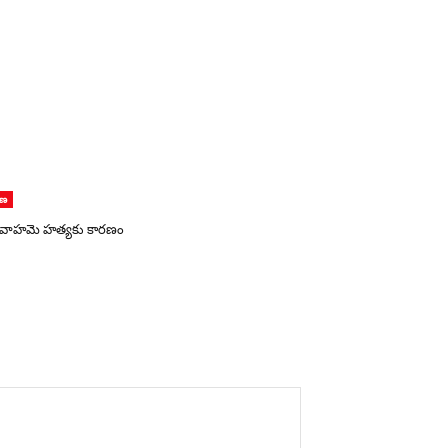
ాణ
 వివాహమె హత్యకు కారణం