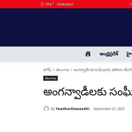
C
29.6
C
Hyderabad
HOME
ఆంధ్రప్రదేశ్
హై
హోమ్
తెలంగాణ
అంగన్వాడీలకు సంఘీభావం తెలిపిన: జేఎస్
తెలంగాణ
అంగన్వాడీలకు సంఘీ
By
Yaadharthavaadhi
September 21, 2023
భాగస్వామ్యం చేయండి