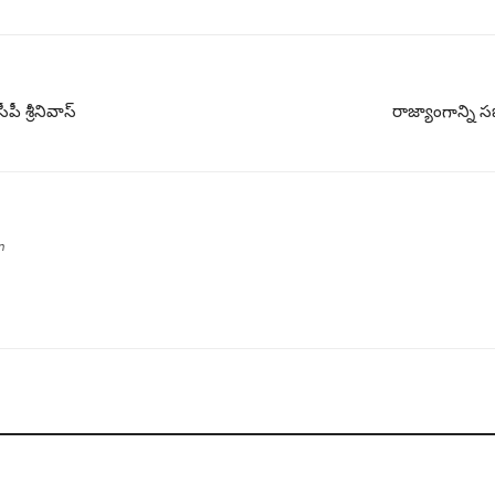
ీ శ్రీనివాస్
రాజ్యాంగాన్ని సజ
n