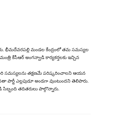
ి అన్నారు. భీమదేవరపల్లి మండల కేంద్రంలో తమ సమస్యల
ంత్రి కేసీఆర్ అంగన్వాడి కార్యకర్తలకు ఇచ్చిన
ంచి వీరి సమస్యలను తక్షణమే పరిష్కరించాలని ఆయన
జనతా పార్టీ ఎల్లపుడూ అండగా వుంటుందని తెలిపారు.
ి సిబ్బంది తదితరులు పాల్గొన్నారు.