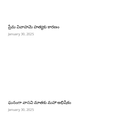
ప్రేమ వివాహమె హత్యకు కారణం
January 30, 2025
ఘనంగా వాసవి మాతకు మహా అభిషేకం
January 30, 2025