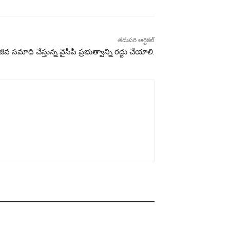
తదుపరి ఆర్టికల్
ీవ సమాధి చేస్తున్న వైసిపి ప్రభుత్వాన్ని రద్దు చేయాలి.