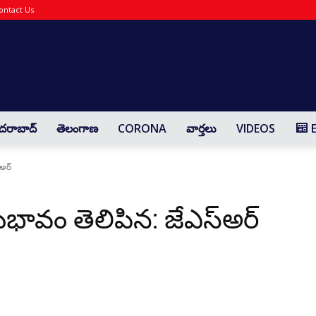
ontact Us
Yaadharthavaadhi
దరాబాద్
తెలంగాణ
CORONA
వార్తలు
VIDEOS
అర్
భావం తెలిపిన: జేఎస్అర్