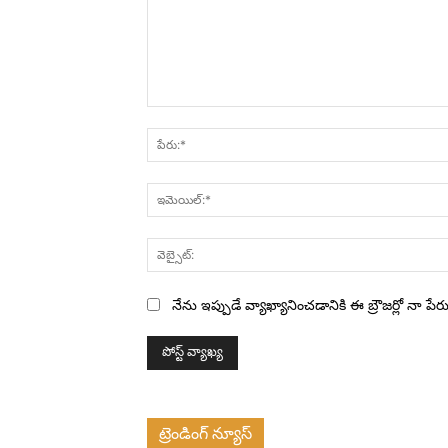
వ్యాఖ్య:
నేను ఇప్పుడే వ్యాఖ్యానించడానికి ఈ బ్రౌజర్లో నా ప
ట్రెండింగ్ న్యూస్