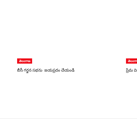
తెలంగాణ
తెలంగ
బీసీ గర్జన సభను జయప్రదం చేయండి
ప్రేమ