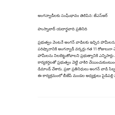
అంగన్వాడీలకు సంఘీభావం తెలిపిన: జేఎస్అర్
హుస్నాబాద్ యదార్థవాది ప్రతినిది
ప్రభుత్వం వెంటనే అంగన్ వాడిలకు ఇచ్చిన హామీలను నె
పరిష్కారానికి అంగన్వాడీ వర్కర్లు గత 11 రోజులుగా 
హామీలను నిలబెట్టుకోవాలని ప్రభుత్వానికి ఎన్నిసార
కార్యకర్తలతో ప్రభుత్వం వెట్టి చాకిరి చేయించుకు
డిమాండ్ చేశారు. ప్రజా ప్రతినిధులు అంగన్ వాడి సి
ఈ కార్యక్రమంలో బీజేపీ మండల అధ్యక్షులు పైడిపల్లి ప
భాగస్వామ్యం చేయండి