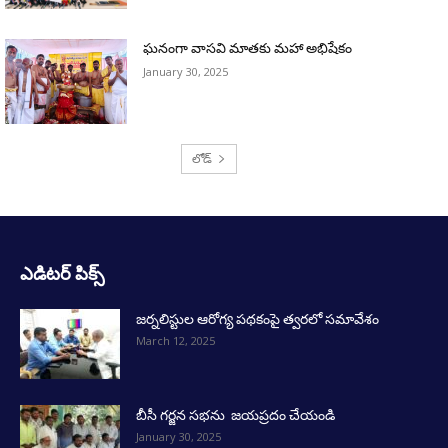
ఘనంగా వాసవి మాతకు మహా అభిషేకం
January 30, 2025
లోడ్
ఎడిటర్ పిక్స్
జర్నలిస్టుల ఆరోగ్య పథకంపై త్వరలో సమావేశం
March 12, 2025
బీసీ గర్జన సభను జయప్రదం చేయండి
January 30, 2025