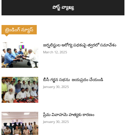
ట్రెండింగ్ న్యూస్
జర్నలిస్టుల ఆరోగ్య పథకంపై త్వరలో సమావేశం
March 12, 2025
బీసీ గర్జన సభను జయప్రదం చేయండి
January 30, 2025
ప్రేమ వివాహమె హత్యకు కారణం
January 30, 2025