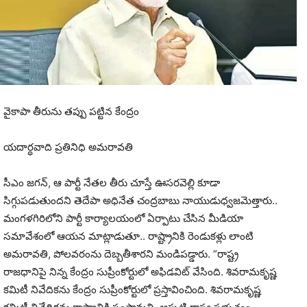
వైకాపా తీరును తప్పు పట్టిన కేంద్రం
యదార్థవాది ప్రతినిధి అమరావతి
సీఎం జగన్‌, ఆ పార్టీ నేతల తీరు చూస్తే ఊసరవెల్లి కూడా
సిగ్గుపడుతుందని తెదేపా అధినేత చంద్రబాబు నాయుడుధ్వజమెత్తారు..
మంగళగిరిలోని పార్టీ కార్యాలయంలో ఏర్పాటు చేసిన మీడియా
సమావేశంలో ఆయన మాట్లాడుతూ.. రాష్ట్రానికి రెండుకళ్లు లాంటి
అమరావతి, పోలవరంను దెబ్బతీశారని మండిపడ్డారు. ”రాష్ట్ర
రాజధానిపై నిన్న కేంద్రం సుప్రీంకోర్టులో అఫిడవిట్‌ వేసింది. శివరామకృష్ణ
కమిటీ నివేదికను కేంద్రం సుప్రీంకోర్టులో ప్రస్తావించింది. శివరామకృష్ణ