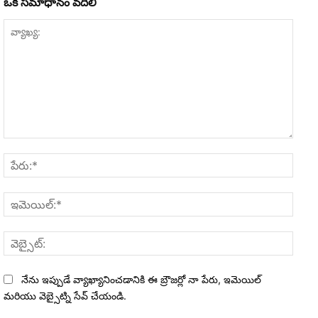
ఒక సమాధానం వదిలి
వ్యాఖ్య:
పేరు:*
ఇమెయి
వెబ్సైట
నేను ఇప్పుడే వ్యాఖ్యానించడానికి ఈ బ్రౌజర్లో నా పేరు, ఇమెయిల్
మరియు వెబ్సైట్ని సేవ్ చేయండి.