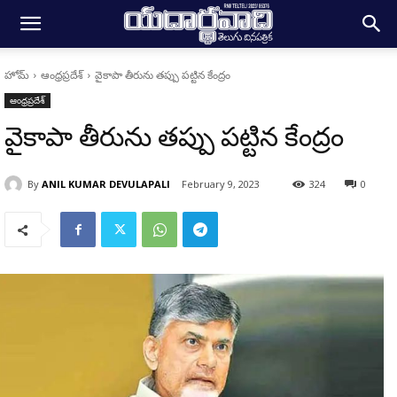
హోమ్
ఆంధ్రప్రదేశ్
వైకాపా తీరును తప్పు పట్టిన కేంద్రం
ఆంధ్రప్రదేశ్
వైకాపా తీరును తప్పు పట్టిన కేంద్రం
By
ANIL KUMAR DEVULAPALI
February 9, 2023
324
0