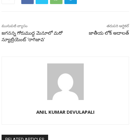
మునుపటి వ్యాసం
తదుపరి ఆర్టికల్
జగనన్న గోరుముద్ద మెనూలో మరో
జాతీయ లోక్ అదాలత్
న్యూట్రియెంట్‌ ‘రాగిజావ’
ANIL KUMAR DEVULAPALI
RELATED ARTICLES