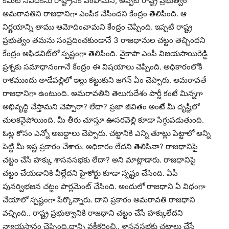
కమిటీ నివేదికను రాష్ట్రానికి పంపామని, అప్పటి రాష్ట్ర ప్రభుత్వం
అమరావతిని రాజధానిగా ఎంపిక చేసిందని కేంద్రం తెలిపింది. ఆ
నిర్ణయాన్ని తాము ఆమోదించామని కేంద్రం చెప్పింది. ఇప్పటి రాష్ట్ర
ప్రభుత్వం తమను సంప్రదించకుండానే 3 రాజధానుల చట్టం తెచ్చిందని
కేంద్రం అఫిడవిట్‌లో స్పష్టంగా తెలిపింది. వైకాపా ఎంపీ విజయసాయిరెడ్డి
ప్రశ్నకు సమాధానంగానే కేంద్రం ఈ విషయాలు చెప్పింది. అధికారంలోకి
రాకముందు తాడేపల్లిలో ఇల్లు కట్టుకుని జగన్‌ ఏం చెప్పారు. అమరావతే
రాజధానిగా ఉంటుంది. అమరావతిని తెలుగుదేశం పార్టీ కంటే మిన్నగా
అభివృద్ధి చేస్తామని చెప్పారా? లేదా? ప్రజా జీవితం అంటే మీ దృష్టిలో
చులకనైపోయింది. మీ తీరు చూస్తూ ఊసరవెల్లి కూడా సిగ్గుపడుతుంది.
ఓట్ల కోసం ఎన్నో అబద్దాలు చెప్పారు. చట్టానికి ఎన్ని తూట్లు పెట్టాలో అన్ని
పెట్టి మీ ఇష్ట ప్రకారం చేశారు. అధికారం లేదని తెలిసినా? రాజధానిపై
చట్టం చేసే హక్కు శాసనసభకు లేదా? అని మాట్లాడారు. రాజధానిపై
చట్టం చేయడానికి వీల్లేదని హైకోర్టు కూడా స్పష్టం చేసింది. ఏపీ
పునర్విభజన చట్టం పార్లమెంట్‌ చేసింది. అందులో రాజధాని ఏ విధంగా
చేయాలో స్పష్టంగా పేర్కొన్నారు. దాని ప్రకారం అమరావతి రాజధాని
వచ్చింది.. రాష్ట్ర ప్రభుత్వానికి రాజధాని చట్టం చేసే హక్కులేదని
న్యాయస్థానం చెప్పింది.దాన్ని వక్రీకరించి.. శాసనసభకు చట్టాలు చేసే