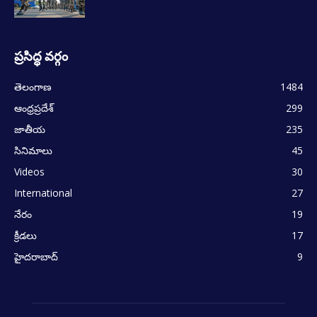
ప్రసిద్ధ వర్గం
తెలంగాణ
1484
ఆంధ్రప్రదేశ్
299
జాతీయ
235
సినిమాలు
45
Videos
30
International
27
నేరం
19
క్రీడలు
17
హైదరాబాద్
9