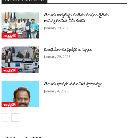
తెలుగు జర్నలిస్టు సంక్షేమ సంఘం డైరీను
ఆవిష్కరించిన-ఏపీ డిజిపి
January 29, 2025
ఆంధ్రప్రదేశ్
కుంభమేళాకు ప్ర‌త్యేక బ‌స్సులు
January 29, 2025
ఆంధ్రప్రదేశ్
​తెలుగు భాషకు సముచిత ప్రాధాన్యం
January 4, 2025
ఆంధ్రప్రదేశ్