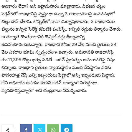
అధికారం లేదా? అని ఇష్టానుసారం మాట్లాడారు. విభజన చట్టం
సెక్షన్‌5లో రాజధానిపై స్పష్టంగా ఉన్నా 3 రాజధానులపై శాసనసభలో
బిల్లు పాస్‌ చేశారు. కౌన్సిల్‌లో నానా దుర్భాషలాడారు. 3 రాజధానుల
బిల్లును కౌన్సిల్‌ సెలెక్ట్‌ కమిటీకి పంపిస్తే.. కౌన్సిల్‌ రద్దుకు తీర్మానం చేశారు.
ఆ తర్వాత కొంతకాలానికి కౌన్సిల్‌ రద్దు తీర్మానాన్ని
ఉపసంహరించుకున్నారు. రాజధాని కోసం 29 వేల మంది రైతులు 34
వేల ఎకరాల భూమి స్వచ్ఛందంగా ఇచ్చారు. అమరావతి రాజధానిపై
రూ.11,395 కోట్లు ఖర్చు పెడితే.. జగన్‌ ప్రభుత్వం అమరావతిపై విషం
చిమ్మింది. రాజధాని రైతులు న్యాయస్థానం నుంచి దేవస్థానం వరకు
పాదయాత్ర చేస్తే ఎన్ని ఇబ్బందులు పెట్టాలో అన్ని ఇబ్బందులు పెట్టారు.
లేని అధికారం ఆపాదించుకుని జగన్‌ రాజ్యాంగ విరుద్ధంగా
వ్యవహరిస్తున్నారు” అని చంద్రబాబు విమర్శించారు.