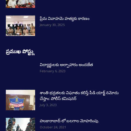
ప్రేమ వివాహమె హత్యకు కారణం
January 30, 2025
ప్రముఖ పోస్ట్లు
విద్యార్థులకు అల్పాహారం అందజేత
February 6, 2023
శాంతి భద్రతలకు విఘాతం కలిస్తే పీడి యాక్ట్ నమోదు
చేస్తాం: పోలీస్ కమిషనర్
July 3, 2023
హుజురాబాద్ లో బలగాల మోహరింపు.
October 24, 2021